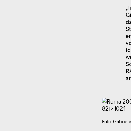
„T
Gi
da
S
e
vo
fo
we
S
Rä
an
Foto: Gabriele