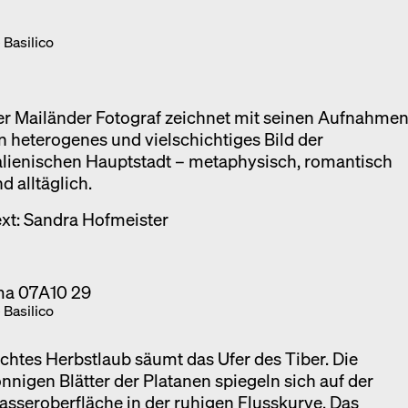
Ausstellung
 Basilico
Venedig
Termine
er Mailänder Fotograf zeichnet mit seinen Aufnahme
n heterogenes und vielschichtiges Bild der
alienischen Hauptstadt – metaphysisch, romantisch
d alltäglich.
xt: Sandra Hofmeister
 Basilico
chtes Herbstlaub säumt das Ufer des Tiber. Die
nnigen Blätter der Platanen spiegeln sich auf der
sseroberfläche in der ruhigen Flusskurve. Das