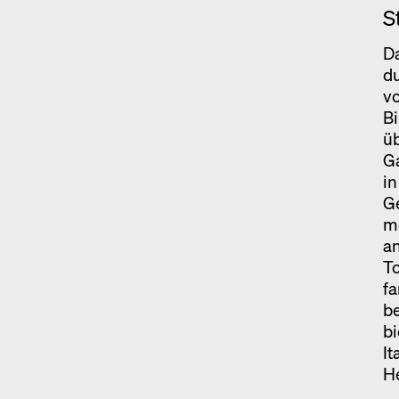
S
Da
du
vo
Bi
üb
Ga
in
Ge
m
a
T
fa
be
bi
It
He