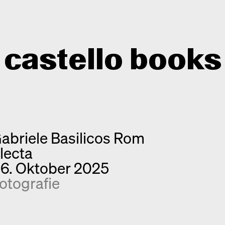
castello books
Shop
Kategorien
abriele Basilicos Rom
Info
Interview
lecta
Kurznotizen
Newsletter
6. Oktober 2025
Neuerscheinungen
Kontakt
otografie
Monografien
Entdeckungen
Fotografie