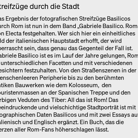
treifzüge durch die Stadt
s Ergebnis der fotografischen Streifzüge Basilicos
rch Rom ist nun in dem Band „Gabriele Basilico. Rom
n Electa festgehalten. Wer sich hier ein einheitliches
ld der italienischen Hauptstadt erhofft, der wird
errascht sein, dass genau das Gegenteil der Fall ist.
briele Basilico ist es im Lauf der Jahre gelungen, Ro
 unterschiedlichen Facetten und mit verschiedenen
sichtern festzuhalten. Von den Straßenszenen in der
enschenleeren Peripherie bis zu den berühmten
ntiken Bauwerken wie dem Kolosseum, den
ouristenmassen an der Spanischen Treppe und den
rbigen Veduten des Tiber: All das ist Rom! Das
eindruckende und vielschichtige Stadtporträt ist mit
ographischen Daten Basilicos und mit zwei Essays au
alienisch und Englisch ergänzt. Ein Buch, das die
rzen aller Rom-Fans höherschlagen lässt.