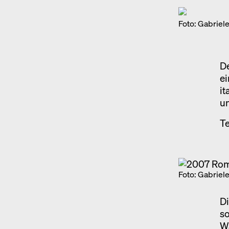
Foto: Gabriele
D
ei
it
un
Te
Foto: Gabriele
Di
so
Wa