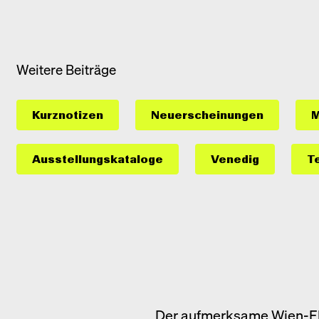
Weitere Beiträge
Kurznotizen
Neuerscheinungen
M
Ausstellungs­kataloge
Venedig
T
Der aufmerksame Wien-F