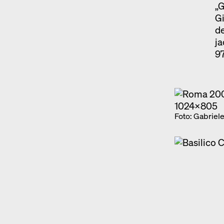
„G
Gi
de
ja
9
Foto: Gabriel