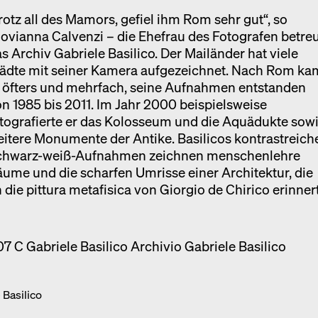
rotz all des Mamors, gefiel ihm Rom sehr gut“, so
ovianna Calvenzi – die Ehefrau des Fotografen betre
s Archiv Gabriele Basilico. Der Mailänder hat viele
tädte mit seiner Kamera aufgezeichnet. Nach Rom ka
r öfters und mehrfach, seine Aufnahmen entstanden
n 1985 bis 2011. Im Jahr 2000 beispielsweise
tografierte er das Kolosseum und die Aquädukte sow
itere Monumente der Antike. Basilicos kontrastreich
chwarz-weiß-Aufnahmen zeichnen menschenlehre
ume und die scharfen Umrisse einer Architektur, die
 die pittura metafisica von Giorgio de Chirico erinnert
 Basilico