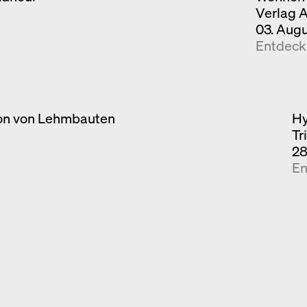
Verlag 
03. Aug
Entdec
ion von Lehmbauten
Hy
Tr
28
En