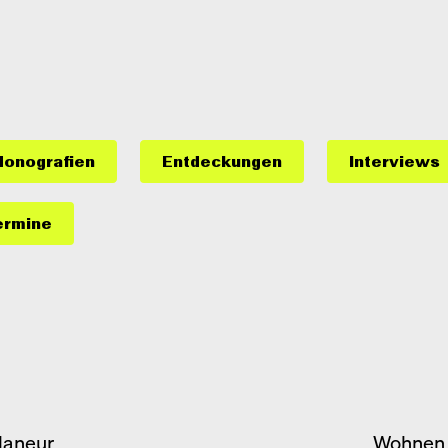
onografien
Entdeckungen
Interviews
ermine
laneur
Wohnen 