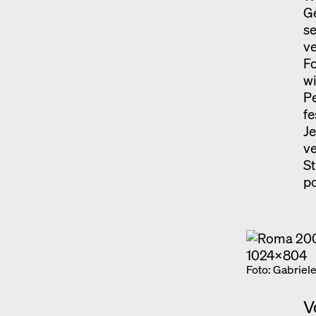
Ge
se
ve
Fo
wi
Pe
fe
Je
ve
St
po
Foto: Gabriele
V