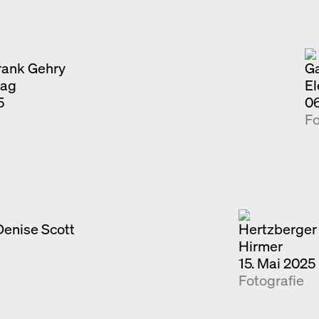
Ausstellung
Venedig
Termine
rank Gehry
Ga
lag
El
5
06
Fo
Denise Scott
Hertzberger
Hirmer
15. Mai 2025
Fotografie