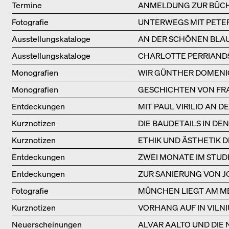
Termine
ANMELDUNG ZUR BÜCHE
Fotografie
UNTERWEGS MIT PETER
Ausstellungs­kataloge
AN DER SCHÖNEN BLA
Ausstellungs­kataloge
CHARLOTTE PERRIAND
Monografien
WIR GÜNTHER DOMENI
Monografien
GESCHICHTEN VON FRA
Entdeckungen
MIT PAUL VIRILIO AN 
Kurznotizen
DIE BAUDETAILS IN D
Kurznotizen
ETHIK UND ÄSTHETIK 
Entdeckungen
ZWEI MONATE IM STUD
Entdeckungen
ZUR SANIERUNG VON J
Fotografie
MÜNCHEN LIEGT AM M
Kurznotizen
VORHANG AUF IN VILNI
Neuerscheinungen
ALVAR AALTO UND DIE