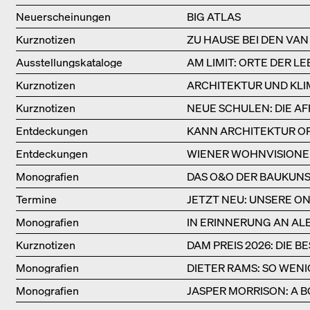
Neuerscheinungen
BIG ATLAS
Kurznotizen
ZU HAUSE BEI DEN VAN
Ausstellungs­kataloge
AM LIMIT: ORTE DER 
Kurznotizen
ARCHITEKTUR UND KL
Kurznotizen
NEUE SCHULEN: DIE A
Entdeckungen
KANN ARCHITEKTUR OP
Entdeckungen
WIENER WOHNVISIONEN:
Monografien
DAS O&O DER BAUKUN
Termine
JETZT NEU: UNSERE 
Monografien
IN ERINNERUNG AN AL
Kurznotizen
DAM PREIS 2026: DIE 
Monografien
DIETER RAMS: SO WENI
Monografien
JASPER MORRISON: A B