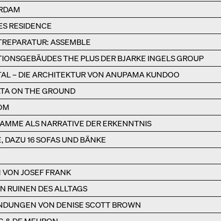
ERDAM
ES RESIDENCE
TREPARATUR: ASSEMBLE
IONSGEBÄUDES THE PLUS DER BJARKE INGELS GROUP
TAL – DIE ARCHITEKTUR VON ANUPAMA KUNDOO
DATA ON THE GROUND
ROM
AMME ALS NARRATIVE DER ERKENNTNIS
, DAZU 16 SOFAS UND BÄNKE
N VON JOSEF FRANK
 RUINEN DES ALLTAGS
NDUNGEN VON DENISE SCOTT BROWN