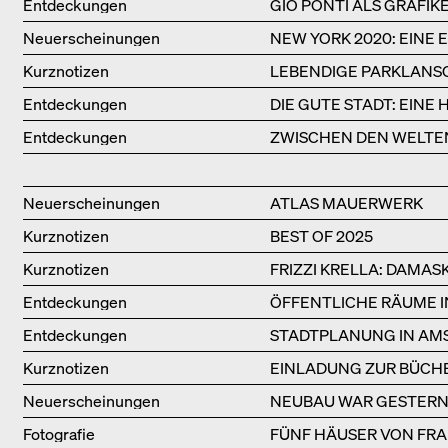
Entdeckungen
GIO PONTI ALS GRAFIKE
Neuerscheinungen
NEW YORK 2020: EINE
Kurznotizen
LEBENDIGE PARKLANS
Entdeckungen
DIE GUTE STADT: EIN
Entdeckungen
ZWISCHEN DEN WELTEN
Neuerscheinungen
ATLAS MAUERWERK
Kurznotizen
BEST OF 2025
Kurznotizen
FRIZZI KRELLA: DAMAS
Entdeckungen
ÖFFENTLICHE RÄUME I
Entdeckungen
STADTPLANUNG IN AM
Kurznotizen
EINLADUNG ZUR BÜCH
Neuerscheinungen
NEUBAU WAR GESTER
Fotografie
FÜNF HÄUSER VON FR