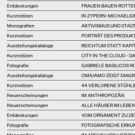
Entdeckungen
FRAUEN BAUEN ROTT
Kurznotizen
IN ZYPERN: MICHAELID
Monografien
AKTIVISMUS UND STAD
Kurznotizen
PORTRÄT DES PRODUKT
Ausstellungs­kataloge
REICHTUM STATT KAPI
Kurznotizen
CITY IN THE CLOUD - 
Fotografie
GABRIELE BASILICOS 
Ausstellungs­kataloge
OMA/AMO ZEIGT DIAGR
Kurznotizen
44 VERLORENE STÜHLE
Neuerscheinungen
IM ANTHROPOZÄN
Neuerscheinungen
ALLE HÄUSER IM LEBE
Entdeckungen
VOM ORNAMENT ZU DEN
Fotografie
FOTOGRAFISCHE ERKU