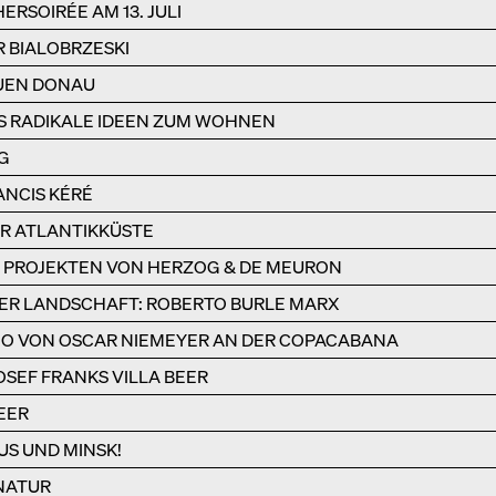
RSOIRÉE AM 13. JULI
 BIALOBRZESKI
UEN DONAU
S RADIKALE IDEEN ZUM WOHNEN
G
NCIS KÉRÉ
DER ATLANTIKKÜSTE
EN PROJEKTEN VON HERZOG & DE MEURON
DER LANDSCHAFT: ROBERTO BURLE MARX
IO VON OSCAR NIEMEYER AN DER COPACABANA
OSEF FRANKS VILLA BEER
EER
US UND MINSK!
 NATUR