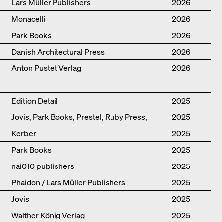
Lars Müller Publishers
2026
Monacelli
2026
Park Books
2026
Danish Architectural Press
2026
Anton Pustet Verlag
2026
Edition Detail
2025
Jovis, Park Books, Prestel, Ruby Press,
2025
Scheidegger Spiess, Steidl, Thames &
Kerber
2025
Hudson, Walther König
Park Books
2025
nai010 publishers
2025
Phaidon / Lars Müller Publishers
2025
Jovis
2025
Walther König Verlag
2025