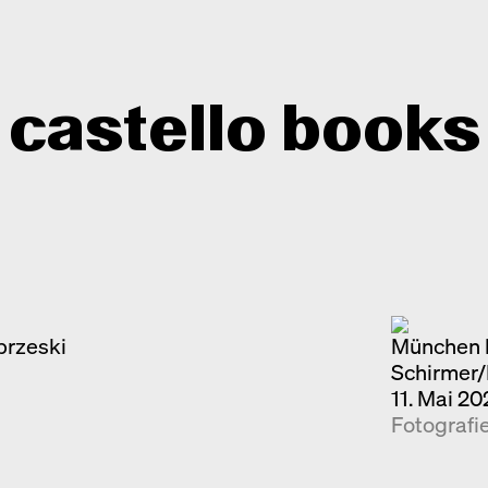
castello books
Shop
Kategorien
Info
Interview
Kurznotizen
brzeski
Newsletter
München l
Schirmer
Neuerscheinungen
Kontakt
11. Mai 20
Monografien
Fotografi
Entdeckungen
Fotografie