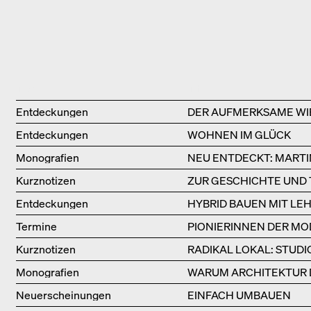
Type
Title
Entdeckungen
DER AUFMERKSAME WI
Entdeckungen
WOHNEN IM GLÜCK
Monografien
NEU ENTDECKT: MARTI
Kurznotizen
ZUR GESCHICHTE UND
Entdeckungen
HYBRID BAUEN MIT LE
Termine
PIONIERINNEN DER MO
BÜCHERSOIRÉE!
Kurznotizen
RADIKAL LOKAL: STUD
Monografien
WARUM ARCHITEKTUR 
Neuerscheinungen
EINFACH UMBAUEN