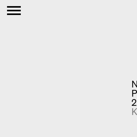
N
P
2
K