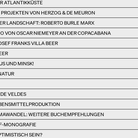
DER ATLANTIKKÜSTE
EN PROJEKTEN VON HERZOG & DE MEURON
DER LANDSCHAFT: ROBERTO BURLE MARX
IO VON OSCAR NIEMEYER AN DER COPACABANA
OSEF FRANKS VILLA BEER
EER
US UND MINSK!
 NATUR
 DE VELDES
LEBENSMITTELPRODUKTION
IMAWANDEL: WEITERE BUCHEMPFEHLUNGEN
FF-MONOGRAFIE
TIMISTISCH SEIN?