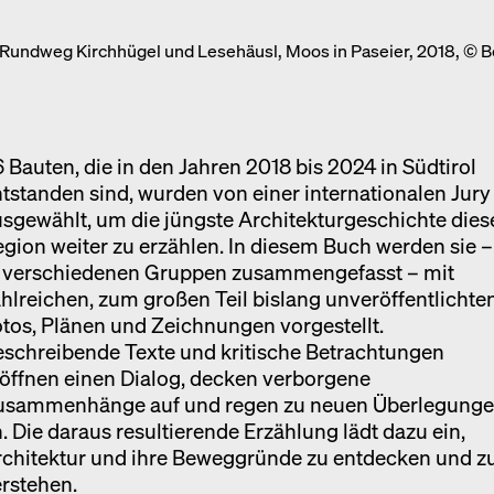
Ausstellung
, Rundweg Kirchhügel und Lesehäusl, Moos in Paseier, 2018, © 
Venedig
Termine
 Bauten, die in den Jahren 2018 bis 2024 in Südtirol
tstanden sind, wurden von einer internationalen Jury
sgewählt, um die jüngste Architekturgeschichte dies
gion weiter zu erzählen. In diesem Buch werden sie –
n verschiedenen Gruppen zusammengefasst – mit
hlreichen, zum großen Teil bislang unveröffentlichte
tos, Plänen und Zeichnungen vorgestellt.
schreibende Texte und kritische Betrachtungen
öffnen einen Dialog, decken verborgene
usammenhänge auf und regen zu neuen Überlegung
. Die daraus resultierende Erzählung lädt dazu ein,
rchitektur und ihre Beweggründe zu entdecken und z
rstehen.