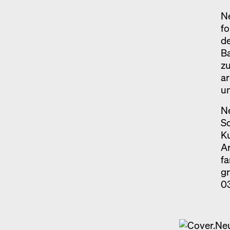
Ne
fo
de
Ba
z
a
u
Ne
So
Ku
Ar
fa
gr
0