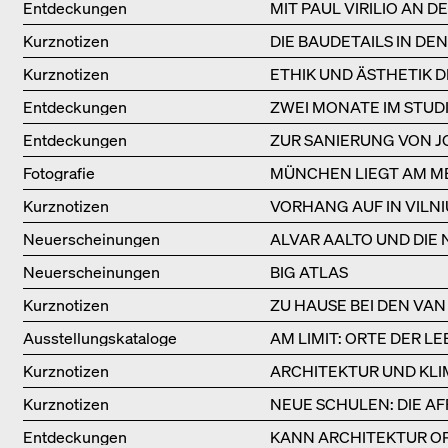
Entdeckungen
MIT PAUL VIRILIO AN 
Kurznotizen
DIE BAUDETAILS IN D
Kurznotizen
ETHIK UND ÄSTHETIK 
Entdeckungen
ZWEI MONATE IM STUD
Entdeckungen
ZUR SANIERUNG VON J
Fotografie
MÜNCHEN LIEGT AM M
Kurznotizen
VORHANG AUF IN VILNI
Neuerscheinungen
ALVAR AALTO UND DIE
Neuerscheinungen
BIG ATLAS
Kurznotizen
ZU HAUSE BEI DEN VAN
Ausstellungs­kataloge
AM LIMIT: ORTE DER 
Kurznotizen
ARCHITEKTUR UND KL
Kurznotizen
NEUE SCHULEN: DIE A
Entdeckungen
KANN ARCHITEKTUR OP