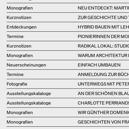
Monografien
NEU ENTDECKT: MARTI
Kurznotizen
ZUR GESCHICHTE UND
Entdeckungen
HYBRID BAUEN MIT LE
Termine
PIONIERINNEN DER MO
BÜCHERSOIRÉE!
Kurznotizen
RADIKAL LOKAL: STUD
Monografien
WARUM ARCHITEKTUR 
Neuerscheinungen
EINFACH UMBAUEN
Termine
ANMELDUNG ZUR BÜCHE
Fotografie
UNTERWEGS MIT PETER
Ausstellungs­kataloge
AN DER SCHÖNEN BLA
Ausstellungs­kataloge
CHARLOTTE PERRIAND
Monografien
WIR GÜNTHER DOMENI
Monografien
GESCHICHTEN VON FRA