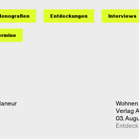
onografien
Entdeckungen
Interviews
ermine
laneur
Wohnen 
Verlag 
03. Aug
Entdec