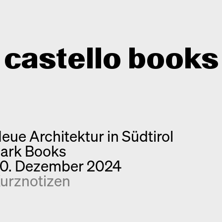
castello books
Shop
Kategorien
eue Architektur in Südtirol
Info
Interview
ark Books
Kurznotizen
Newsletter
0. Dezember 2024
Neuerscheinungen
Kontakt
urznotizen
Monografien
Entdeckungen
Fotografie