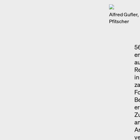
Alfred Gufler
Pfitscher
56
en
au
Re
i
za
Fo
Be
er
Z
an
A
ve