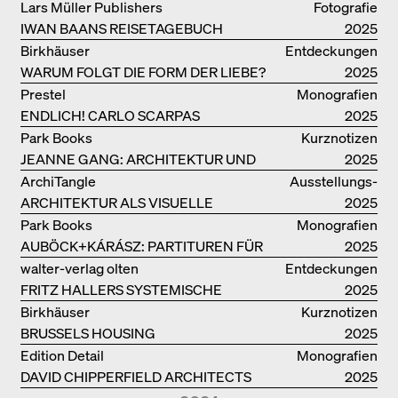
BUCHPRÄSENTATION IM
Lars Müller Publishers
Fotografie
BREGENZERWALD
IWAN BAANS REISETAGEBUCH
2025
Birkhäuser
Entdeckungen
WARUM FOLGT DIE FORM DER LIEBE?
2025
Prestel
Monografien
ENDLICH! CARLO SCARPAS
2025
GESAMTWERK
Park Books
Kurznotizen
JEANNE GANG: ARCHITEKTUR UND
2025
DIE KUNST DES PFROPFENS
ArchiTangle
Ausstellungs­
ARCHITEKTUR ALS VISUELLE
kataloge
2025
INVESTIGATION
Park Books
Monografien
AUBÖCK+KÁRÁSZ: PARTITUREN FÜR
2025
OFFENE RÄUME
walter-verlag olten
Entdeckungen
FRITZ HALLERS SYSTEMISCHE
2025
STADTUTOPIE
Birkhäuser
Kurznotizen
BRUSSELS HOUSING
2025
Edition Detail
Monografien
DAVID CHIPPERFIELD ARCHITECTS
2025