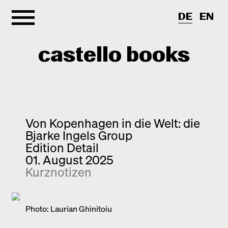
DE
EN
castello books
Shop
Kategorien
Von Kopenhagen in die Welt: die
Bjarke Ingels Group
Info
Interview
Edition Detail
01. August 2025
Kurznotizen
Newsletter
Kurznotizen
Neuerscheinungen
Kontakt
Monografien
Entdeckungen
Photo: Laurian Ghinitoiu
Fotografie