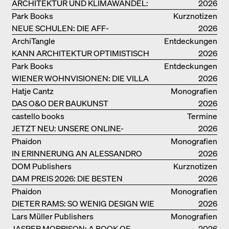
ARCHITEKTUR UND KLIMAWANDEL:
2026
WEITERE BUCHEMPFEHLUNGEN
Park Books
Kurznotizen
NEUE SCHULEN: DIE AFF-
2026
MONOGRAFIE
ArchiTangle
Entdeckungen
KANN ARCHITEKTUR OPTIMISTISCH
2026
SEIN?
Park Books
Entdeckungen
WIENER WOHNVISIONEN: DIE VILLA
2026
REZEK
Hatje Cantz
Monografien
DAS O&O DER BAUKUNST
2026
castello books
Termine
JETZT NEU: UNSERE ONLINE-
2026
BUCHHANDLUNG
Phaidon
Monografien
IN ERINNERUNG AN ALESSANDRO
2026
MENDINI
DOM Publishers
Kurznotizen
DAM PREIS 2026: DIE BESTEN
2026
BAUTEN IN/AUS DEUTSCHLAND
Phaidon
Monografien
DIETER RAMS: SO WENIG DESIGN WIE
2026
MÖGLICH
Lars Müller Publishers
Monografien
JASPER MORRISON: A BOOK OF
2026