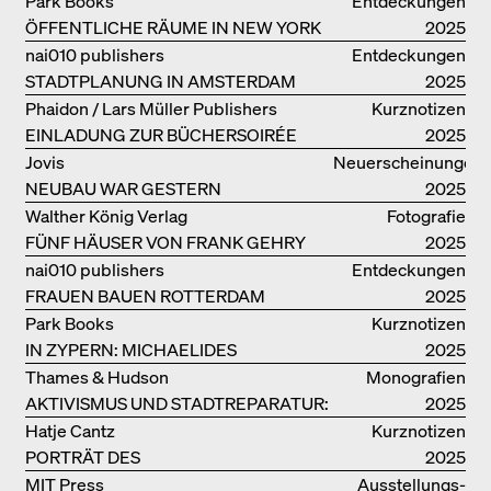
Park Books
Entdeckungen
ÖFFENTLICHE RÄUME IN NEW YORK
2025
nai010 publishers
Entdeckungen
STADTPLANUNG IN AMSTERDAM
2025
Phaidon / Lars Müller Publishers
Kurznotizen
EINLADUNG ZUR BÜCHERSOIRÉE
2025
Jovis
Neuerscheinungen
NEUBAU WAR GESTERN
2025
Walther König Verlag
Fotografie
FÜNF HÄUSER VON FRANK GEHRY
2025
nai010 publishers
Entdeckungen
FRAUEN BAUEN ROTTERDAM
2025
Park Books
Kurznotizen
IN ZYPERN: MICHAELIDES
2025
RESIDENCE
Thames & Hudson
Monografien
AKTIVISMUS UND STADTREPARATUR:
2025
ASSEMBLE
Hatje Cantz
Kurznotizen
PORTRÄT DES
2025
PRODUKTIONSGEBÄUDES THE PLUS
MIT Press
Ausstellungs­