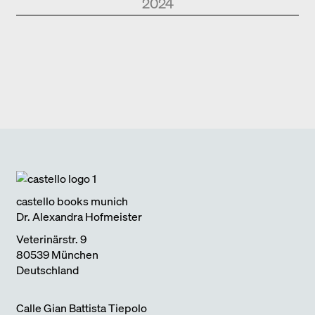
2024
Park Books
Kurznotizen
NEUE ARCHITEKTUR IN SÜDTIROL
2024
Edition Detail
Monografien
FOSTER + PARTNERS
2024
Edition DETAIL
Kurznotizen
BAUEN IM BESTAND. WOHNEN
2024
Park Books
Kurznotizen
ÜBER TOURISMUS
2024
Edition Detail
Kurznotizen
ARCHITEKTUR UND KLIMAWANDEL
2024
castello books munich
Dr. Alexandra Hofmeister
Veterinärstr. 9
80539 München
Deutschland
Calle Gian Battista Tiepolo