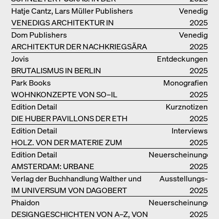
DRITTEN GENERATION
Hatje Cantz, Lars Müller Publishers
Venedig
VENEDIGS ARCHITEKTUR IN
2025
ELEMENTEN UND DIE STADT ALS
Dom Publishers
Venedig
REALITÄT
ARCHITEKTUR DER NACHKRIEGSÄRA
2025
IN VENEDIG
Jovis
Entdeckungen
BRUTALISMUS IN BERLIN
2025
Park Books
Monografien
WOHNKONZEPTE VON SO–IL
2025
Edition Detail
Kurznotizen
DIE HUBER PAVILLONS DER ETH
2025
ZÜRICH – WIEDERVERWENDET!
Edition Detail
Interviews
HOLZ. VON DER MATERIE ZUM
2025
GEBAUTEN
Edition Detail
Neuerscheinungen
AMSTERDAM: URBANE
2025
ARCHITEKTUR UND LEBENSRÄUME
Verlag der Buchhandlung Walther und
Ausstellungs­
IM UNIVERSUM VON DAGOBERT
Franz König
kataloge
2025
PECHE
Phaidon
Neuerscheinungen
DESIGNGESCHICHTEN VON A–Z, VON
2025