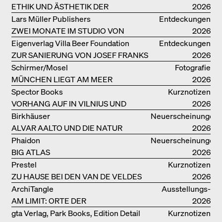
ETHIK UND ÄSTHETIK DER
2026
LANDSCHAFT: ROBERTO BURLE
Lars Müller Publishers
Entdeckungen
MARX
ZWEI MONATE IM STUDIO VON
2026
OSCAR NIEMEYER AN DER
Eigenverlag Villa Beer Foundation
Entdeckungen
COPACABANA
ZUR SANIERUNG VON JOSEF FRANKS
2026
VILLA BEER
Schirmer/Mosel
Fotografie
MÜNCHEN LIEGT AM MEER
2026
Spector Books
Kurznotizen
VORHANG AUF IN VILNIUS UND
2026
MINSK!
Birkhäuser
Neuerscheinungen
ALVAR AALTO UND DIE NATUR
2026
Phaidon
Neuerscheinungen
BIG ATLAS
2026
Prestel
Kurznotizen
ZU HAUSE BEI DEN VAN DE VELDES
2026
ArchiTangle
Ausstellungs­
AM LIMIT: ORTE DER
kataloge
2026
LEBENSMITTELPRODUKTION
gta Verlag, Park Books, Edition Detail
Kurznotizen