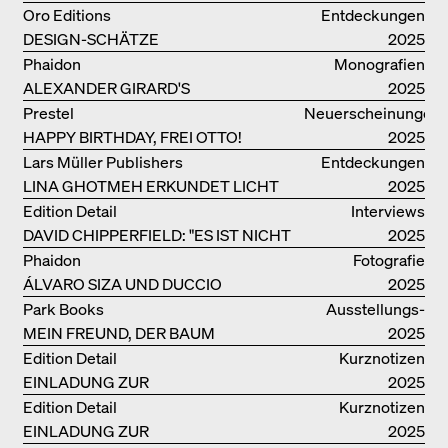
GAE AULENTI BIS ZU SORI YANAGI
Oro Editions
Entdeckungen
DESIGN-SCHÄTZE
2025
WIEDERENTDECKT: FINN JUHLS
Phaidon
Monografien
CHIEFTAIN CHAIR
ALEXANDER GIRARD'S
2025
OPTIMISTISCHE ENTWÜRFE
Prestel
Neuerscheinungen
HAPPY BIRTHDAY, FREI OTTO!
2025
Lars Müller Publishers
Entdeckungen
LINA GHOTMEH ERKUNDET LICHT
2025
UND DUNKELHEIT
Edition Detail
Interviews
DAVID CHIPPERFIELD: "ES IST NICHT
2025
SO LEICHT, BERLIN ZU MÖGEN"
Phaidon
Fotografie
ÁLVARO SIZA UND DUCCIO
2025
MALAGAMBA: SKIZZEN UND
Park Books
Ausstellungs­
FOTOGRAFIEN
MEIN FREUND, DER BAUM
kataloge
2025
Edition Detail
Kurznotizen
EINLADUNG ZUR
2025
BUCHVORSTELLUNG
Edition Detail
Kurznotizen
EINLADUNG ZUR
2025