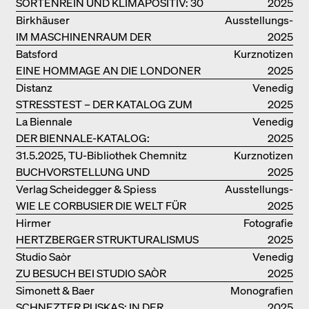
SORTENREIN UND KLIMAPOSITIV: 30
2025
VORBILDLICHE
Birkhäuser
Ausstellungs­
HOLZKONSTRUKTIONEN
IM MASCHINENRAUM DER
kataloge
2025
ARCHITEKTUR
Batsford
Kurznotizen
EINE HOMMAGE AN DIE LONDONER
2025
SOUTH BANK
Distanz
Venedig
STRESSTEST – DER KATALOG ZUM
2025
DEUTSCHEN PAVILLON IN VENEDIG
La Biennale
Venedig
DER BIENNALE-KATALOG:
2025
INTELLIGENS. NATURAL. ARTIFICIAL.
31.5.2025, TU-Bibliothek Chemnitz
Kurznotizen
COLLECTIVE
BUCHVORSTELLUNG UND
2025
PODIUMSDISKUSSION FREI OTTO
Verlag Scheidegger & Spiess
Ausstellungs­
WIE LE CORBUSIER DIE WELT FÜR
kataloge
2025
SICH ORDNET
Hirmer
Fotografie
HERTZBERGER STRUKTURALISMUS
2025
Studio Saòr
Venedig
ZU BESUCH BEI STUDIO SAÒR
2025
Simonett & Baer
Monografien
SCHNEZTER PUSKAS: IN DER
2025