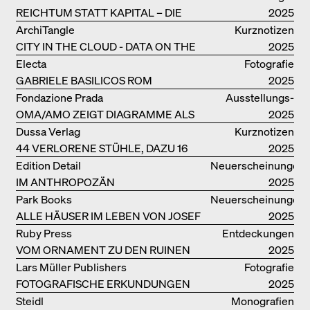
DER BJARKE INGELS GROUP
REICHTUM STATT KAPITAL – DIE
kataloge
2025
ARCHITEKTUR VON ANUPAMA
ArchiTangle
Kurznotizen
KUNDOO
CITY IN THE CLOUD - DATA ON THE
2025
GROUND
Electa
Fotografie
GABRIELE BASILICOS ROM
2025
Fondazione Prada
Ausstellungs­
OMA/AMO ZEIGT DIAGRAMME ALS
kataloge
2025
NARRATIVE DER ERKENNTNIS
Dussa Verlag
Kurznotizen
44 VERLORENE STÜHLE, DAZU 16
2025
SOFAS UND BÄNKE
Edition Detail
Neuerscheinungen
IM ANTHROPOZÄN
2025
Park Books
Neuerscheinungen
ALLE HÄUSER IM LEBEN VON JOSEF
2025
FRANK
Ruby Press
Entdeckungen
VOM ORNAMENT ZU DEN RUINEN
2025
DES ALLTAGS
Lars Müller Publishers
Fotografie
FOTOGRAFISCHE ERKUNDUNGEN
2025
VON DENISE SCOTT BROWN
Steidl
Monografien