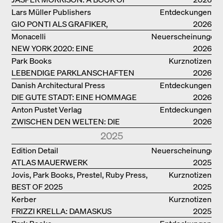
THINGS
Lars Müller Publishers
Entdeckungen
GIO PONTI ALS GRAFIKER,
2026
ARCHITEKT, DESIGNER….
Monacelli
Neuerscheinungen
NEW YORK 2020: EINE
2026
ENZYKLOPÄDIE DER ARCHITEKTUR
Park Books
Kurznotizen
LEBENDIGE PARKLANSCHAFTEN
2026
Danish Architectural Press
Entdeckungen
DIE GUTE STADT: EINE HOMMAGE
2026
DES MENSCHENFREUNDS JAN GEHL
Anton Pustet Verlag
Entdeckungen
ZWISCHEN DEN WELTEN: DIE
2026
POWER-ARCHITEKTIN ELIZABETH
2025
SCHEU CLOSE
Edition Detail
Neuerscheinungen
ATLAS MAUERWERK
2025
Jovis, Park Books, Prestel, Ruby Press,
Kurznotizen
BEST OF 2025
Scheidegger Spiess, Steidl, Thames &
2025
Hudson, Walther König
Kerber
Kurznotizen
FRIZZI KRELLA: DAMASKUS
2025