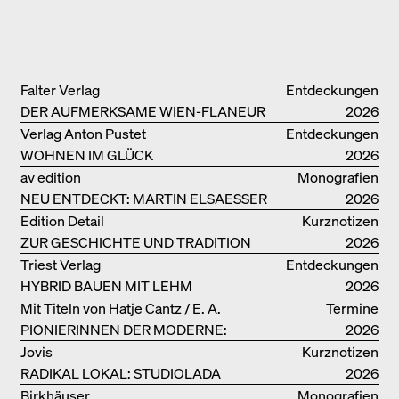
Falter Verlag
Entdeckungen
DER AUFMERKSAME WIEN-FLANEUR
2026
Verlag Anton Pustet
Entdeckungen
WOHNEN IM GLÜCK
2026
av edition
Monografien
NEU ENTDECKT: MARTIN ELSAESSER
2026
Edition Detail
Kurznotizen
ZUR GESCHICHTE UND TRADITION
2026
VON LEHMBAUTEN
Triest Verlag
Entdeckungen
HYBRID BAUEN MIT LEHM
2026
Mit Titeln von Hatje Cantz / E. A.
Termine
PIONIERINNEN DER MODERNE:
Seemann / Promedia
2026
DANKE FÜR DAS INTERESSE AN
Jovis
Kurznotizen
UNSERER DRITTEN BÜCHERSOIRÉE!
RADIKAL LOKAL: STUDIOLADA
2026
Birkhäuser
Monografien