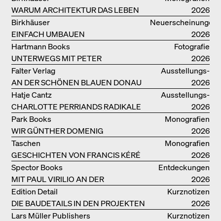
WARUM ARCHITEKTUR DAS LEBEN
2026
VERBESSERN KANN: ANNA
Birkhäuser
Neuerscheinungen
HERINGER
EINFACH UMBAUEN
2026
Hartmann Books
Fotografie
UNTERWEGS MIT PETER
2026
BIALOBRZESKI
Falter Verlag
Ausstellungs­
AN DER SCHÖNEN BLAUEN DONAU
kataloge
2026
Hatje Cantz
Ausstellungs­
CHARLOTTE PERRIANDS RADIKALE
kataloge
2026
IDEEN ZUM WOHNEN
Park Books
Monografien
WIR GÜNTHER DOMENIG
2026
Taschen
Monografien
GESCHICHTEN VON FRANCIS KÉRÉ
2026
Spector Books
Entdeckungen
MIT PAUL VIRILIO AN DER
2026
ATLANTIKKÜSTE
Edition Detail
Kurznotizen
DIE BAUDETAILS IN DEN PROJEKTEN
2026
VON HERZOG & DE MEURON
Lars Müller Publishers
Kurznotizen