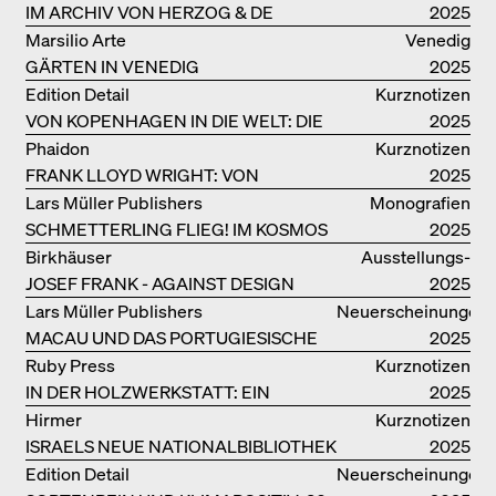
IM ARCHIV VON HERZOG & DE
2025
MEURON
Marsilio Arte
Venedig
GÄRTEN IN VENEDIG
2025
Edition Detail
Kurznotizen
VON KOPENHAGEN IN DIE WELT: DIE
2025
BJARKE INGELS GROUP
Phaidon
Kurznotizen
FRANK LLOYD WRIGHT: VON
2025
FALLINGWATER BIS ZUM ROBBIE
Lars Müller Publishers
Monografien
HOUSE
SCHMETTERLING FLIEG! IM KOSMOS
2025
VON EOOS
Birkhäuser
Ausstellungs­
JOSEF FRANK - AGAINST DESIGN
kataloge
2025
Lars Müller Publishers
Neuerscheinungen
MACAU UND DAS PORTUGIESISCHE
2025
KOLONIALERBE IN CHINA
Ruby Press
Kurznotizen
IN DER HOLZWERKSTATT: EIN
2025
HANDBUCH
Hirmer
Kurznotizen
ISRAELS NEUE NATIONALBIBLIOTHEK
2025
Edition Detail
Neuerscheinungen