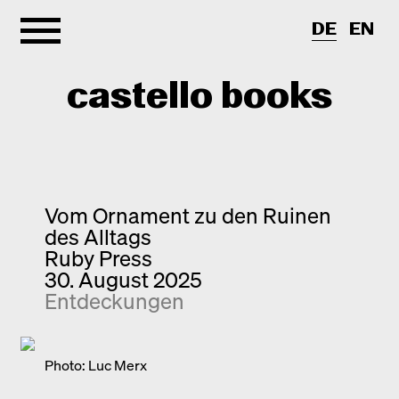
DE
EN
castello books
Shop
Kategorien
Vom Ornament zu den Ruinen
des Alltags
Info
Interview
Ruby Press
30. August 2025
Kurznotizen
Newsletter
Entdeckungen
Neuerscheinungen
Kontakt
Monografien
Entdeckungen
Photo: Luc Merx
Fotografie