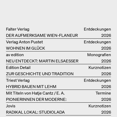
Falter Verlag
Entdeckungen
DER AUFMERKSAME WIEN-FLANEUR
2026
Verlag Anton Pustet
Entdeckungen
WOHNEN IM GLÜCK
2026
av edition
Monografien
NEU ENTDECKT: MARTIN ELSAESSER
2026
Edition Detail
Kurznotizen
ZUR GESCHICHTE UND TRADITION
2026
VON LEHMBAUTEN
Triest Verlag
Entdeckungen
HYBRID BAUEN MIT LEHM
2026
Mit Titeln von Hatje Cantz / E. A.
Termine
PIONIERINNEN DER MODERNE:
Seemann / Promedia
2026
DANKE FÜR DAS INTERESSE AN
Jovis
Kurznotizen
UNSERER DRITTEN BÜCHERSOIRÉE!
RADIKAL LOKAL: STUDIOLADA
2026