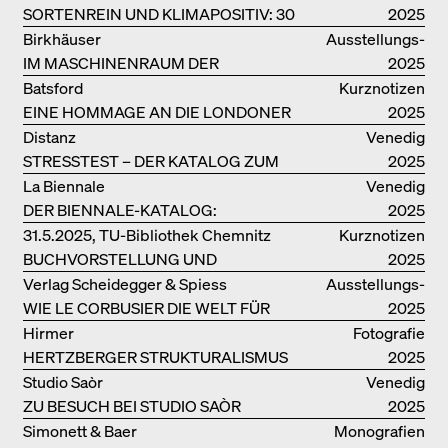
SORTENREIN UND KLIMAPOSITIV: 30
2025
VORBILDLICHE
Birkhäuser
Ausstellungs­
HOLZKONSTRUKTIONEN
IM MASCHINENRAUM DER
kataloge
2025
ARCHITEKTUR
Batsford
Kurznotizen
EINE HOMMAGE AN DIE LONDONER
2025
SOUTH BANK
Distanz
Venedig
STRESSTEST – DER KATALOG ZUM
2025
DEUTSCHEN PAVILLON IN VENEDIG
La Biennale
Venedig
DER BIENNALE-KATALOG:
2025
INTELLIGENS. NATURAL. ARTIFICIAL.
31.5.2025, TU-Bibliothek Chemnitz
Kurznotizen
COLLECTIVE
BUCHVORSTELLUNG UND
2025
PODIUMSDISKUSSION FREI OTTO
Verlag Scheidegger & Spiess
Ausstellungs­
WIE LE CORBUSIER DIE WELT FÜR
kataloge
2025
SICH ORDNET
Hirmer
Fotografie
HERTZBERGER STRUKTURALISMUS
2025
Studio Saòr
Venedig
ZU BESUCH BEI STUDIO SAÒR
2025
Simonett & Baer
Monografien