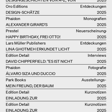
GAE AULENTI BIS ZU SORI YANAGI
Oro Editions
Entdeckungen
DESIGN-SCHÄTZE
2025
WIEDERENTDECKT: FINN JUHLS
Phaidon
Monografien
CHIEFTAIN CHAIR
ALEXANDER GIRARD'S
2025
OPTIMISTISCHE ENTWÜRFE
Prestel
Neuerscheinungen
HAPPY BIRTHDAY, FREI OTTO!
2025
Lars Müller Publishers
Entdeckungen
LINA GHOTMEH ERKUNDET LICHT
2025
UND DUNKELHEIT
Edition Detail
Interviews
DAVID CHIPPERFIELD: "ES IST NICHT
2025
SO LEICHT, BERLIN ZU MÖGEN"
Phaidon
Fotografie
ÁLVARO SIZA UND DUCCIO
2025
MALAGAMBA: SKIZZEN UND
Park Books
Ausstellungs­
FOTOGRAFIEN
MEIN FREUND, DER BAUM
kataloge
2025
Edition Detail
Kurznotizen
EINLADUNG ZUR
2025
BUCHVORSTELLUNG
Edition Detail
Kurznotizen
EINLADUNG ZUR
2025