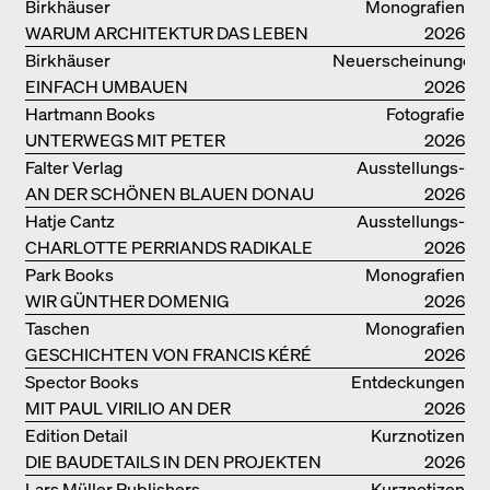
Birkhäuser
Monografien
WARUM ARCHITEKTUR DAS LEBEN
2026
VERBESSERN KANN: ANNA
Birkhäuser
Neuerscheinungen
HERINGER
EINFACH UMBAUEN
2026
Hartmann Books
Fotografie
UNTERWEGS MIT PETER
2026
BIALOBRZESKI
Falter Verlag
Ausstellungs­
AN DER SCHÖNEN BLAUEN DONAU
kataloge
2026
Hatje Cantz
Ausstellungs­
CHARLOTTE PERRIANDS RADIKALE
kataloge
2026
IDEEN ZUM WOHNEN
Park Books
Monografien
WIR GÜNTHER DOMENIG
2026
Taschen
Monografien
GESCHICHTEN VON FRANCIS KÉRÉ
2026
Spector Books
Entdeckungen
MIT PAUL VIRILIO AN DER
2026
ATLANTIKKÜSTE
Edition Detail
Kurznotizen
DIE BAUDETAILS IN DEN PROJEKTEN
2026
VON HERZOG & DE MEURON
Lars Müller Publishers
Kurznotizen