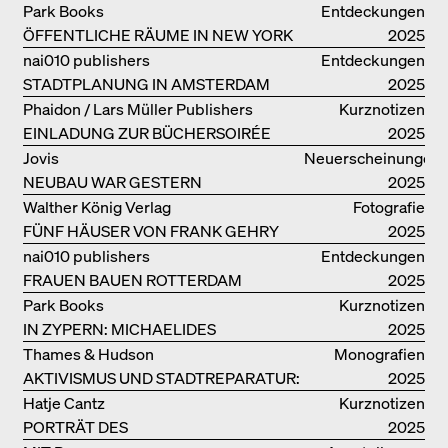
Park Books
Entdeckungen
ÖFFENTLICHE RÄUME IN NEW YORK
2025
nai010 publishers
Entdeckungen
STADTPLANUNG IN AMSTERDAM
2025
Phaidon / Lars Müller Publishers
Kurznotizen
EINLADUNG ZUR BÜCHERSOIRÉE
2025
Jovis
Neuerscheinungen
NEUBAU WAR GESTERN
2025
Walther König Verlag
Fotografie
FÜNF HÄUSER VON FRANK GEHRY
2025
nai010 publishers
Entdeckungen
FRAUEN BAUEN ROTTERDAM
2025
Park Books
Kurznotizen
IN ZYPERN: MICHAELIDES
2025
RESIDENCE
Thames & Hudson
Monografien
AKTIVISMUS UND STADTREPARATUR:
2025
ASSEMBLE
Hatje Cantz
Kurznotizen
PORTRÄT DES
2025