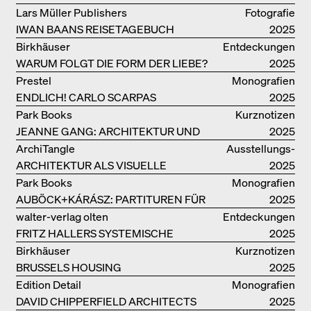
BUCHPRÄSENTATION IM
Lars Müller Publishers
Fotografie
BREGENZERWALD
IWAN BAANS REISETAGEBUCH
2025
Birkhäuser
Entdeckungen
WARUM FOLGT DIE FORM DER LIEBE?
2025
Prestel
Monografien
ENDLICH! CARLO SCARPAS
2025
GESAMTWERK
Park Books
Kurznotizen
JEANNE GANG: ARCHITEKTUR UND
2025
DIE KUNST DES PFROPFENS
ArchiTangle
Ausstellungs­
ARCHITEKTUR ALS VISUELLE
kataloge
2025
INVESTIGATION
Park Books
Monografien
AUBÖCK+KÁRÁSZ: PARTITUREN FÜR
2025
OFFENE RÄUME
walter-verlag olten
Entdeckungen
FRITZ HALLERS SYSTEMISCHE
2025
STADTUTOPIE
Birkhäuser
Kurznotizen
BRUSSELS HOUSING
2025
Edition Detail
Monografien
DAVID CHIPPERFIELD ARCHITECTS
2025