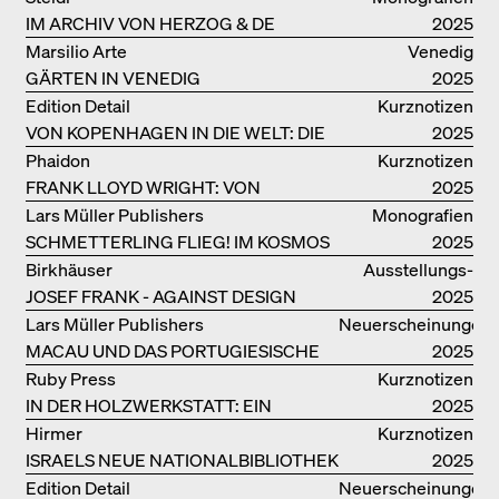
IM ARCHIV VON HERZOG & DE
2025
MEURON
Marsilio Arte
Venedig
GÄRTEN IN VENEDIG
2025
Edition Detail
Kurznotizen
VON KOPENHAGEN IN DIE WELT: DIE
2025
BJARKE INGELS GROUP
Phaidon
Kurznotizen
FRANK LLOYD WRIGHT: VON
2025
FALLINGWATER BIS ZUM ROBBIE
Lars Müller Publishers
Monografien
HOUSE
SCHMETTERLING FLIEG! IM KOSMOS
2025
VON EOOS
Birkhäuser
Ausstellungs­
JOSEF FRANK - AGAINST DESIGN
kataloge
2025
Lars Müller Publishers
Neuerscheinungen
MACAU UND DAS PORTUGIESISCHE
2025
KOLONIALERBE IN CHINA
Ruby Press
Kurznotizen
IN DER HOLZWERKSTATT: EIN
2025
HANDBUCH
Hirmer
Kurznotizen
ISRAELS NEUE NATIONALBIBLIOTHEK
2025
Edition Detail
Neuerscheinungen