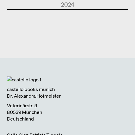
2024
Park Books
Kurznotizen
NEUE ARCHITEKTUR IN SÜDTIROL
2024
Edition Detail
Monografien
FOSTER + PARTNERS
2024
Edition DETAIL
Kurznotizen
BAUEN IM BESTAND. WOHNEN
2024
Park Books
Kurznotizen
ÜBER TOURISMUS
2024
Edition Detail
Kurznotizen
ARCHITEKTUR UND KLIMAWANDEL
2024
castello books munich
Dr. Alexandra Hofmeister
Veterinärstr. 9
80539 München
Deutschland
Calle Gian Battista Tiepolo