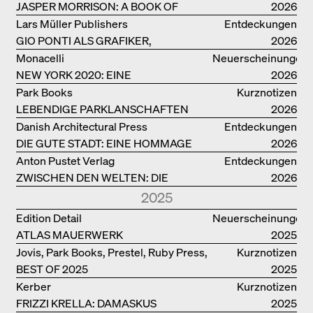
JASPER MORRISON: A BOOK OF
2026
THINGS
Lars Müller Publishers
Entdeckungen
GIO PONTI ALS GRAFIKER,
2026
ARCHITEKT, DESIGNER….
Monacelli
Neuerscheinungen
NEW YORK 2020: EINE
2026
ENZYKLOPÄDIE DER ARCHITEKTUR
Park Books
Kurznotizen
LEBENDIGE PARKLANSCHAFTEN
2026
Danish Architectural Press
Entdeckungen
DIE GUTE STADT: EINE HOMMAGE
2026
DES MENSCHENFREUNDS JAN GEHL
Anton Pustet Verlag
Entdeckungen
ZWISCHEN DEN WELTEN: DIE
2026
POWER-ARCHITEKTIN ELIZABETH
2025
SCHEU CLOSE
Edition Detail
Neuerscheinungen
ATLAS MAUERWERK
2025
Jovis, Park Books, Prestel, Ruby Press,
Kurznotizen
BEST OF 2025
Scheidegger Spiess, Steidl, Thames &
2025
Hudson, Walther König
Kerber
Kurznotizen
FRIZZI KRELLA: DAMASKUS
2025