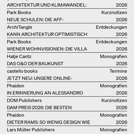
ARCHITEKTUR UND KLIMAWANDEL:
2026
WEITERE BUCHEMPFEHLUNGEN
Park Books
Kurznotizen
NEUE SCHULEN: DIE AFF-
2026
MONOGRAFIE
ArchiTangle
Entdeckungen
KANN ARCHITEKTUR OPTIMISTISCH
2026
SEIN?
Park Books
Entdeckungen
WIENER WOHNVISIONEN: DIE VILLA
2026
REZEK
Hatje Cantz
Monografien
DAS O&O DER BAUKUNST
2026
castello books
Termine
JETZT NEU: UNSERE ONLINE-
2026
BUCHHANDLUNG
Phaidon
Monografien
IN ERINNERUNG AN ALESSANDRO
2026
MENDINI
DOM Publishers
Kurznotizen
DAM PREIS 2026: DIE BESTEN
2026
BAUTEN IN/AUS DEUTSCHLAND
Phaidon
Monografien
DIETER RAMS: SO WENIG DESIGN WIE
2026
MÖGLICH
Lars Müller Publishers
Monografien