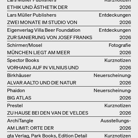
ETHIK UND ÄSTHETIK DER
2026
LANDSCHAFT: ROBERTO BURLE
Lars Müller Publishers
Entdeckungen
MARX
ZWEI MONATE IM STUDIO VON
2026
OSCAR NIEMEYER AN DER
Eigenverlag Villa Beer Foundation
Entdeckungen
COPACABANA
ZUR SANIERUNG VON JOSEF FRANKS
2026
VILLA BEER
Schirmer/Mosel
Fotografie
MÜNCHEN LIEGT AM MEER
2026
Spector Books
Kurznotizen
VORHANG AUF IN VILNIUS UND
2026
MINSK!
Birkhäuser
Neuerscheinungen
ALVAR AALTO UND DIE NATUR
2026
Phaidon
Neuerscheinungen
BIG ATLAS
2026
Prestel
Kurznotizen
ZU HAUSE BEI DEN VAN DE VELDES
2026
ArchiTangle
Ausstellungs­
AM LIMIT: ORTE DER
kataloge
2026
LEBENSMITTELPRODUKTION
gta Verlag, Park Books, Edition Detail
Kurznotizen