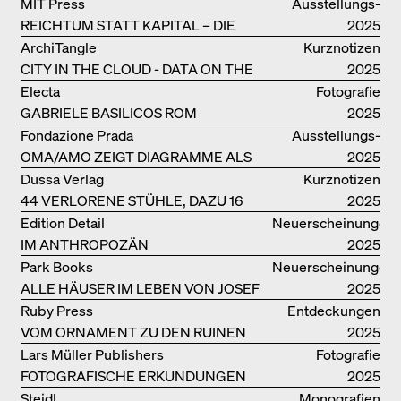
PRODUKTIONSGEBÄUDES THE PLUS
MIT Press
Ausstellungs­
DER BJARKE INGELS GROUP
REICHTUM STATT KAPITAL – DIE
kataloge
2025
ARCHITEKTUR VON ANUPAMA
ArchiTangle
Kurznotizen
KUNDOO
CITY IN THE CLOUD - DATA ON THE
2025
GROUND
Electa
Fotografie
GABRIELE BASILICOS ROM
2025
Fondazione Prada
Ausstellungs­
OMA/AMO ZEIGT DIAGRAMME ALS
kataloge
2025
NARRATIVE DER ERKENNTNIS
Dussa Verlag
Kurznotizen
44 VERLORENE STÜHLE, DAZU 16
2025
SOFAS UND BÄNKE
Edition Detail
Neuerscheinungen
IM ANTHROPOZÄN
2025
Park Books
Neuerscheinungen
ALLE HÄUSER IM LEBEN VON JOSEF
2025
FRANK
Ruby Press
Entdeckungen
VOM ORNAMENT ZU DEN RUINEN
2025
DES ALLTAGS
Lars Müller Publishers
Fotografie
FOTOGRAFISCHE ERKUNDUNGEN
2025
VON DENISE SCOTT BROWN
Steidl
Monografien