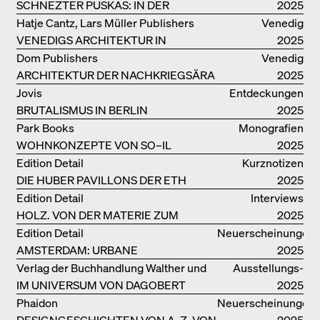
SCHNEZTER PUSKAS: IN DER
2025
DRITTEN GENERATION
Hatje Cantz, Lars Müller Publishers
Venedig
VENEDIGS ARCHITEKTUR IN
2025
ELEMENTEN UND DIE STADT ALS
Dom Publishers
Venedig
REALITÄT
ARCHITEKTUR DER NACHKRIEGSÄRA
2025
IN VENEDIG
Jovis
Entdeckungen
BRUTALISMUS IN BERLIN
2025
Park Books
Monografien
WOHNKONZEPTE VON SO–IL
2025
Edition Detail
Kurznotizen
DIE HUBER PAVILLONS DER ETH
2025
ZÜRICH – WIEDERVERWENDET!
Edition Detail
Interviews
HOLZ. VON DER MATERIE ZUM
2025
GEBAUTEN
Edition Detail
Neuerscheinungen
AMSTERDAM: URBANE
2025
ARCHITEKTUR UND LEBENSRÄUME
Verlag der Buchhandlung Walther und
Ausstellungs­
IM UNIVERSUM VON DAGOBERT
Franz König
kataloge
2025
PECHE
Phaidon
Neuerscheinungen
DESIGNGESCHICHTEN VON A–Z, VON
2025