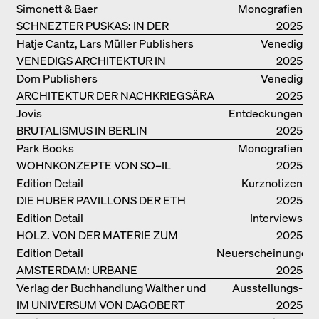
Simonett & Baer
Monografien
SCHNEZTER PUSKAS: IN DER
2025
DRITTEN GENERATION
Hatje Cantz, Lars Müller Publishers
Venedig
VENEDIGS ARCHITEKTUR IN
2025
ELEMENTEN UND DIE STADT ALS
Dom Publishers
Venedig
REALITÄT
ARCHITEKTUR DER NACHKRIEGSÄRA
2025
IN VENEDIG
Jovis
Entdeckungen
BRUTALISMUS IN BERLIN
2025
Park Books
Monografien
WOHNKONZEPTE VON SO–IL
2025
Edition Detail
Kurznotizen
DIE HUBER PAVILLONS DER ETH
2025
ZÜRICH – WIEDERVERWENDET!
Edition Detail
Interviews
HOLZ. VON DER MATERIE ZUM
2025
GEBAUTEN
Edition Detail
Neuerscheinungen
AMSTERDAM: URBANE
2025
ARCHITEKTUR UND LEBENSRÄUME
Verlag der Buchhandlung Walther und
Ausstellungs­
IM UNIVERSUM VON DAGOBERT
Franz König
kataloge
2025