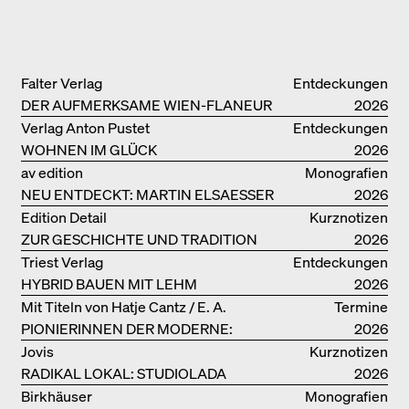
Falter Verlag
Entdeckungen
DER AUFMERKSAME WIEN-FLANEUR
2026
Verlag Anton Pustet
Entdeckungen
WOHNEN IM GLÜCK
2026
av edition
Monografien
NEU ENTDECKT: MARTIN ELSAESSER
2026
Edition Detail
Kurznotizen
ZUR GESCHICHTE UND TRADITION
2026
VON LEHMBAUTEN
Triest Verlag
Entdeckungen
HYBRID BAUEN MIT LEHM
2026
Mit Titeln von Hatje Cantz / E. A.
Termine
PIONIERINNEN DER MODERNE:
Seemann / Promedia
2026
DANKE FÜR DAS INTERESSE AN
Jovis
Kurznotizen
UNSERER DRITTEN BÜCHERSOIRÉE!
RADIKAL LOKAL: STUDIOLADA
2026
Birkhäuser
Monografien