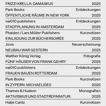
FRIZZI KRELLA: DAMASKUS
2025
Park Books
Entdeckungen
ÖFFENTLICHE RÄUME IN NEW YORK
2025
nai010 publishers
Entdeckungen
STADTPLANUNG IN AMSTERDAM
2025
Phaidon / Lars Müller Publishers
Kurznotizen
EINLADUNG ZUR BÜCHERSOIRÉE
2025
Jovis
Neuerscheinungen
NEUBAU WAR GESTERN
2025
Walther König Verlag
Fotografie
FÜNF HÄUSER VON FRANK GEHRY
2025
nai010 publishers
Entdeckungen
FRAUEN BAUEN ROTTERDAM
2025
Park Books
Kurznotizen
IN ZYPERN: MICHAELIDES
2025
RESIDENCE
Thames & Hudson
Monografien
AKTIVISMUS UND STADTREPARATUR:
2025
ASSEMBLE
Hatje Cantz
Kurznotizen