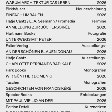
WARUM ARCHITEKTUR DAS LEBEN
2026
VERBESSERN KANN: ANNA
Birkhäuser
Neuerscheinungen
HERINGER
EINFACH UMBAUEN
2026
Hatje Cantz / E. A. Seemann / Promedia
Termine
ANMELDUNG ZUR BÜCHERSOIRÉE
2026
AM 13. JULI
Hartmann Books
Fotografie
UNTERWEGS MIT PETER
2026
BIALOBRZESKI
Falter Verlag
Ausstellungs­
AN DER SCHÖNEN BLAUEN DONAU
kataloge
2026
Hatje Cantz
Ausstellungs­
CHARLOTTE PERRIANDS RADIKALE
kataloge
2026
IDEEN ZUM WOHNEN
Park Books
Monografien
WIR GÜNTHER DOMENIG
2026
Taschen
Monografien
GESCHICHTEN VON FRANCIS KÉRÉ
2026
Spector Books
Entdeckungen
MIT PAUL VIRILIO AN DER
2026
ATLANTIKKÜSTE
Edition Detail
Kurznotizen