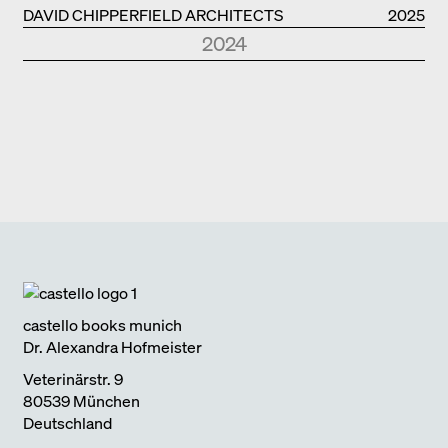
DAVID CHIPPERFIELD ARCHITECTS
2025
2024
Park Books
Kurznotizen
NEUE ARCHITEKTUR IN SÜDTIROL
2024
Edition Detail
Monografien
FOSTER + PARTNERS
2024
Edition DETAIL
Kurznotizen
BAUEN IM BESTAND. WOHNEN
2024
Park Books
Kurznotizen
ÜBER TOURISMUS
2024
Edition Detail
Kurznotizen
ARCHITEKTUR UND KLIMAWANDEL
2024
castello books munich
Dr. Alexandra Hofmeister
Veterinärstr. 9
80539 München
Deutschland