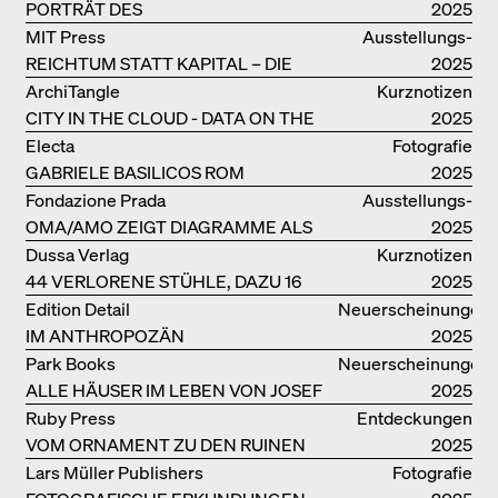
PORTRÄT DES
2025
PRODUKTIONSGEBÄUDES THE PLUS
MIT Press
Ausstellungs­
DER BJARKE INGELS GROUP
REICHTUM STATT KAPITAL – DIE
kataloge
2025
ARCHITEKTUR VON ANUPAMA
ArchiTangle
Kurznotizen
KUNDOO
CITY IN THE CLOUD - DATA ON THE
2025
GROUND
Electa
Fotografie
GABRIELE BASILICOS ROM
2025
Fondazione Prada
Ausstellungs­
OMA/AMO ZEIGT DIAGRAMME ALS
kataloge
2025
NARRATIVE DER ERKENNTNIS
Dussa Verlag
Kurznotizen
44 VERLORENE STÜHLE, DAZU 16
2025
SOFAS UND BÄNKE
Edition Detail
Neuerscheinungen
IM ANTHROPOZÄN
2025
Park Books
Neuerscheinungen
ALLE HÄUSER IM LEBEN VON JOSEF
2025
FRANK
Ruby Press
Entdeckungen
VOM ORNAMENT ZU DEN RUINEN
2025
DES ALLTAGS
Lars Müller Publishers
Fotografie