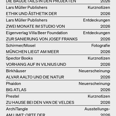
DIE BAUDETAILS IN DEN PROJEKTEN
2026
VON HERZOG & DE MEURON
Lars Müller Publishers
Kurznotizen
ETHIK UND ÄSTHETIK DER
2026
LANDSCHAFT: ROBERTO BURLE
Lars Müller Publishers
Entdeckungen
MARX
ZWEI MONATE IM STUDIO VON
2026
OSCAR NIEMEYER AN DER
Eigenverlag Villa Beer Foundation
Entdeckungen
COPACABANA
ZUR SANIERUNG VON JOSEF FRANKS
2026
VILLA BEER
Schirmer/Mosel
Fotografie
MÜNCHEN LIEGT AM MEER
2026
Spector Books
Kurznotizen
VORHANG AUF IN VILNIUS UND
2026
MINSK!
Birkhäuser
Neuerscheinungen
ALVAR AALTO UND DIE NATUR
2026
Phaidon
Neuerscheinungen
BIG ATLAS
2026
Prestel
Kurznotizen
ZU HAUSE BEI DEN VAN DE VELDES
2026
ArchiTangle
Ausstellungs­
AM LIMIT: ORTE DER
kataloge
2026