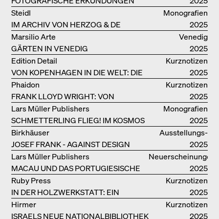
FOTOGRAFISCHE ERKUNDUNGEN
2025
VON DENISE SCOTT BROWN
Steidl
Monografien
IM ARCHIV VON HERZOG & DE
2025
MEURON
Marsilio Arte
Venedig
GÄRTEN IN VENEDIG
2025
Edition Detail
Kurznotizen
VON KOPENHAGEN IN DIE WELT: DIE
2025
BJARKE INGELS GROUP
Phaidon
Kurznotizen
FRANK LLOYD WRIGHT: VON
2025
FALLINGWATER BIS ZUM ROBBIE
Lars Müller Publishers
Monografien
HOUSE
SCHMETTERLING FLIEG! IM KOSMOS
2025
VON EOOS
Birkhäuser
Ausstellungs­
JOSEF FRANK - AGAINST DESIGN
kataloge
2025
Lars Müller Publishers
Neuerscheinungen
MACAU UND DAS PORTUGIESISCHE
2025
KOLONIALERBE IN CHINA
Ruby Press
Kurznotizen
IN DER HOLZWERKSTATT: EIN
2025
HANDBUCH
Hirmer
Kurznotizen
ISRAELS NEUE NATIONALBIBLIOTHEK
2025