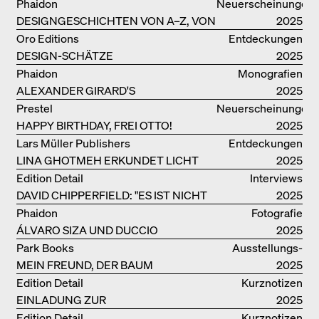
PECHE
Phaidon
Neuerscheinungen
DESIGNGESCHICHTEN VON A–Z, VON
2025
GAE AULENTI BIS ZU SORI YANAGI
Oro Editions
Entdeckungen
DESIGN-SCHÄTZE
2025
WIEDERENTDECKT: FINN JUHLS
Phaidon
Monografien
CHIEFTAIN CHAIR
ALEXANDER GIRARD'S
2025
OPTIMISTISCHE ENTWÜRFE
Prestel
Neuerscheinungen
HAPPY BIRTHDAY, FREI OTTO!
2025
Lars Müller Publishers
Entdeckungen
LINA GHOTMEH ERKUNDET LICHT
2025
UND DUNKELHEIT
Edition Detail
Interviews
DAVID CHIPPERFIELD: "ES IST NICHT
2025
SO LEICHT, BERLIN ZU MÖGEN"
Phaidon
Fotografie
ÁLVARO SIZA UND DUCCIO
2025
MALAGAMBA: SKIZZEN UND
Park Books
Ausstellungs­
FOTOGRAFIEN
MEIN FREUND, DER BAUM
kataloge
2025
Edition Detail
Kurznotizen
EINLADUNG ZUR
2025
BUCHVORSTELLUNG
Edition Detail
Kurznotizen