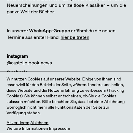
Neuerscheinungen und um zeitlose Klassiker – um die
ganze Welt der Bücher.
In unserer
WhatsApp-Gruppe
erfährst du die neuen
Termine aus erster Hand:
hier beitreten
instagram
@castello.book.news
facebook
@castellobooks
Wir nutzen Cookies auf unserer Website. Einige von ihnen sind
essenziell für den Betrieb der Seite, während andere uns helfen,
Unsere Medienpartner:innen
diese Website und die Nutzererfahrung zu verbessern (Tracking
Cookies). Sie können selbst entscheiden, ob Sie die Cookies
zulassen möchten. Bitte beachten Sie, dass bei einer Ablehnung
womöglich nicht mehr alle Funktionalitäten der Seite zur
Verfügung stehen.
Jetzt neu: unser Online-Shop
Akzeptieren
Ablehnen
Melde dich für unseren Newsletter an
Weitere Informationen
Impressum