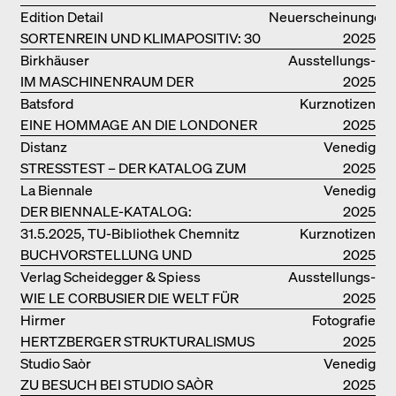
Edition Detail
Neuerscheinungen
SORTENREIN UND KLIMAPOSITIV: 30
2025
VORBILDLICHE
Birkhäuser
Ausstellungs­
HOLZKONSTRUKTIONEN
IM MASCHINENRAUM DER
kataloge
2025
ARCHITEKTUR
Batsford
Kurznotizen
EINE HOMMAGE AN DIE LONDONER
2025
SOUTH BANK
Distanz
Venedig
STRESSTEST – DER KATALOG ZUM
2025
DEUTSCHEN PAVILLON IN VENEDIG
La Biennale
Venedig
DER BIENNALE-KATALOG:
2025
INTELLIGENS. NATURAL. ARTIFICIAL.
31.5.2025, TU-Bibliothek Chemnitz
Kurznotizen
COLLECTIVE
BUCHVORSTELLUNG UND
2025
PODIUMSDISKUSSION FREI OTTO
Verlag Scheidegger & Spiess
Ausstellungs­
WIE LE CORBUSIER DIE WELT FÜR
kataloge
2025
SICH ORDNET
Hirmer
Fotografie
HERTZBERGER STRUKTURALISMUS
2025
Studio Saòr
Venedig
ZU BESUCH BEI STUDIO SAÒR
2025