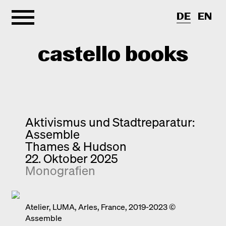
DE
EN
castello books
Shop
Kategorien
Aktivismus und Stadtreparatur:
Assemble
Info
Interview
Thames & Hudson
22. Oktober 2025
Kurznotizen
Newsletter
Monografien
Neuerscheinungen
Kontakt
Monografien
Entdeckungen
Atelier, LUMA, Arles, France, 2019-2023 ©
Assemble
Fotografie