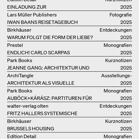
EINLADUNG ZUR
2025
BUCHPRÄSENTATION IM
Lars Müller Publishers
Fotografie
BREGENZERWALD
IWAN BAANS REISETAGEBUCH
2025
Birkhäuser
Entdeckungen
WARUM FOLGT DIE FORM DER LIEBE?
2025
Prestel
Monografien
ENDLICH! CARLO SCARPAS
2025
GESAMTWERK
Park Books
Kurznotizen
JEANNE GANG: ARCHITEKTUR UND
2025
DIE KUNST DES PFROPFENS
ArchiTangle
Ausstellungs­
ARCHITEKTUR ALS VISUELLE
kataloge
2025
INVESTIGATION
Park Books
Monografien
AUBÖCK+KÁRÁSZ: PARTITUREN FÜR
2025
OFFENE RÄUME
walter-verlag olten
Entdeckungen
FRITZ HALLERS SYSTEMISCHE
2025
STADTUTOPIE
Birkhäuser
Kurznotizen
BRUSSELS HOUSING
2025
Edition Detail
Monografien