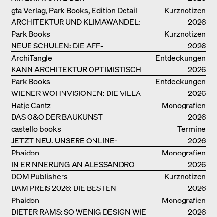
LEBENSMITTELPRODUKTION
gta Verlag, Park Books, Edition Detail
Kurznotizen
ARCHITEKTUR UND KLIMAWANDEL:
2026
WEITERE BUCHEMPFEHLUNGEN
Park Books
Kurznotizen
NEUE SCHULEN: DIE AFF-
2026
MONOGRAFIE
ArchiTangle
Entdeckungen
KANN ARCHITEKTUR OPTIMISTISCH
2026
SEIN?
Park Books
Entdeckungen
WIENER WOHNVISIONEN: DIE VILLA
2026
REZEK
Hatje Cantz
Monografien
DAS O&O DER BAUKUNST
2026
castello books
Termine
JETZT NEU: UNSERE ONLINE-
2026
BUCHHANDLUNG
Phaidon
Monografien
IN ERINNERUNG AN ALESSANDRO
2026
MENDINI
DOM Publishers
Kurznotizen
DAM PREIS 2026: DIE BESTEN
2026
BAUTEN IN/AUS DEUTSCHLAND
Phaidon
Monografien
DIETER RAMS: SO WENIG DESIGN WIE
2026