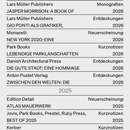
MÖGLICH
Lars Müller Publishers
Monografien
JASPER MORRISON: A BOOK OF
2026
THINGS
Lars Müller Publishers
Entdeckungen
GIO PONTI ALS GRAFIKER,
2026
ARCHITEKT, DESIGNER….
Monacelli
Neuerscheinungen
NEW YORK 2020: EINE
2026
ENZYKLOPÄDIE DER ARCHITEKTUR
Park Books
Kurznotizen
LEBENDIGE PARKLANSCHAFTEN
2026
Danish Architectural Press
Entdeckungen
DIE GUTE STADT: EINE HOMMAGE
2026
DES MENSCHENFREUNDS JAN GEHL
Anton Pustet Verlag
Entdeckungen
ZWISCHEN DEN WELTEN: DIE
2026
POWER-ARCHITEKTIN ELIZABETH
2025
SCHEU CLOSE
Edition Detail
Neuerscheinungen
ATLAS MAUERWERK
2025
Jovis, Park Books, Prestel, Ruby Press,
Kurznotizen
BEST OF 2025
Scheidegger Spiess, Steidl, Thames &
2025
Hudson, Walther König
Kerber
Kurznotizen