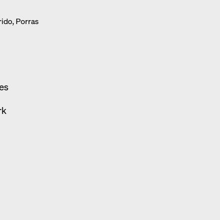
ido, Porras
 es
rk