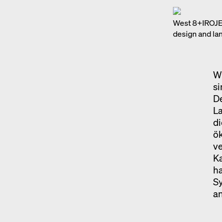
West 8+IROJE,
design and lan
Wi
si
D
L
di
ök
v
K
ha
S
an