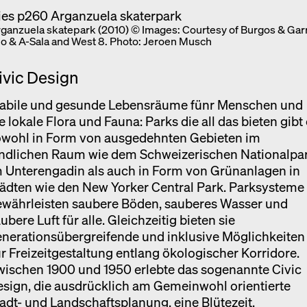
rganzuela skatepark (2010) © Images: Courtesy of Burgos & Garr
io & A-Sala and West 8. Photo: Jeroen Musch
ivic Design
tabile und gesunde Lebensräume fünr Menschen und
e lokale Flora und Fauna: Parks die all das bieten gibt
owohl in Form von ausgedehnten Gebieten im
ändlichen Raum wie dem Schweizerischen Nationalpa
 Unterengadin als auch in Form von Grünanlagen in
ädten wie den New Yorker Central Park. Parksysteme
ewährleisten saubere Böden, sauberes Wasser und
ubere Luft für alle. Gleichzeitig bieten sie
nerationsübergreifende und inklusive Möglichkeiten
r Freizeitgestaltung entlang ökologischer Korridore.
wischen 1900 und 1950 erlebte das sogenannte Civic
sign, die ausdrücklich am Gemeinwohl orientierte
adt- und Landschaftsplanung, eine Blütezeit.