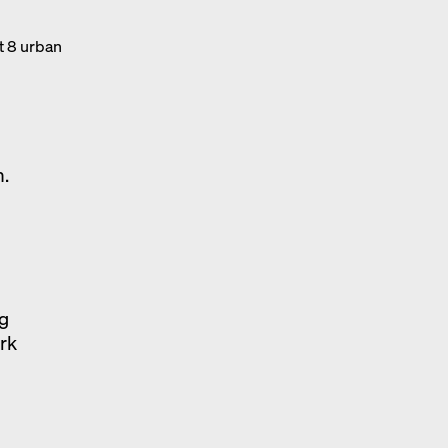
t 8 urban
h.
g
ark