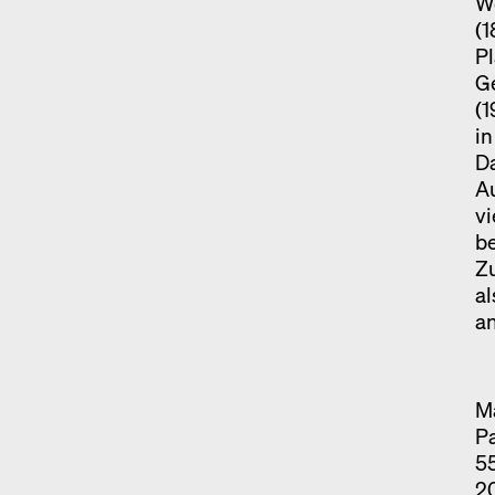
W
(1
Pl
Ge
(1
in
Da
A
v
be
Zu
al
an
Ma
Pa
5
2