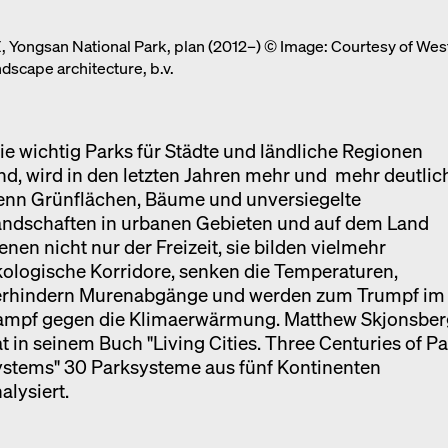
Ausstellung
 Yongsan National Park, plan (2012–) © Image: Courtesy of Wes
Venedig
dscape architecture, b.v.
Termine
e wichtig Parks für Städte und ländliche Regionen
nd, wird in den letzten Jahren mehr und mehr deutlic
enn Grünflächen, Bäume und unversiegelte
andschaften in urbanen Gebieten und auf dem Land
enen nicht nur der Freizeit, sie bilden vielmehr
ologische Korridore, senken die Temperaturen,
erhindern Murenabgänge und werden zum Trumpf im
ampf gegen die Klimaerwärmung. Matthew Skjonsber
t in seinem Buch "Living Cities. Three Centuries of P
ystems" 30 Parksysteme aus fünf Kontinenten
alysiert.