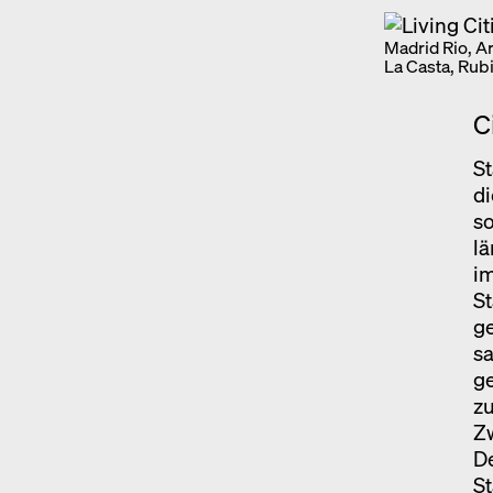
Madrid Rio, A
La Casta, Rub
C
S
di
s
l
im
St
g
sa
ge
zu
Z
De
St