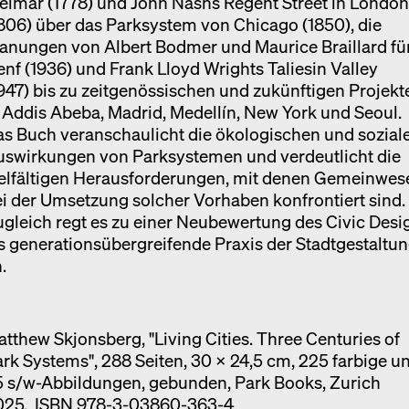
eimar (1778) und John Nashs Regent Street in Londo
806) über das Parksystem von Chicago (1850), die
anungen von Albert Bodmer und Maurice Braillard fü
nf (1936) und Frank Lloyd Wrights Taliesin Valley
947) bis zu zeitgenössischen und zukünftigen Projekt
 Addis Abeba, Madrid, Medellín, New York und Seoul.
s Buch veranschaulicht die ökologischen und sozial
uswirkungen von Parksystemen und verdeutlicht die
ielfältigen Herausforderungen, mit denen Gemeinwes
i der Umsetzung solcher Vorhaben konfrontiert sind.
gleich regt es zu einer Neubewertung des Civic Desi
s generationsübergreifende Praxis der Stadtgestaltu
.
tthew Skjonsberg, "Living Cities. Three Centuries of
rk Systems", 288 Seiten, 30 x 24,5 cm, 225 farbige u
5 s/w-Abbildungen, gebunden, Park Books, Zurich
025, ISBN 978-3-03860-363-4