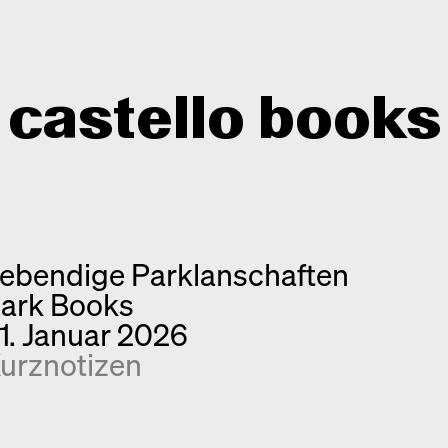
castello books
Shop
Kategorien
ebendige Parklanschaften
Info
Interview
ark Books
Kurznotizen
Newsletter
1. Januar 2026
Neuerscheinungen
Kontakt
urznotizen
Monografien
Entdeckungen
Fotografie