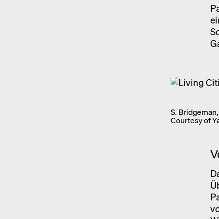
P
ei
Sc
G
S. Bridgeman
Courtesy of Y
V
Da
Üb
Pa
vo