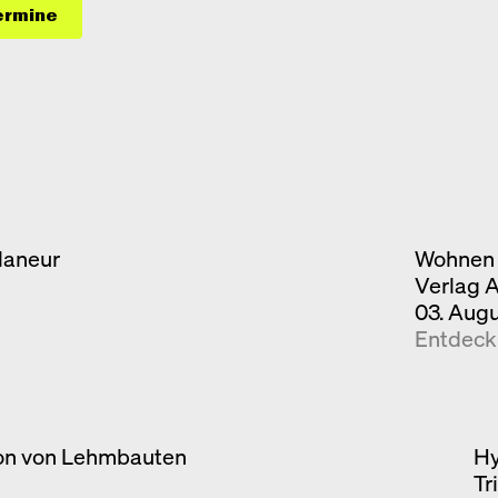
ermine
laneur
Wohnen 
Verlag 
03. Aug
Entdec
ion von Lehmbauten
Hy
Tr