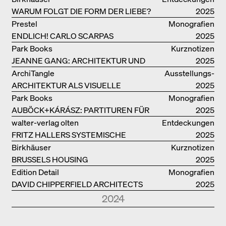
WARUM FOLGT DIE FORM DER LIEBE?
2025
Prestel
Monografien
ENDLICH! CARLO SCARPAS
2025
GESAMTWERK
Park Books
Kurznotizen
JEANNE GANG: ARCHITEKTUR UND
2025
DIE KUNST DES PFROPFENS
ArchiTangle
Ausstellungs­
ARCHITEKTUR ALS VISUELLE
kataloge
2025
INVESTIGATION
Park Books
Monografien
AUBÖCK+KÁRÁSZ: PARTITUREN FÜR
2025
OFFENE RÄUME
walter-verlag olten
Entdeckungen
FRITZ HALLERS SYSTEMISCHE
2025
STADTUTOPIE
Birkhäuser
Kurznotizen
BRUSSELS HOUSING
2025
Edition Detail
Monografien
DAVID CHIPPERFIELD ARCHITECTS
2025
2024
Park Books
Kurznotizen
NEUE ARCHITEKTUR IN SÜDTIROL
2024