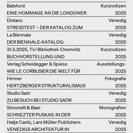
ARCHITEKTUR
Batsford
Kurznotizen
EINE HOMMAGE AN DIE LONDONER
2025
SOUTH BANK
Distanz
Venedig
STRESSTEST – DER KATALOG ZUM
2025
DEUTSCHEN PAVILLON IN VENEDIG
La Biennale
Venedig
DER BIENNALE-KATALOG:
2025
INTELLIGENS. NATURAL. ARTIFICIAL.
31.5.2025, TU-Bibliothek Chemnitz
Kurznotizen
COLLECTIVE
BUCHVORSTELLUNG UND
2025
PODIUMSDISKUSSION FREI OTTO
Verlag Scheidegger & Spiess
Ausstellungs­
WIE LE CORBUSIER DIE WELT FÜR
kataloge
2025
SICH ORDNET
Hirmer
Fotografie
HERTZBERGER STRUKTURALISMUS
2025
Studio Saòr
Venedig
ZU BESUCH BEI STUDIO SAÒR
2025
Simonett & Baer
Monografien
SCHNEZTER PUSKAS: IN DER
2025
DRITTEN GENERATION
Hatje Cantz, Lars Müller Publishers
Venedig
VENEDIGS ARCHITEKTUR IN
2025