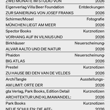
MARX
ZWEI MONATE IM STUDIO VON
2026
OSCAR NIEMEYER AN DER
Eigenverlag Villa Beer Foundation
Entdeckungen
COPACABANA
ZUR SANIERUNG VON JOSEF FRANKS
2026
VILLA BEER
Schirmer/Mosel
Fotografie
MÜNCHEN LIEGT AM MEER
2026
Spector Books
Kurznotizen
VORHANG AUF IN VILNIUS UND
2026
MINSK!
Birkhäuser
Neuerscheinungen
ALVAR AALTO UND DIE NATUR
2026
Phaidon
Neuerscheinungen
BIG ATLAS
2026
Prestel
Kurznotizen
ZU HAUSE BEI DEN VAN DE VELDES
2026
ArchiTangle
Ausstellungs­
AM LIMIT: ORTE DER
kataloge
2026
LEBENSMITTELPRODUKTION
gta Verlag, Park Books, Edition Detail
Kurznotizen
ARCHITEKTUR UND KLIMAWANDEL:
2026
WEITERE BUCHEMPFEHLUNGEN
Park Books
Kurznotizen
NEUE SCHULEN: DIE AFF-
2026