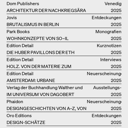
ELEMENTEN UND DIE STADT ALS
Dom Publishers
Venedig
REALITÄT
ARCHITEKTUR DER NACHKRIEGSÄRA
2025
IN VENEDIG
Jovis
Entdeckungen
BRUTALISMUS IN BERLIN
2025
Park Books
Monografien
WOHNKONZEPTE VON SO–IL
2025
Edition Detail
Kurznotizen
DIE HUBER PAVILLONS DER ETH
2025
ZÜRICH – WIEDERVERWENDET!
Edition Detail
Interviews
HOLZ. VON DER MATERIE ZUM
2025
GEBAUTEN
Edition Detail
Neuerscheinungen
AMSTERDAM: URBANE
2025
ARCHITEKTUR UND LEBENSRÄUME
Verlag der Buchhandlung Walther und
Ausstellungs­
IM UNIVERSUM VON DAGOBERT
Franz König
kataloge
2025
PECHE
Phaidon
Neuerscheinungen
DESIGNGESCHICHTEN VON A–Z, VON
2025
GAE AULENTI BIS ZU SORI YANAGI
Oro Editions
Entdeckungen
DESIGN-SCHÄTZE
2025