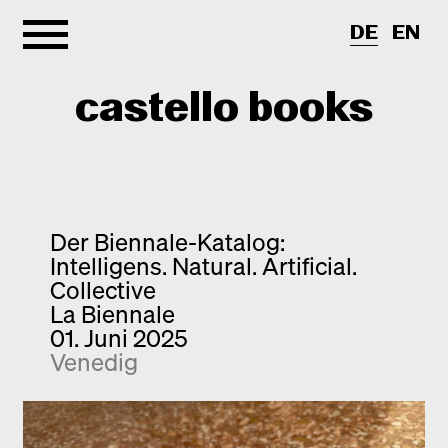
DE
EN
castello books
Shop
Kategorien
Der Biennale-Katalog:
Intelligens. Natural. Artificial.
Info
Interview
Collective
La Biennale
Kurznotizen
Newsletter
01. Juni 2025
Neuerscheinungen
Kontakt
Venedig
Monografien
Entdeckungen
Fotografie