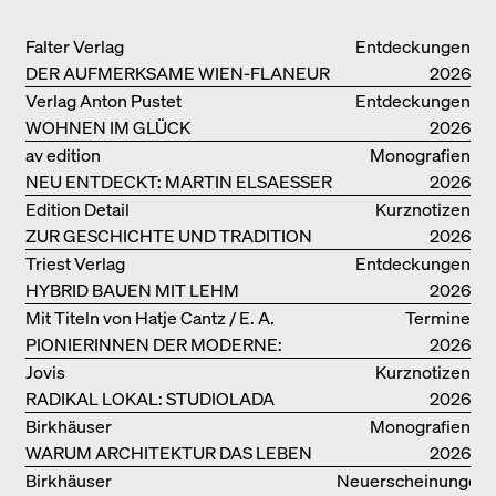
Falter Verlag
Entdeckungen
DER AUFMERKSAME WIEN-FLANEUR
2026
Verlag Anton Pustet
Entdeckungen
WOHNEN IM GLÜCK
2026
av edition
Monografien
NEU ENTDECKT: MARTIN ELSAESSER
2026
Edition Detail
Kurznotizen
ZUR GESCHICHTE UND TRADITION
2026
VON LEHMBAUTEN
Triest Verlag
Entdeckungen
HYBRID BAUEN MIT LEHM
2026
Mit Titeln von Hatje Cantz / E. A.
Termine
PIONIERINNEN DER MODERNE:
Seemann / Promedia
2026
DANKE FÜR DAS INTERESSE AN
Jovis
Kurznotizen
UNSERER DRITTEN BÜCHERSOIRÉE!
RADIKAL LOKAL: STUDIOLADA
2026
Birkhäuser
Monografien
WARUM ARCHITEKTUR DAS LEBEN
2026
VERBESSERN KANN: ANNA
Birkhäuser
Neuerscheinungen