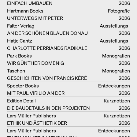
HERINGER
EINFACH UMBAUEN
2026
Hartmann Books
Fotografie
UNTERWEGS MIT PETER
2026
BIALOBRZESKI
Falter Verlag
Ausstellungs­
AN DER SCHÖNEN BLAUEN DONAU
kataloge
2026
Hatje Cantz
Ausstellungs­
CHARLOTTE PERRIANDS RADIKALE
kataloge
2026
IDEEN ZUM WOHNEN
Park Books
Monografien
WIR GÜNTHER DOMENIG
2026
Taschen
Monografien
GESCHICHTEN VON FRANCIS KÉRÉ
2026
Spector Books
Entdeckungen
MIT PAUL VIRILIO AN DER
2026
ATLANTIKKÜSTE
Edition Detail
Kurznotizen
DIE BAUDETAILS IN DEN PROJEKTEN
2026
VON HERZOG & DE MEURON
Lars Müller Publishers
Kurznotizen
ETHIK UND ÄSTHETIK DER
2026
LANDSCHAFT: ROBERTO BURLE
Lars Müller Publishers
Entdeckungen