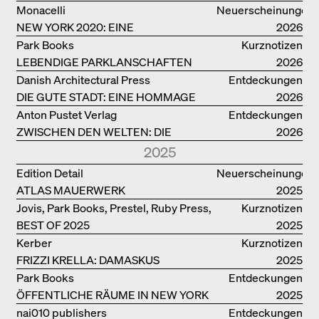
ARCHITEKT, DESIGNER….
Monacelli
Neuerscheinungen
NEW YORK 2020: EINE
2026
ENZYKLOPÄDIE DER ARCHITEKTUR
Park Books
Kurznotizen
LEBENDIGE PARKLANSCHAFTEN
2026
Danish Architectural Press
Entdeckungen
DIE GUTE STADT: EINE HOMMAGE
2026
DES MENSCHENFREUNDS JAN GEHL
Anton Pustet Verlag
Entdeckungen
ZWISCHEN DEN WELTEN: DIE
2026
POWER-ARCHITEKTIN ELIZABETH
2025
SCHEU CLOSE
Edition Detail
Neuerscheinungen
ATLAS MAUERWERK
2025
Jovis, Park Books, Prestel, Ruby Press,
Kurznotizen
BEST OF 2025
Scheidegger Spiess, Steidl, Thames &
2025
Hudson, Walther König
Kerber
Kurznotizen
FRIZZI KRELLA: DAMASKUS
2025
Park Books
Entdeckungen
ÖFFENTLICHE RÄUME IN NEW YORK
2025
nai010 publishers
Entdeckungen