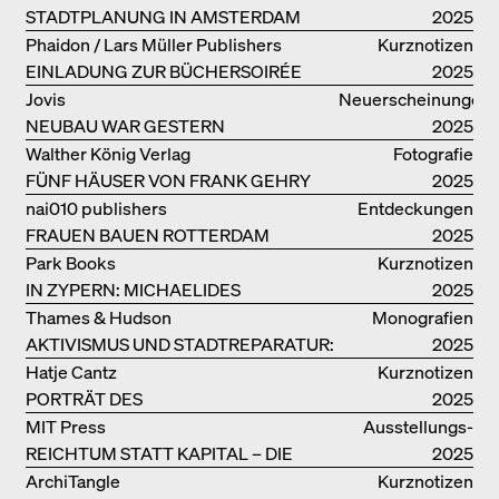
STADTPLANUNG IN AMSTERDAM
2025
Phaidon / Lars Müller Publishers
Kurznotizen
EINLADUNG ZUR BÜCHERSOIRÉE
2025
Jovis
Neuerscheinungen
NEUBAU WAR GESTERN
2025
Walther König Verlag
Fotografie
FÜNF HÄUSER VON FRANK GEHRY
2025
nai010 publishers
Entdeckungen
FRAUEN BAUEN ROTTERDAM
2025
Park Books
Kurznotizen
IN ZYPERN: MICHAELIDES
2025
RESIDENCE
Thames & Hudson
Monografien
AKTIVISMUS UND STADTREPARATUR:
2025
ASSEMBLE
Hatje Cantz
Kurznotizen
PORTRÄT DES
2025
PRODUKTIONSGEBÄUDES THE PLUS
MIT Press
Ausstellungs­
DER BJARKE INGELS GROUP
REICHTUM STATT KAPITAL – DIE
kataloge
2025
ARCHITEKTUR VON ANUPAMA
ArchiTangle
Kurznotizen