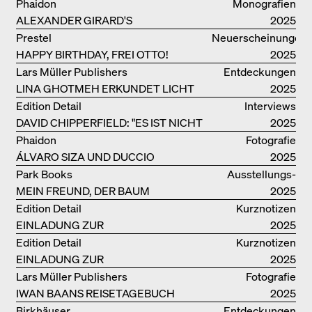
WIEDERENTDECKT: FINN JUHLS
Phaidon
Monografien
CHIEFTAIN CHAIR
ALEXANDER GIRARD'S
2025
OPTIMISTISCHE ENTWÜRFE
Prestel
Neuerscheinungen
HAPPY BIRTHDAY, FREI OTTO!
2025
Lars Müller Publishers
Entdeckungen
LINA GHOTMEH ERKUNDET LICHT
2025
UND DUNKELHEIT
Edition Detail
Interviews
DAVID CHIPPERFIELD: "ES IST NICHT
2025
SO LEICHT, BERLIN ZU MÖGEN"
Phaidon
Fotografie
ÁLVARO SIZA UND DUCCIO
2025
MALAGAMBA: SKIZZEN UND
Park Books
Ausstellungs­
FOTOGRAFIEN
MEIN FREUND, DER BAUM
kataloge
2025
Edition Detail
Kurznotizen
EINLADUNG ZUR
2025
BUCHVORSTELLUNG
Edition Detail
Kurznotizen
EINLADUNG ZUR
2025
BUCHPRÄSENTATION IM
Lars Müller Publishers
Fotografie
BREGENZERWALD
IWAN BAANS REISETAGEBUCH
2025
Birkhäuser
Entdeckungen