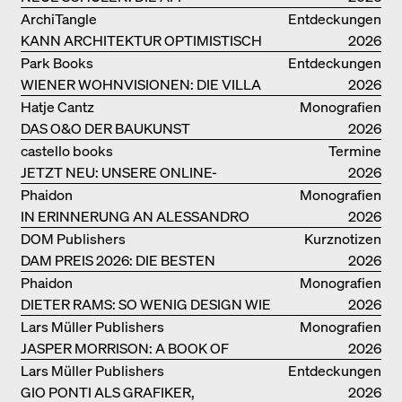
MONOGRAFIE
ArchiTangle
Entdeckungen
KANN ARCHITEKTUR OPTIMISTISCH
2026
SEIN?
Park Books
Entdeckungen
WIENER WOHNVISIONEN: DIE VILLA
2026
REZEK
Hatje Cantz
Monografien
DAS O&O DER BAUKUNST
2026
castello books
Termine
JETZT NEU: UNSERE ONLINE-
2026
BUCHHANDLUNG
Phaidon
Monografien
IN ERINNERUNG AN ALESSANDRO
2026
MENDINI
DOM Publishers
Kurznotizen
DAM PREIS 2026: DIE BESTEN
2026
BAUTEN IN/AUS DEUTSCHLAND
Phaidon
Monografien
DIETER RAMS: SO WENIG DESIGN WIE
2026
MÖGLICH
Lars Müller Publishers
Monografien
JASPER MORRISON: A BOOK OF
2026
THINGS
Lars Müller Publishers
Entdeckungen
GIO PONTI ALS GRAFIKER,
2026