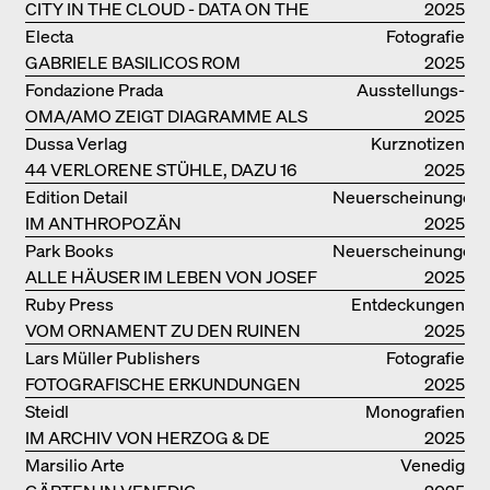
KUNDOO
CITY IN THE CLOUD - DATA ON THE
2025
GROUND
Electa
Fotografie
GABRIELE BASILICOS ROM
2025
Fondazione Prada
Ausstellungs­
OMA/AMO ZEIGT DIAGRAMME ALS
kataloge
2025
NARRATIVE DER ERKENNTNIS
Dussa Verlag
Kurznotizen
44 VERLORENE STÜHLE, DAZU 16
2025
SOFAS UND BÄNKE
Edition Detail
Neuerscheinungen
IM ANTHROPOZÄN
2025
Park Books
Neuerscheinungen
ALLE HÄUSER IM LEBEN VON JOSEF
2025
FRANK
Ruby Press
Entdeckungen
VOM ORNAMENT ZU DEN RUINEN
2025
DES ALLTAGS
Lars Müller Publishers
Fotografie
FOTOGRAFISCHE ERKUNDUNGEN
2025
VON DENISE SCOTT BROWN
Steidl
Monografien
IM ARCHIV VON HERZOG & DE
2025
MEURON
Marsilio Arte
Venedig