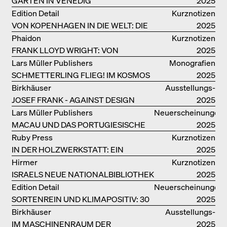
GÄRTEN IN VENEDIG
2025
Edition Detail
Kurznotizen
VON KOPENHAGEN IN DIE WELT: DIE
2025
BJARKE INGELS GROUP
Phaidon
Kurznotizen
FRANK LLOYD WRIGHT: VON
2025
FALLINGWATER BIS ZUM ROBBIE
Lars Müller Publishers
Monografien
HOUSE
SCHMETTERLING FLIEG! IM KOSMOS
2025
VON EOOS
Birkhäuser
Ausstellungs­
JOSEF FRANK - AGAINST DESIGN
kataloge
2025
Lars Müller Publishers
Neuerscheinungen
MACAU UND DAS PORTUGIESISCHE
2025
KOLONIALERBE IN CHINA
Ruby Press
Kurznotizen
IN DER HOLZWERKSTATT: EIN
2025
HANDBUCH
Hirmer
Kurznotizen
ISRAELS NEUE NATIONALBIBLIOTHEK
2025
Edition Detail
Neuerscheinungen
SORTENREIN UND KLIMAPOSITIV: 30
2025
VORBILDLICHE
Birkhäuser
Ausstellungs­
HOLZKONSTRUKTIONEN
IM MASCHINENRAUM DER
kataloge
2025