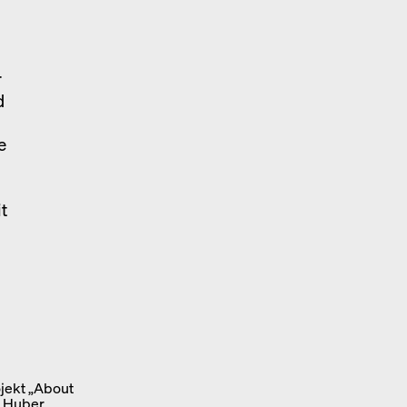
r
d
e
t
jekt „About
i Huber.