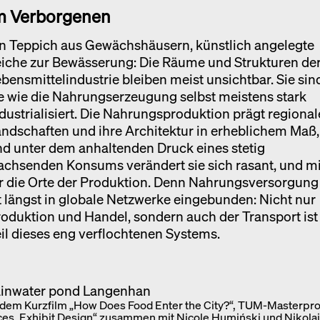
m Verborgenen
in Teppich aus Gewächshäusern, künstlich angelegte
eiche zur Bewässerung: Die Räume und Strukturen de
bensmittelindustrie bleiben meist unsichtbar. Sie sin
e wie die Nahrungserzeugung selbst meistens stark
dustrialisiert. Die Nahrungsproduktion prägt regional
ndschaften und ihre Architektur in erheblichem Maß,
d unter dem anhaltenden Druck eines stetig
chsenden Konsums verändert sie sich rasant, und mi
r die Orte der Produktion. Denn Nahrungsversorgung
t längst in globale Netzwerke eingebunden: Nicht nur
oduktion und Handel, sondern auch der Transport ist
il dieses eng verflochtenen Systems.
 dem Kurzfilm „How Does Food Enter the City?“, TUM-Masterpro
es. Exhibit Design“ zusammen mit Nicole Humiński und Nikola