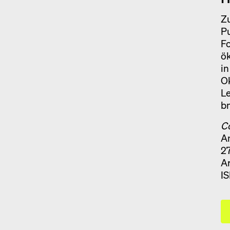
Zu
Pu
F
ök
in
O
Le
b
C
An
27
Ar
I