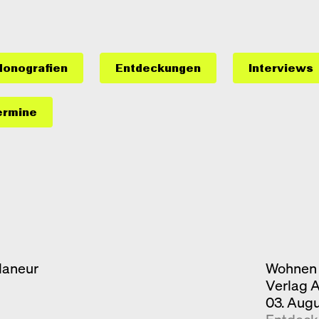
onografien
Entdeckungen
Interviews
ermine
laneur
Wohnen 
Verlag 
03. Aug