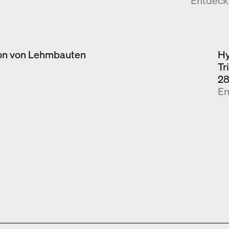
Entdec
ion von Lehmbauten
Hy
Tr
28
En