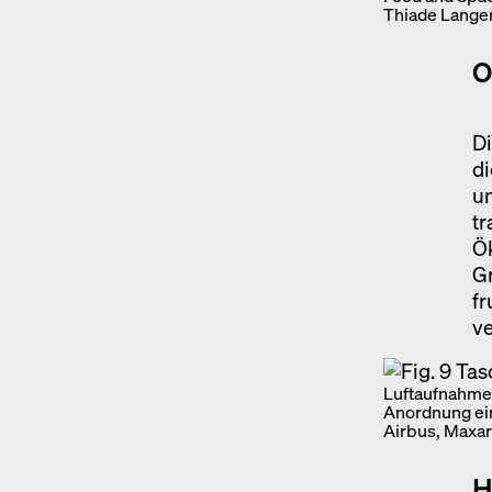
Thiade Lange
O
Di
di
un
tr
Ö
Gr
f
ve
Luftaufnahme d
Anordnung ein
Airbus, Maxar
H