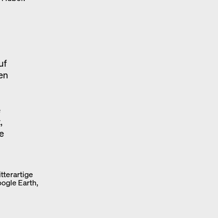
uf
en
e
,
e
tterartige
ogle Earth,