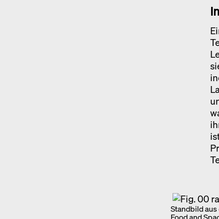
I
E
T
Le
si
in
La
un
wa
ih
is
Pr
Te
Standbild aus
Food and Spac