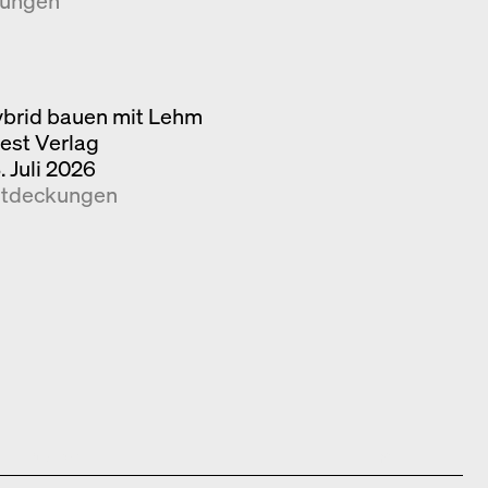
kungen
brid bauen mit Lehm
iest Verlag
. Juli 2026
tdeckungen
Publisher
Year