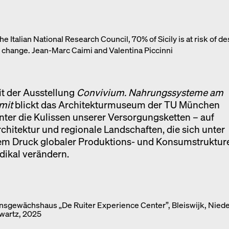
Ausstellung
Venedig
he Italian National Research Council, 70% of Sicily is at risk of de
Termine
e change. Jean-Marc Caimi and Valentina Piccinni
t der Ausstellung
Convivium. Nahrungssysteme am
mit
blickt das Architekturmuseum der TU München
nter die Kulissen unserer Versorgungsketten – auf
chitektur und regionale Landschaften, die sich unter
em Druck globaler Produktions- und Konsumstruktur
dikal verändern.
sgewächshaus „De Ruiter Experience Center”, Bleiswijk, Niede
wartz, 2025