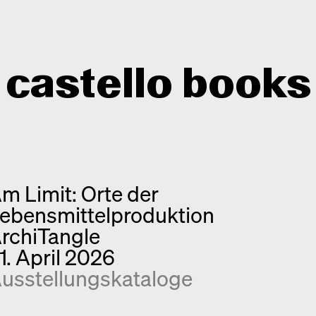
castello books
Shop
Kategorien
m Limit: Orte der
Info
Interview
ebensmittelproduktion
Kurznotizen
Newsletter
rchiTangle
Neuerscheinungen
Kontakt
1. April 2026
Monografien
usstellungs­kataloge
Entdeckungen
Fotografie