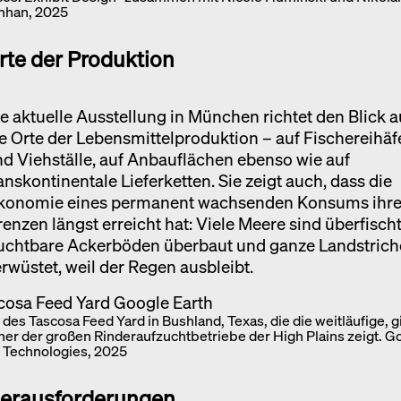
nhan, 2025
rte der Produktion
e aktuelle Ausstellung in München richtet den Blick a
e Orte der Lebensmittelproduktion – auf Fischereihäf
d Viehställe, auf Anbauflächen ebenso wie auf
anskontinentale Lieferketten. Sie zeigt auch, dass die
konomie eines permanent wachsenden Konsums ihr
enzen längst erreicht hat: Viele Meere sind überfischt
ruchtbare Ackerböden überbaut und ganze Landstrich
rwüstet, weil der Regen ausbleibt.
es Tascosa Feed Yard in Bushland, Texas, die die weitläufige, gi
er der großen Rinderaufzuchtbetriebe der High Plains zeigt. Go
 Technologies, 2025
erausforderungen