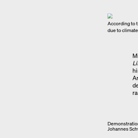
According to t
due to climat
Mi
Li
hi
Ar
d
ra
Demonstration
Johannes Sch