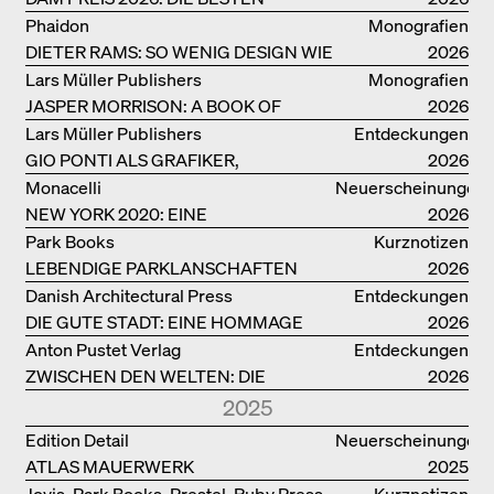
BAUTEN IN/AUS DEUTSCHLAND
Phaidon
Monografien
DIETER RAMS: SO WENIG DESIGN WIE
2026
MÖGLICH
Lars Müller Publishers
Monografien
JASPER MORRISON: A BOOK OF
2026
THINGS
Lars Müller Publishers
Entdeckungen
GIO PONTI ALS GRAFIKER,
2026
ARCHITEKT, DESIGNER….
Monacelli
Neuerscheinungen
NEW YORK 2020: EINE
2026
ENZYKLOPÄDIE DER ARCHITEKTUR
Park Books
Kurznotizen
LEBENDIGE PARKLANSCHAFTEN
2026
Danish Architectural Press
Entdeckungen
DIE GUTE STADT: EINE HOMMAGE
2026
DES MENSCHENFREUNDS JAN GEHL
Anton Pustet Verlag
Entdeckungen
ZWISCHEN DEN WELTEN: DIE
2026
POWER-ARCHITEKTIN ELIZABETH
2025
SCHEU CLOSE
Edition Detail
Neuerscheinungen
ATLAS MAUERWERK
2025
Jovis, Park Books, Prestel, Ruby Press,
Kurznotizen