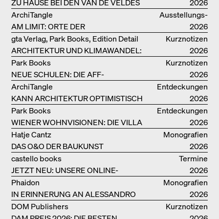
ZU HAUSE BEI DEN VAN DE VELDES
2026
ArchiTangle
Ausstellungs­
AM LIMIT: ORTE DER
kataloge
2026
LEBENSMITTELPRODUKTION
gta Verlag, Park Books, Edition Detail
Kurznotizen
ARCHITEKTUR UND KLIMAWANDEL:
2026
WEITERE BUCHEMPFEHLUNGEN
Park Books
Kurznotizen
NEUE SCHULEN: DIE AFF-
2026
MONOGRAFIE
ArchiTangle
Entdeckungen
KANN ARCHITEKTUR OPTIMISTISCH
2026
SEIN?
Park Books
Entdeckungen
WIENER WOHNVISIONEN: DIE VILLA
2026
REZEK
Hatje Cantz
Monografien
DAS O&O DER BAUKUNST
2026
castello books
Termine
JETZT NEU: UNSERE ONLINE-
2026
BUCHHANDLUNG
Phaidon
Monografien
IN ERINNERUNG AN ALESSANDRO
2026
MENDINI
DOM Publishers
Kurznotizen
DAM PREIS 2026: DIE BESTEN
2026