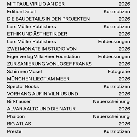
MIT PAUL VIRILIO AN DER
2026
ATLANTIKKÜSTE
Edition Detail
Kurznotizen
DIE BAUDETAILS IN DEN PROJEKTEN
2026
VON HERZOG & DE MEURON
Lars Müller Publishers
Kurznotizen
ETHIK UND ÄSTHETIK DER
2026
LANDSCHAFT: ROBERTO BURLE
Lars Müller Publishers
Entdeckungen
MARX
ZWEI MONATE IM STUDIO VON
2026
OSCAR NIEMEYER AN DER
Eigenverlag Villa Beer Foundation
Entdeckungen
COPACABANA
ZUR SANIERUNG VON JOSEF FRANKS
2026
VILLA BEER
Schirmer/Mosel
Fotografie
MÜNCHEN LIEGT AM MEER
2026
Spector Books
Kurznotizen
VORHANG AUF IN VILNIUS UND
2026
MINSK!
Birkhäuser
Neuerscheinungen
ALVAR AALTO UND DIE NATUR
2026
Phaidon
Neuerscheinungen
BIG ATLAS
2026
Prestel
Kurznotizen