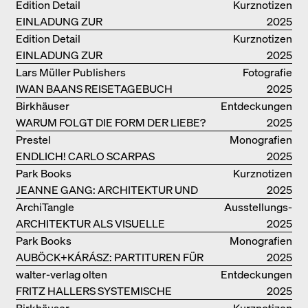
Edition Detail
Kurznotizen
EINLADUNG ZUR
2025
BUCHVORSTELLUNG
Edition Detail
Kurznotizen
EINLADUNG ZUR
2025
BUCHPRÄSENTATION IM
Lars Müller Publishers
Fotografie
BREGENZERWALD
IWAN BAANS REISETAGEBUCH
2025
Birkhäuser
Entdeckungen
WARUM FOLGT DIE FORM DER LIEBE?
2025
Prestel
Monografien
ENDLICH! CARLO SCARPAS
2025
GESAMTWERK
Park Books
Kurznotizen
JEANNE GANG: ARCHITEKTUR UND
2025
DIE KUNST DES PFROPFENS
ArchiTangle
Ausstellungs­
ARCHITEKTUR ALS VISUELLE
kataloge
2025
INVESTIGATION
Park Books
Monografien
AUBÖCK+KÁRÁSZ: PARTITUREN FÜR
2025
OFFENE RÄUME
walter-verlag olten
Entdeckungen
FRITZ HALLERS SYSTEMISCHE
2025
STADTUTOPIE
Birkhäuser
Kurznotizen