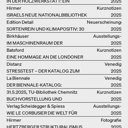
IN DER HOLZWERKSTATT: EIN
2025
HANDBUCH
Hirmer
Kurznotizen
ISRAELS NEUE NATIONALBIBLIOTHEK
2025
Edition Detail
Neuerscheinungen
SORTENREIN UND KLIMAPOSITIV: 30
2025
VORBILDLICHE
Birkhäuser
Ausstellungs­
HOLZKONSTRUKTIONEN
IM MASCHINENRAUM DER
kataloge
2025
ARCHITEKTUR
Batsford
Kurznotizen
EINE HOMMAGE AN DIE LONDONER
2025
SOUTH BANK
Distanz
Venedig
STRESSTEST – DER KATALOG ZUM
2025
DEUTSCHEN PAVILLON IN VENEDIG
La Biennale
Venedig
DER BIENNALE-KATALOG:
2025
INTELLIGENS. NATURAL. ARTIFICIAL.
31.5.2025, TU-Bibliothek Chemnitz
Kurznotizen
COLLECTIVE
BUCHVORSTELLUNG UND
2025
PODIUMSDISKUSSION FREI OTTO
Verlag Scheidegger & Spiess
Ausstellungs­
WIE LE CORBUSIER DIE WELT FÜR
kataloge
2025
SICH ORDNET
Hirmer
Fotografie
HERTZBERGER STRUKTURALISMUS
2025