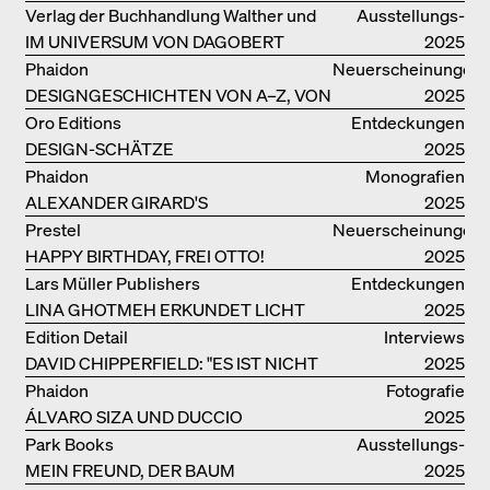
ARCHITEKTUR UND LEBENSRÄUME
Verlag der Buchhandlung Walther und
Ausstellungs­
IM UNIVERSUM VON DAGOBERT
Franz König
kataloge
2025
PECHE
Phaidon
Neuerscheinungen
DESIGNGESCHICHTEN VON A–Z, VON
2025
GAE AULENTI BIS ZU SORI YANAGI
Oro Editions
Entdeckungen
DESIGN-SCHÄTZE
2025
WIEDERENTDECKT: FINN JUHLS
Phaidon
Monografien
CHIEFTAIN CHAIR
ALEXANDER GIRARD'S
2025
OPTIMISTISCHE ENTWÜRFE
Prestel
Neuerscheinungen
HAPPY BIRTHDAY, FREI OTTO!
2025
Lars Müller Publishers
Entdeckungen
LINA GHOTMEH ERKUNDET LICHT
2025
UND DUNKELHEIT
Edition Detail
Interviews
DAVID CHIPPERFIELD: "ES IST NICHT
2025
SO LEICHT, BERLIN ZU MÖGEN"
Phaidon
Fotografie
ÁLVARO SIZA UND DUCCIO
2025
MALAGAMBA: SKIZZEN UND
Park Books
Ausstellungs­
FOTOGRAFIEN
MEIN FREUND, DER BAUM
kataloge
2025