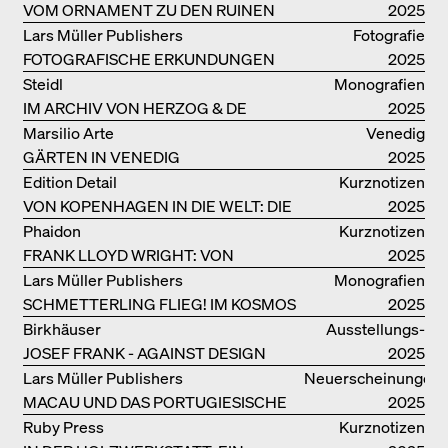
VOM ORNAMENT ZU DEN RUINEN
2025
DES ALLTAGS
Lars Müller Publishers
Fotografie
FOTOGRAFISCHE ERKUNDUNGEN
2025
VON DENISE SCOTT BROWN
Steidl
Monografien
IM ARCHIV VON HERZOG & DE
2025
MEURON
Marsilio Arte
Venedig
GÄRTEN IN VENEDIG
2025
Edition Detail
Kurznotizen
VON KOPENHAGEN IN DIE WELT: DIE
2025
BJARKE INGELS GROUP
Phaidon
Kurznotizen
FRANK LLOYD WRIGHT: VON
2025
FALLINGWATER BIS ZUM ROBBIE
Lars Müller Publishers
Monografien
HOUSE
SCHMETTERLING FLIEG! IM KOSMOS
2025
VON EOOS
Birkhäuser
Ausstellungs­
JOSEF FRANK - AGAINST DESIGN
kataloge
2025
Lars Müller Publishers
Neuerscheinungen
MACAU UND DAS PORTUGIESISCHE
2025
KOLONIALERBE IN CHINA
Ruby Press
Kurznotizen