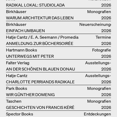
UNSERER DRITTEN BÜCHERSOIRÉE!
RADIKAL LOKAL: STUDIOLADA
2026
Birkhäuser
Monografien
WARUM ARCHITEKTUR DAS LEBEN
2026
VERBESSERN KANN: ANNA
Birkhäuser
Neuerscheinungen
HERINGER
EINFACH UMBAUEN
2026
Hatje Cantz / E. A. Seemann / Promedia
Termine
ANMELDUNG ZUR BÜCHERSOIRÉE
2026
AM 13. JULI
Hartmann Books
Fotografie
UNTERWEGS MIT PETER
2026
BIALOBRZESKI
Falter Verlag
Ausstellungs­
AN DER SCHÖNEN BLAUEN DONAU
kataloge
2026
Hatje Cantz
Ausstellungs­
CHARLOTTE PERRIANDS RADIKALE
kataloge
2026
IDEEN ZUM WOHNEN
Park Books
Monografien
WIR GÜNTHER DOMENIG
2026
Taschen
Monografien
GESCHICHTEN VON FRANCIS KÉRÉ
2026
Spector Books
Entdeckungen