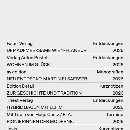
Falter Verlag
Entdeckungen
DER AUFMERKSAME WIEN-FLANEUR
2026
Verlag Anton Pustet
Entdeckungen
WOHNEN IM GLÜCK
2026
av edition
Monografien
NEU ENTDECKT: MARTIN ELSAESSER
2026
Edition Detail
Kurznotizen
ZUR GESCHICHTE UND TRADITION
2026
VON LEHMBAUTEN
Triest Verlag
Entdeckungen
HYBRID BAUEN MIT LEHM
2026
Mit Titeln von Hatje Cantz / E. A.
Termine
PIONIERINNEN DER MODERNE:
Seemann / Promedia
2026
DANKE FÜR DAS INTERESSE AN
Jovis
Kurznotizen