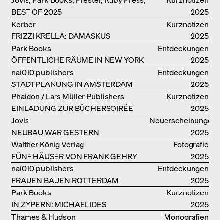
BEST OF 2025
Scheidegger Spiess, Steidl, Thames &
2025
Hudson, Walther König
Kerber
Kurznotizen
FRIZZI KRELLA: DAMASKUS
2025
Park Books
Entdeckungen
ÖFFENTLICHE RÄUME IN NEW YORK
2025
nai010 publishers
Entdeckungen
STADTPLANUNG IN AMSTERDAM
2025
Phaidon / Lars Müller Publishers
Kurznotizen
EINLADUNG ZUR BÜCHERSOIRÉE
2025
Jovis
Neuerscheinungen
NEUBAU WAR GESTERN
2025
Walther König Verlag
Fotografie
FÜNF HÄUSER VON FRANK GEHRY
2025
nai010 publishers
Entdeckungen
FRAUEN BAUEN ROTTERDAM
2025
Park Books
Kurznotizen
IN ZYPERN: MICHAELIDES
2025
RESIDENCE
Thames & Hudson
Monografien