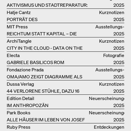
AKTIVISMUS UND STADTREPARATUR:
2025
ASSEMBLE
Hatje Cantz
Kurznotizen
PORTRÄT DES
2025
PRODUKTIONSGEBÄUDES THE PLUS
MIT Press
Ausstellungs­
DER BJARKE INGELS GROUP
REICHTUM STATT KAPITAL – DIE
kataloge
2025
ARCHITEKTUR VON ANUPAMA
ArchiTangle
Kurznotizen
KUNDOO
CITY IN THE CLOUD - DATA ON THE
2025
GROUND
Electa
Fotografie
GABRIELE BASILICOS ROM
2025
Fondazione Prada
Ausstellungs­
OMA/AMO ZEIGT DIAGRAMME ALS
kataloge
2025
NARRATIVE DER ERKENNTNIS
Dussa Verlag
Kurznotizen
44 VERLORENE STÜHLE, DAZU 16
2025
SOFAS UND BÄNKE
Edition Detail
Neuerscheinungen
IM ANTHROPOZÄN
2025
Park Books
Neuerscheinungen
ALLE HÄUSER IM LEBEN VON JOSEF
2025
FRANK
Ruby Press
Entdeckungen