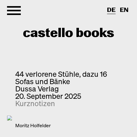
DE
EN
castello books
Shop
Kategorien
44 verlorene Stühle, dazu 16
Sofas und Bänke
Info
Interview
Dussa Verlag
20. September 2025
Kurznotizen
Newsletter
Kurznotizen
Neuerscheinungen
Kontakt
Monografien
Entdeckungen
Moritz Holfelder
Fotografie