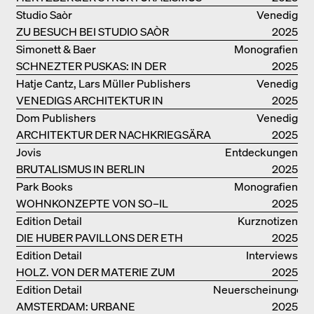
Studio Saòr
Venedig
ZU BESUCH BEI STUDIO SAÒR
2025
Simonett & Baer
Monografien
SCHNEZTER PUSKAS: IN DER
2025
DRITTEN GENERATION
Hatje Cantz, Lars Müller Publishers
Venedig
VENEDIGS ARCHITEKTUR IN
2025
ELEMENTEN UND DIE STADT ALS
Dom Publishers
Venedig
REALITÄT
ARCHITEKTUR DER NACHKRIEGSÄRA
2025
IN VENEDIG
Jovis
Entdeckungen
BRUTALISMUS IN BERLIN
2025
Park Books
Monografien
WOHNKONZEPTE VON SO–IL
2025
Edition Detail
Kurznotizen
DIE HUBER PAVILLONS DER ETH
2025
ZÜRICH – WIEDERVERWENDET!
Edition Detail
Interviews
HOLZ. VON DER MATERIE ZUM
2025
GEBAUTEN
Edition Detail
Neuerscheinungen
AMSTERDAM: URBANE
2025