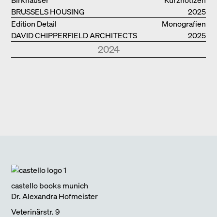
BRUSSELS HOUSING
2025
Edition Detail
Monografien
DAVID CHIPPERFIELD ARCHITECTS
2025
2024
Park Books
Kurznotizen
NEUE ARCHITEKTUR IN SÜDTIROL
2024
Edition Detail
Monografien
FOSTER + PARTNERS
2024
Edition DETAIL
Kurznotizen
BAUEN IM BESTAND. WOHNEN
2024
Park Books
Kurznotizen
ÜBER TOURISMUS
2024
Edition Detail
Kurznotizen
ARCHITEKTUR UND KLIMAWANDEL
2024
castello books munich
Dr. Alexandra Hofmeister
Veterinärstr. 9