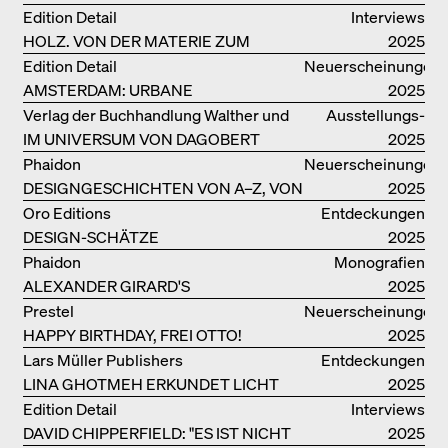
ZÜRICH – WIEDERVERWENDET!
Edition Detail
Interviews
HOLZ. VON DER MATERIE ZUM
2025
GEBAUTEN
Edition Detail
Neuerscheinungen
AMSTERDAM: URBANE
2025
ARCHITEKTUR UND LEBENSRÄUME
Verlag der Buchhandlung Walther und
Ausstellungs­
IM UNIVERSUM VON DAGOBERT
Franz König
kataloge
2025
PECHE
Phaidon
Neuerscheinungen
DESIGNGESCHICHTEN VON A–Z, VON
2025
GAE AULENTI BIS ZU SORI YANAGI
Oro Editions
Entdeckungen
DESIGN-SCHÄTZE
2025
WIEDERENTDECKT: FINN JUHLS
Phaidon
Monografien
CHIEFTAIN CHAIR
ALEXANDER GIRARD'S
2025
OPTIMISTISCHE ENTWÜRFE
Prestel
Neuerscheinungen
HAPPY BIRTHDAY, FREI OTTO!
2025
Lars Müller Publishers
Entdeckungen
LINA GHOTMEH ERKUNDET LICHT
2025
UND DUNKELHEIT
Edition Detail
Interviews
DAVID CHIPPERFIELD: "ES IST NICHT
2025