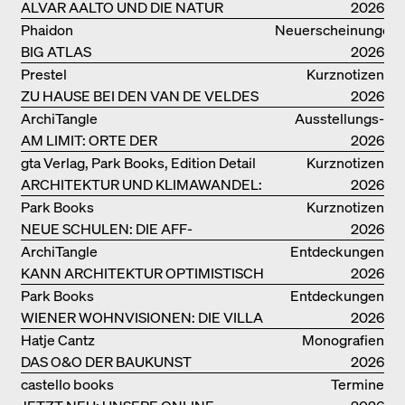
ALVAR AALTO UND DIE NATUR
2026
Phaidon
Neuerscheinungen
BIG ATLAS
2026
Prestel
Kurznotizen
ZU HAUSE BEI DEN VAN DE VELDES
2026
ArchiTangle
Ausstellungs­
AM LIMIT: ORTE DER
kataloge
2026
LEBENSMITTELPRODUKTION
gta Verlag, Park Books, Edition Detail
Kurznotizen
ARCHITEKTUR UND KLIMAWANDEL:
2026
WEITERE BUCHEMPFEHLUNGEN
Park Books
Kurznotizen
NEUE SCHULEN: DIE AFF-
2026
MONOGRAFIE
ArchiTangle
Entdeckungen
KANN ARCHITEKTUR OPTIMISTISCH
2026
SEIN?
Park Books
Entdeckungen
WIENER WOHNVISIONEN: DIE VILLA
2026
REZEK
Hatje Cantz
Monografien
DAS O&O DER BAUKUNST
2026
castello books
Termine