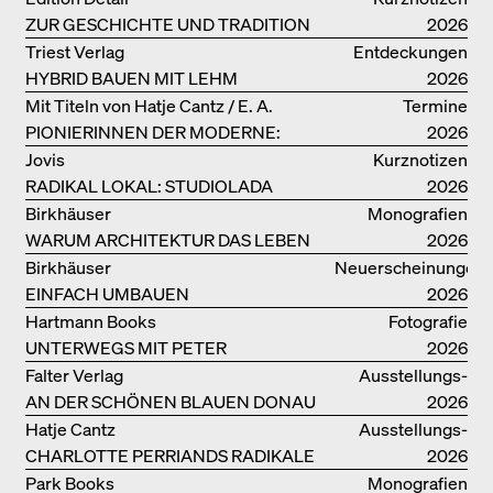
ZUR GESCHICHTE UND TRADITION
2026
VON LEHMBAUTEN
Triest Verlag
Entdeckungen
HYBRID BAUEN MIT LEHM
2026
Mit Titeln von Hatje Cantz / E. A.
Termine
PIONIERINNEN DER MODERNE:
Seemann / Promedia
2026
DANKE FÜR DAS INTERESSE AN
Jovis
Kurznotizen
UNSERER DRITTEN BÜCHERSOIRÉE!
RADIKAL LOKAL: STUDIOLADA
2026
Birkhäuser
Monografien
WARUM ARCHITEKTUR DAS LEBEN
2026
VERBESSERN KANN: ANNA
Birkhäuser
Neuerscheinungen
HERINGER
EINFACH UMBAUEN
2026
Hartmann Books
Fotografie
UNTERWEGS MIT PETER
2026
BIALOBRZESKI
Falter Verlag
Ausstellungs­
AN DER SCHÖNEN BLAUEN DONAU
kataloge
2026
Hatje Cantz
Ausstellungs­
CHARLOTTE PERRIANDS RADIKALE
kataloge
2026
IDEEN ZUM WOHNEN
Park Books
Monografien