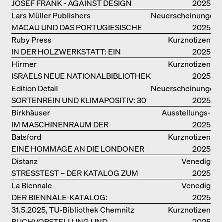
JOSEF FRANK - AGAINST DESIGN
kataloge
2025
Lars Müller Publishers
Neuerscheinungen
MACAU UND DAS PORTUGIESISCHE
2025
KOLONIALERBE IN CHINA
Ruby Press
Kurznotizen
IN DER HOLZWERKSTATT: EIN
2025
HANDBUCH
Hirmer
Kurznotizen
ISRAELS NEUE NATIONALBIBLIOTHEK
2025
Edition Detail
Neuerscheinungen
SORTENREIN UND KLIMAPOSITIV: 30
2025
VORBILDLICHE
Birkhäuser
Ausstellungs­
HOLZKONSTRUKTIONEN
IM MASCHINENRAUM DER
kataloge
2025
ARCHITEKTUR
Batsford
Kurznotizen
EINE HOMMAGE AN DIE LONDONER
2025
SOUTH BANK
Distanz
Venedig
STRESSTEST – DER KATALOG ZUM
2025
DEUTSCHEN PAVILLON IN VENEDIG
La Biennale
Venedig
DER BIENNALE-KATALOG:
2025
INTELLIGENS. NATURAL. ARTIFICIAL.
31.5.2025, TU-Bibliothek Chemnitz
Kurznotizen
COLLECTIVE
BUCHVORSTELLUNG UND
2025