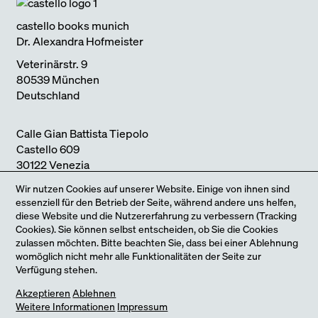
ARCHITEKTUR UND KLIMAWANDEL
2024
castello books munich
Dr. Alexandra Hofmeister
Veterinärstr. 9
80539 München
Deutschland
Calle Gian Battista Tiepolo
Castello 609
30122 Venezia
Italia
Wir nutzen Cookies auf unserer Website. Einige von ihnen sind
Für Nachrichten
essenziell für den Betrieb der Seite, während andere uns helfen,
diese Website und die Nutzererfahrung zu verbessern (Tracking
mail@castellobooks.com
Cookies). Sie können selbst entscheiden, ob Sie die Cookies
Schicke uns deine Buchidee oder Empfehlung
zulassen möchten. Bitte beachten Sie, dass bei einer Ablehnung
submissions@castellobooks.com
womöglich nicht mehr alle Funktionalitäten der Seite zur
Verfügung stehen.
Impressum
Jetzt neu: unser Online-Shop
Akzeptieren
Ablehnen
Datenschutz
Weitere Informationen
Impressum
castello books ist eine Bühne für Architekturbücher, für