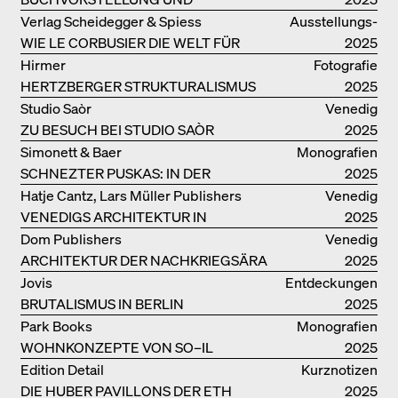
PODIUMSDISKUSSION FREI OTTO
Verlag Scheidegger & Spiess
Ausstellungs­
WIE LE CORBUSIER DIE WELT FÜR
kataloge
2025
SICH ORDNET
Hirmer
Fotografie
HERTZBERGER STRUKTURALISMUS
2025
Studio Saòr
Venedig
ZU BESUCH BEI STUDIO SAÒR
2025
Simonett & Baer
Monografien
SCHNEZTER PUSKAS: IN DER
2025
DRITTEN GENERATION
Hatje Cantz, Lars Müller Publishers
Venedig
VENEDIGS ARCHITEKTUR IN
2025
ELEMENTEN UND DIE STADT ALS
Dom Publishers
Venedig
REALITÄT
ARCHITEKTUR DER NACHKRIEGSÄRA
2025
IN VENEDIG
Jovis
Entdeckungen
BRUTALISMUS IN BERLIN
2025
Park Books
Monografien
WOHNKONZEPTE VON SO–IL
2025
Edition Detail
Kurznotizen
DIE HUBER PAVILLONS DER ETH
2025