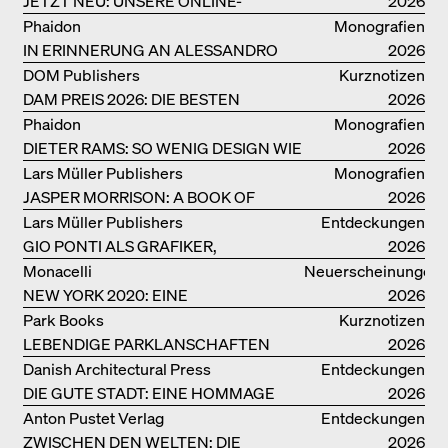
JETZT NEU: UNSERE ONLINE-
2026
BUCHHANDLUNG
Phaidon
Monografien
IN ERINNERUNG AN ALESSANDRO
2026
MENDINI
DOM Publishers
Kurznotizen
DAM PREIS 2026: DIE BESTEN
2026
BAUTEN IN/AUS DEUTSCHLAND
Phaidon
Monografien
DIETER RAMS: SO WENIG DESIGN WIE
2026
MÖGLICH
Lars Müller Publishers
Monografien
JASPER MORRISON: A BOOK OF
2026
THINGS
Lars Müller Publishers
Entdeckungen
GIO PONTI ALS GRAFIKER,
2026
ARCHITEKT, DESIGNER….
Monacelli
Neuerscheinungen
NEW YORK 2020: EINE
2026
ENZYKLOPÄDIE DER ARCHITEKTUR
Park Books
Kurznotizen
LEBENDIGE PARKLANSCHAFTEN
2026
Danish Architectural Press
Entdeckungen
DIE GUTE STADT: EINE HOMMAGE
2026
DES MENSCHENFREUNDS JAN GEHL
Anton Pustet Verlag
Entdeckungen
ZWISCHEN DEN WELTEN: DIE
2026