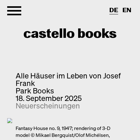
DE
EN
castello books
Shop
Kategorien
Alle Häuser im Leben von Josef
Frank
Info
Interview
Park Books
18. September 2025
Kurznotizen
Newsletter
Neuerscheinungen
Neuerscheinungen
Kontakt
Monografien
Entdeckungen
Fantasy House no. 9, 1947; rendering of 3-D
model © Mikael Bergquist/Olof Michélsen,
Fotografie