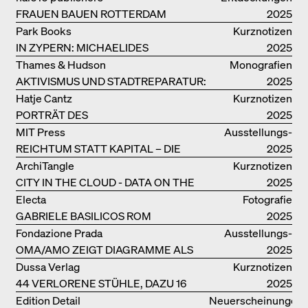
FRAUEN BAUEN ROTTERDAM
2025
Park Books
Kurznotizen
IN ZYPERN: MICHAELIDES
2025
RESIDENCE
Thames & Hudson
Monografien
AKTIVISMUS UND STADTREPARATUR:
2025
ASSEMBLE
Hatje Cantz
Kurznotizen
PORTRÄT DES
2025
PRODUKTIONSGEBÄUDES THE PLUS
MIT Press
Ausstellungs­
DER BJARKE INGELS GROUP
REICHTUM STATT KAPITAL – DIE
kataloge
2025
ARCHITEKTUR VON ANUPAMA
ArchiTangle
Kurznotizen
KUNDOO
CITY IN THE CLOUD - DATA ON THE
2025
GROUND
Electa
Fotografie
GABRIELE BASILICOS ROM
2025
Fondazione Prada
Ausstellungs­
OMA/AMO ZEIGT DIAGRAMME ALS
kataloge
2025
NARRATIVE DER ERKENNTNIS
Dussa Verlag
Kurznotizen
44 VERLORENE STÜHLE, DAZU 16
2025
SOFAS UND BÄNKE
Edition Detail
Neuerscheinungen