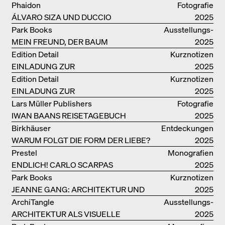
SO LEICHT, BERLIN ZU MÖGEN"
Phaidon
Fotografie
ÁLVARO SIZA UND DUCCIO
2025
MALAGAMBA: SKIZZEN UND
Park Books
Ausstellungs­
FOTOGRAFIEN
MEIN FREUND, DER BAUM
kataloge
2025
Edition Detail
Kurznotizen
EINLADUNG ZUR
2025
BUCHVORSTELLUNG
Edition Detail
Kurznotizen
EINLADUNG ZUR
2025
BUCHPRÄSENTATION IM
Lars Müller Publishers
Fotografie
BREGENZERWALD
IWAN BAANS REISETAGEBUCH
2025
Birkhäuser
Entdeckungen
WARUM FOLGT DIE FORM DER LIEBE?
2025
Prestel
Monografien
ENDLICH! CARLO SCARPAS
2025
GESAMTWERK
Park Books
Kurznotizen
JEANNE GANG: ARCHITEKTUR UND
2025
DIE KUNST DES PFROPFENS
ArchiTangle
Ausstellungs­
ARCHITEKTUR ALS VISUELLE
kataloge
2025