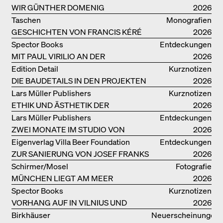
WIR GÜNTHER DOMENIG
2026
Taschen
Monografien
GESCHICHTEN VON FRANCIS KÉRÉ
2026
Spector Books
Entdeckungen
MIT PAUL VIRILIO AN DER
2026
ATLANTIKKÜSTE
Edition Detail
Kurznotizen
DIE BAUDETAILS IN DEN PROJEKTEN
2026
VON HERZOG & DE MEURON
Lars Müller Publishers
Kurznotizen
ETHIK UND ÄSTHETIK DER
2026
LANDSCHAFT: ROBERTO BURLE
Lars Müller Publishers
Entdeckungen
MARX
ZWEI MONATE IM STUDIO VON
2026
OSCAR NIEMEYER AN DER
Eigenverlag Villa Beer Foundation
Entdeckungen
COPACABANA
ZUR SANIERUNG VON JOSEF FRANKS
2026
VILLA BEER
Schirmer/Mosel
Fotografie
MÜNCHEN LIEGT AM MEER
2026
Spector Books
Kurznotizen
VORHANG AUF IN VILNIUS UND
2026
MINSK!
Birkhäuser
Neuerscheinungen