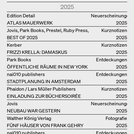
POWER-ARCHITEKTIN ELIZABETH
2025
SCHEU CLOSE
Edition Detail
Neuerscheinungen
ATLAS MAUERWERK
2025
Jovis, Park Books, Prestel, Ruby Press,
Kurznotizen
BEST OF 2025
Scheidegger Spiess, Steidl, Thames &
2025
Hudson, Walther König
Kerber
Kurznotizen
FRIZZI KRELLA: DAMASKUS
2025
Park Books
Entdeckungen
ÖFFENTLICHE RÄUME IN NEW YORK
2025
nai010 publishers
Entdeckungen
STADTPLANUNG IN AMSTERDAM
2025
Phaidon / Lars Müller Publishers
Kurznotizen
EINLADUNG ZUR BÜCHERSOIRÉE
2025
Jovis
Neuerscheinungen
NEUBAU WAR GESTERN
2025
Walther König Verlag
Fotografie
FÜNF HÄUSER VON FRANK GEHRY
2025
nai010 publishers
Entdeckungen