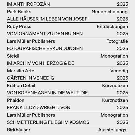
IM ANTHROPOZÄN
2025
Park Books
Neuerscheinungen
ALLE HÄUSER IM LEBEN VON JOSEF
2025
FRANK
Ruby Press
Entdeckungen
VOM ORNAMENT ZU DEN RUINEN
2025
DES ALLTAGS
Lars Müller Publishers
Fotografie
FOTOGRAFISCHE ERKUNDUNGEN
2025
VON DENISE SCOTT BROWN
Steidl
Monografien
IM ARCHIV VON HERZOG & DE
2025
MEURON
Marsilio Arte
Venedig
GÄRTEN IN VENEDIG
2025
Edition Detail
Kurznotizen
VON KOPENHAGEN IN DIE WELT: DIE
2025
BJARKE INGELS GROUP
Phaidon
Kurznotizen
FRANK LLOYD WRIGHT: VON
2025
FALLINGWATER BIS ZUM ROBBIE
Lars Müller Publishers
Monografien
HOUSE
SCHMETTERLING FLIEG! IM KOSMOS
2025
VON EOOS
Birkhäuser
Ausstellungs­