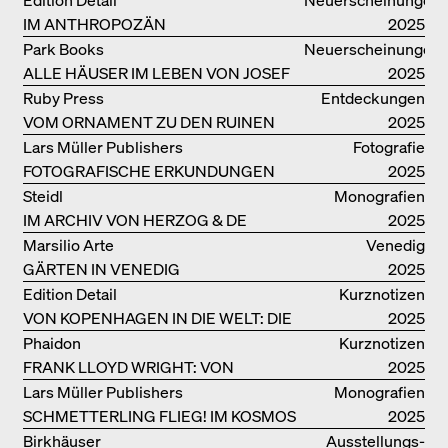
IM ANTHROPOZÄN
2025
Park Books
Neuerscheinungen
ALLE HÄUSER IM LEBEN VON JOSEF
2025
FRANK
Ruby Press
Entdeckungen
VOM ORNAMENT ZU DEN RUINEN
2025
DES ALLTAGS
Lars Müller Publishers
Fotografie
FOTOGRAFISCHE ERKUNDUNGEN
2025
VON DENISE SCOTT BROWN
Steidl
Monografien
IM ARCHIV VON HERZOG & DE
2025
MEURON
Marsilio Arte
Venedig
GÄRTEN IN VENEDIG
2025
Edition Detail
Kurznotizen
VON KOPENHAGEN IN DIE WELT: DIE
2025
BJARKE INGELS GROUP
Phaidon
Kurznotizen
FRANK LLOYD WRIGHT: VON
2025
FALLINGWATER BIS ZUM ROBBIE
Lars Müller Publishers
Monografien
HOUSE
SCHMETTERLING FLIEG! IM KOSMOS
2025
VON EOOS
Birkhäuser
Ausstellungs­