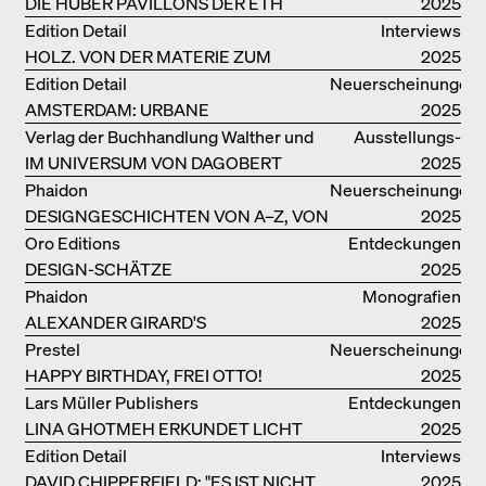
DIE HUBER PAVILLONS DER ETH
2025
ZÜRICH – WIEDERVERWENDET!
Edition Detail
Interviews
HOLZ. VON DER MATERIE ZUM
2025
GEBAUTEN
Edition Detail
Neuerscheinungen
AMSTERDAM: URBANE
2025
ARCHITEKTUR UND LEBENSRÄUME
Verlag der Buchhandlung Walther und
Ausstellungs­
IM UNIVERSUM VON DAGOBERT
Franz König
kataloge
2025
PECHE
Phaidon
Neuerscheinungen
DESIGNGESCHICHTEN VON A–Z, VON
2025
GAE AULENTI BIS ZU SORI YANAGI
Oro Editions
Entdeckungen
DESIGN-SCHÄTZE
2025
WIEDERENTDECKT: FINN JUHLS
Phaidon
Monografien
CHIEFTAIN CHAIR
ALEXANDER GIRARD'S
2025
OPTIMISTISCHE ENTWÜRFE
Prestel
Neuerscheinungen
HAPPY BIRTHDAY, FREI OTTO!
2025
Lars Müller Publishers
Entdeckungen
LINA GHOTMEH ERKUNDET LICHT
2025
UND DUNKELHEIT
Edition Detail
Interviews
DAVID CHIPPERFIELD: "ES IST NICHT
2025