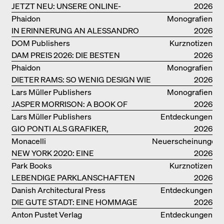
JETZT NEU: UNSERE ONLINE-
2026
BUCHHANDLUNG
Phaidon
Monografien
IN ERINNERUNG AN ALESSANDRO
2026
MENDINI
DOM Publishers
Kurznotizen
DAM PREIS 2026: DIE BESTEN
2026
BAUTEN IN/AUS DEUTSCHLAND
Phaidon
Monografien
DIETER RAMS: SO WENIG DESIGN WIE
2026
MÖGLICH
Lars Müller Publishers
Monografien
JASPER MORRISON: A BOOK OF
2026
THINGS
Lars Müller Publishers
Entdeckungen
GIO PONTI ALS GRAFIKER,
2026
ARCHITEKT, DESIGNER….
Monacelli
Neuerscheinungen
NEW YORK 2020: EINE
2026
ENZYKLOPÄDIE DER ARCHITEKTUR
Park Books
Kurznotizen
LEBENDIGE PARKLANSCHAFTEN
2026
Danish Architectural Press
Entdeckungen
DIE GUTE STADT: EINE HOMMAGE
2026
DES MENSCHENFREUNDS JAN GEHL
Anton Pustet Verlag
Entdeckungen