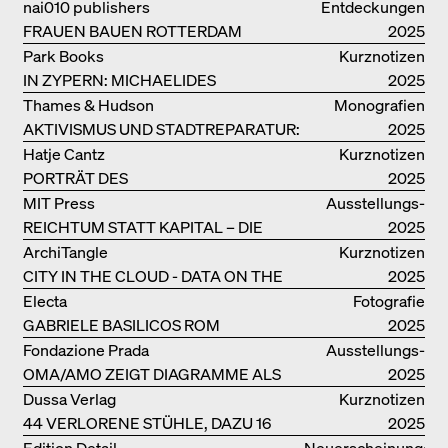
nai010 publishers
Entdeckungen
FRAUEN BAUEN ROTTERDAM
2025
Park Books
Kurznotizen
IN ZYPERN: MICHAELIDES
2025
RESIDENCE
Thames & Hudson
Monografien
AKTIVISMUS UND STADTREPARATUR:
2025
ASSEMBLE
Hatje Cantz
Kurznotizen
PORTRÄT DES
2025
PRODUKTIONSGEBÄUDES THE PLUS
MIT Press
Ausstellungs­
DER BJARKE INGELS GROUP
REICHTUM STATT KAPITAL – DIE
kataloge
2025
ARCHITEKTUR VON ANUPAMA
ArchiTangle
Kurznotizen
KUNDOO
CITY IN THE CLOUD - DATA ON THE
2025
GROUND
Electa
Fotografie
GABRIELE BASILICOS ROM
2025
Fondazione Prada
Ausstellungs­
OMA/AMO ZEIGT DIAGRAMME ALS
kataloge
2025
NARRATIVE DER ERKENNTNIS
Dussa Verlag
Kurznotizen
44 VERLORENE STÜHLE, DAZU 16
2025
SOFAS UND BÄNKE
Edition Detail
Neuerscheinungen