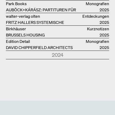
INVESTIGATION
Park Books
Monografien
AUBÖCK+KÁRÁSZ: PARTITUREN FÜR
2025
OFFENE RÄUME
walter-verlag olten
Entdeckungen
FRITZ HALLERS SYSTEMISCHE
2025
STADTUTOPIE
Birkhäuser
Kurznotizen
BRUSSELS HOUSING
2025
Edition Detail
Monografien
DAVID CHIPPERFIELD ARCHITECTS
2025
2024
Park Books
Kurznotizen
NEUE ARCHITEKTUR IN SÜDTIROL
2024
Edition Detail
Monografien
FOSTER + PARTNERS
2024
Edition DETAIL
Kurznotizen
BAUEN IM BESTAND. WOHNEN
2024
Park Books
Kurznotizen
ÜBER TOURISMUS
2024
Edition Detail
Kurznotizen