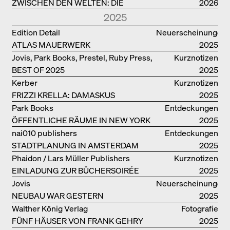
ZWISCHEN DEN WELTEN: DIE
2026
POWER-ARCHITEKTIN ELIZABETH
2025
SCHEU CLOSE
Edition Detail
Neuerscheinungen
ATLAS MAUERWERK
2025
Jovis, Park Books, Prestel, Ruby Press,
Kurznotizen
BEST OF 2025
Scheidegger Spiess, Steidl, Thames &
2025
Hudson, Walther König
Kerber
Kurznotizen
FRIZZI KRELLA: DAMASKUS
2025
Park Books
Entdeckungen
ÖFFENTLICHE RÄUME IN NEW YORK
2025
nai010 publishers
Entdeckungen
STADTPLANUNG IN AMSTERDAM
2025
Phaidon / Lars Müller Publishers
Kurznotizen
EINLADUNG ZUR BÜCHERSOIRÉE
2025
Jovis
Neuerscheinungen
NEUBAU WAR GESTERN
2025
Walther König Verlag
Fotografie
FÜNF HÄUSER VON FRANK GEHRY
2025