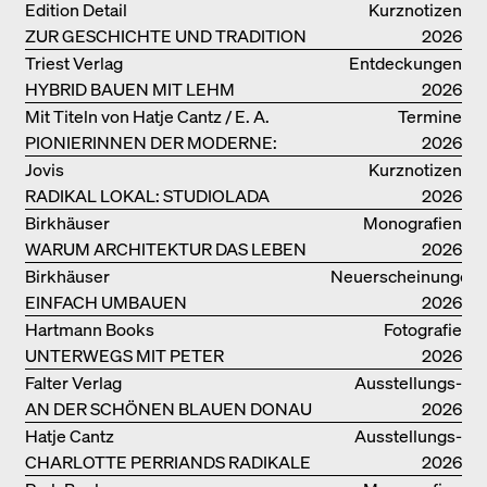
Edition Detail
Kurznotizen
ZUR GESCHICHTE UND TRADITION
2026
VON LEHMBAUTEN
Triest Verlag
Entdeckungen
HYBRID BAUEN MIT LEHM
2026
Mit Titeln von Hatje Cantz / E. A.
Termine
PIONIERINNEN DER MODERNE:
Seemann / Promedia
2026
DANKE FÜR DAS INTERESSE AN
Jovis
Kurznotizen
UNSERER DRITTEN BÜCHERSOIRÉE!
RADIKAL LOKAL: STUDIOLADA
2026
Birkhäuser
Monografien
WARUM ARCHITEKTUR DAS LEBEN
2026
VERBESSERN KANN: ANNA
Birkhäuser
Neuerscheinungen
HERINGER
EINFACH UMBAUEN
2026
Hartmann Books
Fotografie
UNTERWEGS MIT PETER
2026
BIALOBRZESKI
Falter Verlag
Ausstellungs­
AN DER SCHÖNEN BLAUEN DONAU
kataloge
2026
Hatje Cantz
Ausstellungs­
CHARLOTTE PERRIANDS RADIKALE
kataloge
2026