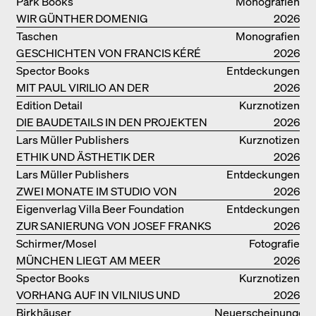
IDEEN ZUM WOHNEN
Park Books
Monografien
WIR GÜNTHER DOMENIG
2026
Taschen
Monografien
GESCHICHTEN VON FRANCIS KÉRÉ
2026
Spector Books
Entdeckungen
MIT PAUL VIRILIO AN DER
2026
ATLANTIKKÜSTE
Edition Detail
Kurznotizen
DIE BAUDETAILS IN DEN PROJEKTEN
2026
VON HERZOG & DE MEURON
Lars Müller Publishers
Kurznotizen
ETHIK UND ÄSTHETIK DER
2026
LANDSCHAFT: ROBERTO BURLE
Lars Müller Publishers
Entdeckungen
MARX
ZWEI MONATE IM STUDIO VON
2026
OSCAR NIEMEYER AN DER
Eigenverlag Villa Beer Foundation
Entdeckungen
COPACABANA
ZUR SANIERUNG VON JOSEF FRANKS
2026
VILLA BEER
Schirmer/Mosel
Fotografie
MÜNCHEN LIEGT AM MEER
2026
Spector Books
Kurznotizen
VORHANG AUF IN VILNIUS UND
2026
MINSK!
Birkhäuser
Neuerscheinungen