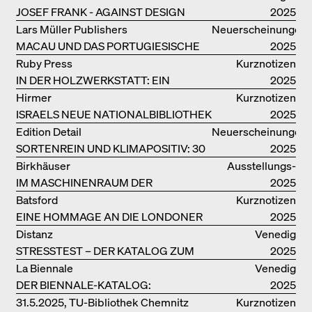
JOSEF FRANK - AGAINST DESIGN
kataloge
2025
Lars Müller Publishers
Neuerscheinungen
MACAU UND DAS PORTUGIESISCHE
2025
KOLONIALERBE IN CHINA
Ruby Press
Kurznotizen
IN DER HOLZWERKSTATT: EIN
2025
HANDBUCH
Hirmer
Kurznotizen
ISRAELS NEUE NATIONALBIBLIOTHEK
2025
Edition Detail
Neuerscheinungen
SORTENREIN UND KLIMAPOSITIV: 30
2025
VORBILDLICHE
Birkhäuser
Ausstellungs­
HOLZKONSTRUKTIONEN
IM MASCHINENRAUM DER
kataloge
2025
ARCHITEKTUR
Batsford
Kurznotizen
EINE HOMMAGE AN DIE LONDONER
2025
SOUTH BANK
Distanz
Venedig
STRESSTEST – DER KATALOG ZUM
2025
DEUTSCHEN PAVILLON IN VENEDIG
La Biennale
Venedig
DER BIENNALE-KATALOG:
2025
INTELLIGENS. NATURAL. ARTIFICIAL.
31.5.2025, TU-Bibliothek Chemnitz
Kurznotizen