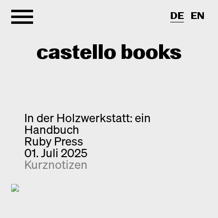
DE
EN
castello books
Shop
Kategorien
In der Holzwerkstatt: ein
Handbuch
Info
Interview
Ruby Press
01. Juli 2025
Kurznotizen
Newsletter
Kurznotizen
Neuerscheinungen
Kontakt
Monografien
Entdeckungen
Fotografie