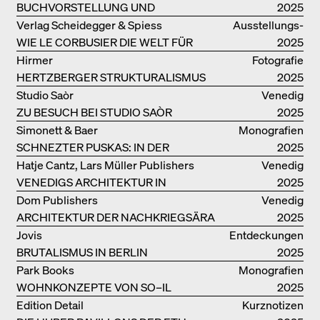
COLLECTIVE
BUCHVORSTELLUNG UND
2025
PODIUMSDISKUSSION FREI OTTO
Verlag Scheidegger & Spiess
Ausstellungs­
WIE LE CORBUSIER DIE WELT FÜR
kataloge
2025
SICH ORDNET
Hirmer
Fotografie
HERTZBERGER STRUKTURALISMUS
2025
Studio Saòr
Venedig
ZU BESUCH BEI STUDIO SAÒR
2025
Simonett & Baer
Monografien
SCHNEZTER PUSKAS: IN DER
2025
DRITTEN GENERATION
Hatje Cantz, Lars Müller Publishers
Venedig
VENEDIGS ARCHITEKTUR IN
2025
ELEMENTEN UND DIE STADT ALS
Dom Publishers
Venedig
REALITÄT
ARCHITEKTUR DER NACHKRIEGSÄRA
2025
IN VENEDIG
Jovis
Entdeckungen
BRUTALISMUS IN BERLIN
2025
Park Books
Monografien
WOHNKONZEPTE VON SO–IL
2025
Edition Detail
Kurznotizen