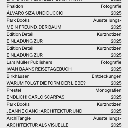
SO LEICHT, BERLIN ZU MÖGEN"
Phaidon
Fotografie
ÁLVARO SIZA UND DUCCIO
2025
MALAGAMBA: SKIZZEN UND
Park Books
Ausstellungs­
FOTOGRAFIEN
MEIN FREUND, DER BAUM
kataloge
2025
Edition Detail
Kurznotizen
EINLADUNG ZUR
2025
BUCHVORSTELLUNG
Edition Detail
Kurznotizen
EINLADUNG ZUR
2025
BUCHPRÄSENTATION IM
Lars Müller Publishers
Fotografie
BREGENZERWALD
IWAN BAANS REISETAGEBUCH
2025
Birkhäuser
Entdeckungen
WARUM FOLGT DIE FORM DER LIEBE?
2025
Prestel
Monografien
ENDLICH! CARLO SCARPAS
2025
GESAMTWERK
Park Books
Kurznotizen
JEANNE GANG: ARCHITEKTUR UND
2025
DIE KUNST DES PFROPFENS
ArchiTangle
Ausstellungs­
ARCHITEKTUR ALS VISUELLE
kataloge
2025