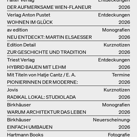
DER AUFMERKSAME WIEN-FLANEUR
2026
Verlag Anton Pustet
Entdeckungen
WOHNEN IM GLÜCK
2026
av edition
Monografien
NEU ENTDECKT: MARTIN ELSAESSER
2026
Edition Detail
Kurznotizen
ZUR GESCHICHTE UND TRADITION
2026
VON LEHMBAUTEN
Triest Verlag
Entdeckungen
HYBRID BAUEN MIT LEHM
2026
Mit Titeln von Hatje Cantz / E. A.
Termine
PIONIERINNEN DER MODERNE:
Seemann / Promedia
2026
DANKE FÜR DAS INTERESSE AN
Jovis
Kurznotizen
UNSERER DRITTEN BÜCHERSOIRÉE!
RADIKAL LOKAL: STUDIOLADA
2026
Birkhäuser
Monografien
WARUM ARCHITEKTUR DAS LEBEN
2026
VERBESSERN KANN: ANNA
Birkhäuser
Neuerscheinungen
HERINGER
EINFACH UMBAUEN
2026
Hartmann Books
Fotografie