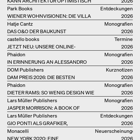
KANN ARCHITEKTUR OPTIMISTISCH
2026
SEIN?
Park Books
Entdeckungen
WIENER WOHNVISIONEN: DIE VILLA
2026
REZEK
Hatje Cantz
Monografien
DAS O&O DER BAUKUNST
2026
castello books
Termine
JETZT NEU: UNSERE ONLINE-
2026
BUCHHANDLUNG
Phaidon
Monografien
IN ERINNERUNG AN ALESSANDRO
2026
MENDINI
DOM Publishers
Kurznotizen
DAM PREIS 2026: DIE BESTEN
2026
BAUTEN IN/AUS DEUTSCHLAND
Phaidon
Monografien
DIETER RAMS: SO WENIG DESIGN WIE
2026
MÖGLICH
Lars Müller Publishers
Monografien
JASPER MORRISON: A BOOK OF
2026
THINGS
Lars Müller Publishers
Entdeckungen
GIO PONTI ALS GRAFIKER,
2026
ARCHITEKT, DESIGNER….
Monacelli
Neuerscheinungen
NEW YORK 2020: EINE
2026