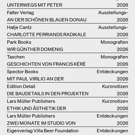
UNTERWEGS MIT PETER
2026
BIALOBRZESKI
Falter Verlag
Ausstellungs­
AN DER SCHÖNEN BLAUEN DONAU
kataloge
2026
Hatje Cantz
Ausstellungs­
CHARLOTTE PERRIANDS RADIKALE
kataloge
2026
IDEEN ZUM WOHNEN
Park Books
Monografien
WIR GÜNTHER DOMENIG
2026
Taschen
Monografien
GESCHICHTEN VON FRANCIS KÉRÉ
2026
Spector Books
Entdeckungen
MIT PAUL VIRILIO AN DER
2026
ATLANTIKKÜSTE
Edition Detail
Kurznotizen
DIE BAUDETAILS IN DEN PROJEKTEN
2026
VON HERZOG & DE MEURON
Lars Müller Publishers
Kurznotizen
ETHIK UND ÄSTHETIK DER
2026
LANDSCHAFT: ROBERTO BURLE
Lars Müller Publishers
Entdeckungen
MARX
ZWEI MONATE IM STUDIO VON
2026
OSCAR NIEMEYER AN DER
Eigenverlag Villa Beer Foundation
Entdeckungen