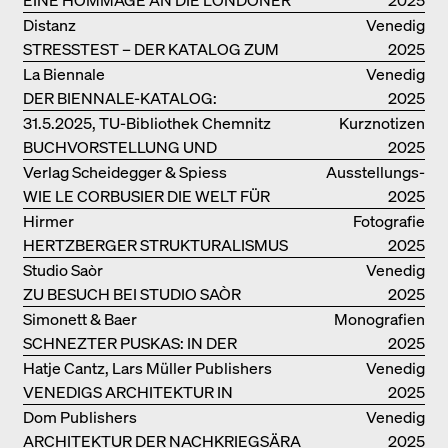
SOUTH BANK
Distanz
Venedig
STRESSTEST – DER KATALOG ZUM
2025
DEUTSCHEN PAVILLON IN VENEDIG
La Biennale
Venedig
DER BIENNALE-KATALOG:
2025
INTELLIGENS. NATURAL. ARTIFICIAL.
31.5.2025, TU-Bibliothek Chemnitz
Kurznotizen
COLLECTIVE
BUCHVORSTELLUNG UND
2025
PODIUMSDISKUSSION FREI OTTO
Verlag Scheidegger & Spiess
Ausstellungs­
WIE LE CORBUSIER DIE WELT FÜR
kataloge
2025
SICH ORDNET
Hirmer
Fotografie
HERTZBERGER STRUKTURALISMUS
2025
Studio Saòr
Venedig
ZU BESUCH BEI STUDIO SAÒR
2025
Simonett & Baer
Monografien
SCHNEZTER PUSKAS: IN DER
2025
DRITTEN GENERATION
Hatje Cantz, Lars Müller Publishers
Venedig
VENEDIGS ARCHITEKTUR IN
2025
ELEMENTEN UND DIE STADT ALS
Dom Publishers
Venedig
REALITÄT
ARCHITEKTUR DER NACHKRIEGSÄRA
2025