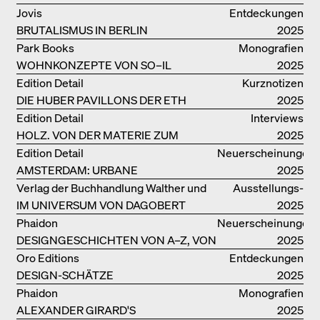
IN VENEDIG
Jovis
Entdeckungen
BRUTALISMUS IN BERLIN
2025
Park Books
Monografien
WOHNKONZEPTE VON SO–IL
2025
Edition Detail
Kurznotizen
DIE HUBER PAVILLONS DER ETH
2025
ZÜRICH – WIEDERVERWENDET!
Edition Detail
Interviews
HOLZ. VON DER MATERIE ZUM
2025
GEBAUTEN
Edition Detail
Neuerscheinungen
AMSTERDAM: URBANE
2025
ARCHITEKTUR UND LEBENSRÄUME
Verlag der Buchhandlung Walther und
Ausstellungs­
IM UNIVERSUM VON DAGOBERT
Franz König
kataloge
2025
PECHE
Phaidon
Neuerscheinungen
DESIGNGESCHICHTEN VON A–Z, VON
2025
GAE AULENTI BIS ZU SORI YANAGI
Oro Editions
Entdeckungen
DESIGN-SCHÄTZE
2025
WIEDERENTDECKT: FINN JUHLS
Phaidon
Monografien
CHIEFTAIN CHAIR
ALEXANDER GIRARD'S
2025