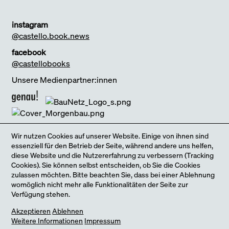
instagram
@castello.book.news
facebook
@castellobooks
Unsere Medienpartner:innen
Wir nutzen Cookies auf unserer Website. Einige von ihnen sind
Melde dich für unseren Newsletter an
essenziell für den Betrieb der Seite, während andere uns helfen,
diese Website und die Nutzererfahrung zu verbessern (Tracking
Cookies). Sie können selbst entscheiden, ob Sie die Cookies
zulassen möchten. Bitte beachten Sie, dass bei einer Ablehnung
womöglich nicht mehr alle Funktionalitäten der Seite zur
Verfügung stehen.
Jetzt neu: unser Online-Shop
Ja, ich möchte den Newsletter bestellen und bin damit einverstanden,
Akzeptieren
Ablehnen
dass meine Daten entsprechend der
Datenschutzerklärung
von castello
Weitere Informationen
Impressum
books verarbeitet werden.