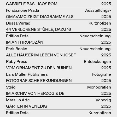
GABRIELE BASILICOS ROM
2025
Fondazione Prada
Ausstellungs­
OMA/AMO ZEIGT DIAGRAMME ALS
kataloge
2025
NARRATIVE DER ERKENNTNIS
Dussa Verlag
Kurznotizen
44 VERLORENE STÜHLE, DAZU 16
2025
SOFAS UND BÄNKE
Edition Detail
Neuerscheinungen
IM ANTHROPOZÄN
2025
Park Books
Neuerscheinungen
ALLE HÄUSER IM LEBEN VON JOSEF
2025
FRANK
Ruby Press
Entdeckungen
VOM ORNAMENT ZU DEN RUINEN
2025
DES ALLTAGS
Lars Müller Publishers
Fotografie
FOTOGRAFISCHE ERKUNDUNGEN
2025
VON DENISE SCOTT BROWN
Steidl
Monografien
IM ARCHIV VON HERZOG & DE
2025
MEURON
Marsilio Arte
Venedig
GÄRTEN IN VENEDIG
2025
Edition Detail
Kurznotizen