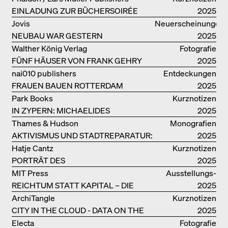
EINLADUNG ZUR BÜCHERSOIRÉE
2025
Jovis
Neuerscheinungen
NEUBAU WAR GESTERN
2025
Walther König Verlag
Fotografie
FÜNF HÄUSER VON FRANK GEHRY
2025
nai010 publishers
Entdeckungen
FRAUEN BAUEN ROTTERDAM
2025
Park Books
Kurznotizen
IN ZYPERN: MICHAELIDES
2025
RESIDENCE
Thames & Hudson
Monografien
AKTIVISMUS UND STADTREPARATUR:
2025
ASSEMBLE
Hatje Cantz
Kurznotizen
PORTRÄT DES
2025
PRODUKTIONSGEBÄUDES THE PLUS
MIT Press
Ausstellungs­
DER BJARKE INGELS GROUP
REICHTUM STATT KAPITAL – DIE
kataloge
2025
ARCHITEKTUR VON ANUPAMA
ArchiTangle
Kurznotizen
KUNDOO
CITY IN THE CLOUD - DATA ON THE
2025
GROUND
Electa
Fotografie