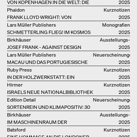
VON KOPENHAGEN IN DIE WELT: DIE
2025
BJARKE INGELS GROUP
Phaidon
Kurznotizen
FRANK LLOYD WRIGHT: VON
2025
FALLINGWATER BIS ZUM ROBBIE
Lars Müller Publishers
Monografien
HOUSE
SCHMETTERLING FLIEG! IM KOSMOS
2025
VON EOOS
Birkhäuser
Ausstellungs­
JOSEF FRANK - AGAINST DESIGN
kataloge
2025
Lars Müller Publishers
Neuerscheinungen
MACAU UND DAS PORTUGIESISCHE
2025
KOLONIALERBE IN CHINA
Ruby Press
Kurznotizen
IN DER HOLZWERKSTATT: EIN
2025
HANDBUCH
Hirmer
Kurznotizen
ISRAELS NEUE NATIONALBIBLIOTHEK
2025
Edition Detail
Neuerscheinungen
SORTENREIN UND KLIMAPOSITIV: 30
2025
VORBILDLICHE
Birkhäuser
Ausstellungs­
HOLZKONSTRUKTIONEN
IM MASCHINENRAUM DER
kataloge
2025
ARCHITEKTUR
Batsford
Kurznotizen
EINE HOMMAGE AN DIE LONDONER
2025