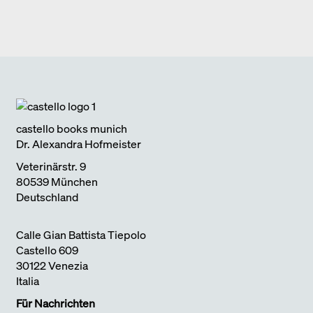
FOSTER + PARTNERS
2024
Edition DETAIL
Kurznotizen
BAUEN IM BESTAND. WOHNEN
2024
Park Books
Kurznotizen
ÜBER TOURISMUS
2024
Edition Detail
Kurznotizen
ARCHITEKTUR UND KLIMAWANDEL
2024
castello books munich
Dr. Alexandra Hofmeister
Veterinärstr. 9
80539 München
Deutschland
Calle Gian Battista Tiepolo
Castello 609
30122 Venezia
Italia
Für Nachrichten