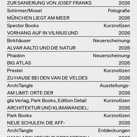
COPACABANA
ZUR SANIERUNG VON JOSEF FRANKS
2026
VILLA BEER
Schirmer/Mosel
Fotografie
MÜNCHEN LIEGT AM MEER
2026
Spector Books
Kurznotizen
VORHANG AUF IN VILNIUS UND
2026
MINSK!
Birkhäuser
Neuerscheinungen
ALVAR AALTO UND DIE NATUR
2026
Phaidon
Neuerscheinungen
BIG ATLAS
2026
Prestel
Kurznotizen
ZU HAUSE BEI DEN VAN DE VELDES
2026
ArchiTangle
Ausstellungs­
AM LIMIT: ORTE DER
kataloge
2026
LEBENSMITTELPRODUKTION
gta Verlag, Park Books, Edition Detail
Kurznotizen
ARCHITEKTUR UND KLIMAWANDEL:
2026
WEITERE BUCHEMPFEHLUNGEN
Park Books
Kurznotizen
NEUE SCHULEN: DIE AFF-
2026
MONOGRAFIE
ArchiTangle
Entdeckungen