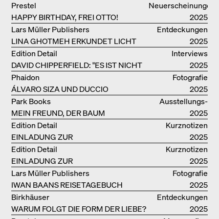
OPTIMISTISCHE ENTWÜRFE
Prestel
Neuerscheinungen
HAPPY BIRTHDAY, FREI OTTO!
2025
Lars Müller Publishers
Entdeckungen
LINA GHOTMEH ERKUNDET LICHT
2025
UND DUNKELHEIT
Edition Detail
Interviews
DAVID CHIPPERFIELD: "ES IST NICHT
2025
SO LEICHT, BERLIN ZU MÖGEN"
Phaidon
Fotografie
ÁLVARO SIZA UND DUCCIO
2025
MALAGAMBA: SKIZZEN UND
Park Books
Ausstellungs­
FOTOGRAFIEN
MEIN FREUND, DER BAUM
kataloge
2025
Edition Detail
Kurznotizen
EINLADUNG ZUR
2025
BUCHVORSTELLUNG
Edition Detail
Kurznotizen
EINLADUNG ZUR
2025
BUCHPRÄSENTATION IM
Lars Müller Publishers
Fotografie
BREGENZERWALD
IWAN BAANS REISETAGEBUCH
2025
Birkhäuser
Entdeckungen
WARUM FOLGT DIE FORM DER LIEBE?
2025