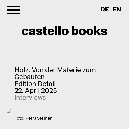
DE
EN
castello books
Shop
Kategorien
Holz. Von der Materie zum
Gebauten
Info
Interview
Edition Detail
22. April 2025
Kurznotizen
Newsletter
Interviews
Neuerscheinungen
Kontakt
Monografien
Entdeckungen
Foto: Petra Steiner
Fotografie