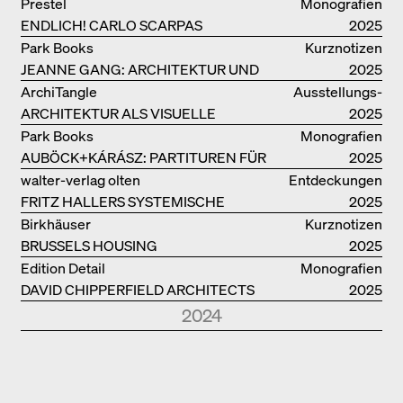
Prestel
Monografien
ENDLICH! CARLO SCARPAS
2025
GESAMTWERK
Park Books
Kurznotizen
JEANNE GANG: ARCHITEKTUR UND
2025
DIE KUNST DES PFROPFENS
ArchiTangle
Ausstellungs­
ARCHITEKTUR ALS VISUELLE
kataloge
2025
INVESTIGATION
Park Books
Monografien
AUBÖCK+KÁRÁSZ: PARTITUREN FÜR
2025
OFFENE RÄUME
walter-verlag olten
Entdeckungen
FRITZ HALLERS SYSTEMISCHE
2025
STADTUTOPIE
Birkhäuser
Kurznotizen
BRUSSELS HOUSING
2025
Edition Detail
Monografien
DAVID CHIPPERFIELD ARCHITECTS
2025
2024
Park Books
Kurznotizen
NEUE ARCHITEKTUR IN SÜDTIROL
2024
Edition Detail
Monografien