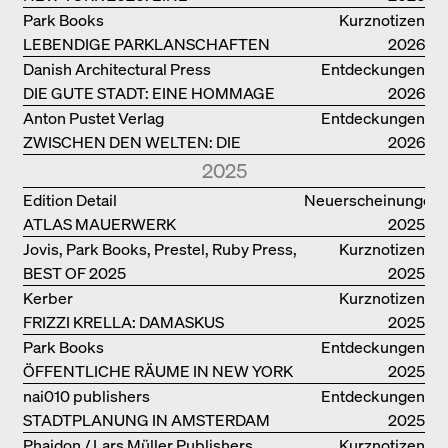
ENZYKLOPÄDIE DER ARCHITEKTUR
Park Books
Kurznotizen
LEBENDIGE PARKLANSCHAFTEN
2026
Danish Architectural Press
Entdeckungen
DIE GUTE STADT: EINE HOMMAGE
2026
DES MENSCHENFREUNDS JAN GEHL
Anton Pustet Verlag
Entdeckungen
ZWISCHEN DEN WELTEN: DIE
2026
POWER-ARCHITEKTIN ELIZABETH
2025
SCHEU CLOSE
Edition Detail
Neuerscheinungen
ATLAS MAUERWERK
2025
Jovis, Park Books, Prestel, Ruby Press,
Kurznotizen
BEST OF 2025
Scheidegger Spiess, Steidl, Thames &
2025
Hudson, Walther König
Kerber
Kurznotizen
FRIZZI KRELLA: DAMASKUS
2025
Park Books
Entdeckungen
ÖFFENTLICHE RÄUME IN NEW YORK
2025
nai010 publishers
Entdeckungen
STADTPLANUNG IN AMSTERDAM
2025
Phaidon / Lars Müller Publishers
Kurznotizen