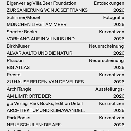
OSCAR NIEMEYER AN DER
Eigenverlag Villa Beer Foundation
Entdeckungen
COPACABANA
ZUR SANIERUNG VON JOSEF FRANKS
2026
VILLA BEER
Schirmer/Mosel
Fotografie
MÜNCHEN LIEGT AM MEER
2026
Spector Books
Kurznotizen
VORHANG AUF IN VILNIUS UND
2026
MINSK!
Birkhäuser
Neuerscheinungen
ALVAR AALTO UND DIE NATUR
2026
Phaidon
Neuerscheinungen
BIG ATLAS
2026
Prestel
Kurznotizen
ZU HAUSE BEI DEN VAN DE VELDES
2026
ArchiTangle
Ausstellungs­
AM LIMIT: ORTE DER
kataloge
2026
LEBENSMITTELPRODUKTION
gta Verlag, Park Books, Edition Detail
Kurznotizen
ARCHITEKTUR UND KLIMAWANDEL:
2026
WEITERE BUCHEMPFEHLUNGEN
Park Books
Kurznotizen
NEUE SCHULEN: DIE AFF-
2026