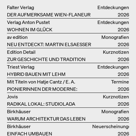
Falter Verlag
Entdeckungen
DER AUFMERKSAME WIEN-FLANEUR
2026
Verlag Anton Pustet
Entdeckungen
WOHNEN IM GLÜCK
2026
av edition
Monografien
NEU ENTDECKT: MARTIN ELSAESSER
2026
Edition Detail
Kurznotizen
ZUR GESCHICHTE UND TRADITION
2026
VON LEHMBAUTEN
Triest Verlag
Entdeckungen
HYBRID BAUEN MIT LEHM
2026
Mit Titeln von Hatje Cantz / E. A.
Termine
PIONIERINNEN DER MODERNE:
Seemann / Promedia
2026
DANKE FÜR DAS INTERESSE AN
Jovis
Kurznotizen
UNSERER DRITTEN BÜCHERSOIRÉE!
RADIKAL LOKAL: STUDIOLADA
2026
Birkhäuser
Monografien
WARUM ARCHITEKTUR DAS LEBEN
2026
VERBESSERN KANN: ANNA
Birkhäuser
Neuerscheinungen
HERINGER
EINFACH UMBAUEN
2026