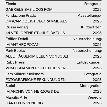
GROUND
Electa
Fotografie
GABRIELE BASILICOS ROM
2025
Fondazione Prada
Ausstellungs­
OMA/AMO ZEIGT DIAGRAMME ALS
kataloge
2025
NARRATIVE DER ERKENNTNIS
Dussa Verlag
Kurznotizen
44 VERLORENE STÜHLE, DAZU 16
2025
SOFAS UND BÄNKE
Edition Detail
Neuerscheinungen
IM ANTHROPOZÄN
2025
Park Books
Neuerscheinungen
ALLE HÄUSER IM LEBEN VON JOSEF
2025
FRANK
Ruby Press
Entdeckungen
VOM ORNAMENT ZU DEN RUINEN
2025
DES ALLTAGS
Lars Müller Publishers
Fotografie
FOTOGRAFISCHE ERKUNDUNGEN
2025
VON DENISE SCOTT BROWN
Steidl
Monografien
IM ARCHIV VON HERZOG & DE
2025
MEURON
Marsilio Arte
Venedig
GÄRTEN IN VENEDIG
2025