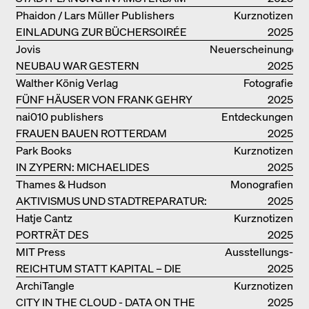
Phaidon / Lars Müller Publishers
Kurznotizen
EINLADUNG ZUR BÜCHERSOIRÉE
2025
Jovis
Neuerscheinungen
NEUBAU WAR GESTERN
2025
Walther König Verlag
Fotografie
FÜNF HÄUSER VON FRANK GEHRY
2025
nai010 publishers
Entdeckungen
FRAUEN BAUEN ROTTERDAM
2025
Park Books
Kurznotizen
IN ZYPERN: MICHAELIDES
2025
RESIDENCE
Thames & Hudson
Monografien
AKTIVISMUS UND STADTREPARATUR:
2025
ASSEMBLE
Hatje Cantz
Kurznotizen
PORTRÄT DES
2025
PRODUKTIONSGEBÄUDES THE PLUS
MIT Press
Ausstellungs­
DER BJARKE INGELS GROUP
REICHTUM STATT KAPITAL – DIE
kataloge
2025
ARCHITEKTUR VON ANUPAMA
ArchiTangle
Kurznotizen
KUNDOO
CITY IN THE CLOUD - DATA ON THE
2025