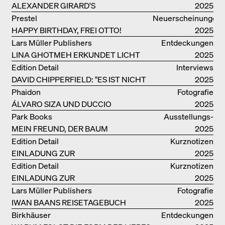
CHIEFTAIN CHAIR
ALEXANDER GIRARD'S
2025
OPTIMISTISCHE ENTWÜRFE
Prestel
Neuerscheinungen
HAPPY BIRTHDAY, FREI OTTO!
2025
Lars Müller Publishers
Entdeckungen
LINA GHOTMEH ERKUNDET LICHT
2025
UND DUNKELHEIT
Edition Detail
Interviews
DAVID CHIPPERFIELD: "ES IST NICHT
2025
SO LEICHT, BERLIN ZU MÖGEN"
Phaidon
Fotografie
ÁLVARO SIZA UND DUCCIO
2025
MALAGAMBA: SKIZZEN UND
Park Books
Ausstellungs­
FOTOGRAFIEN
MEIN FREUND, DER BAUM
kataloge
2025
Edition Detail
Kurznotizen
EINLADUNG ZUR
2025
BUCHVORSTELLUNG
Edition Detail
Kurznotizen
EINLADUNG ZUR
2025
BUCHPRÄSENTATION IM
Lars Müller Publishers
Fotografie
BREGENZERWALD
IWAN BAANS REISETAGEBUCH
2025
Birkhäuser
Entdeckungen