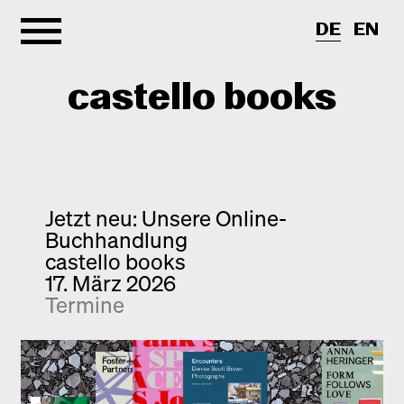
DE
EN
castello books
Shop
Kategorien
Jetzt neu: Unsere Online-
Buchhandlung
Info
Interview
castello books
17. März 2026
Kurznotizen
Newsletter
Termine
Neuerscheinungen
Kontakt
Monografien
Entdeckungen
Fotografie