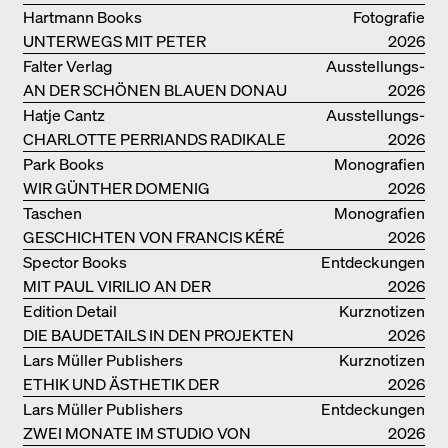
Hartmann Books
Fotografie
UNTERWEGS MIT PETER
2026
BIALOBRZESKI
Falter Verlag
Ausstellungs­
AN DER SCHÖNEN BLAUEN DONAU
kataloge
2026
Hatje Cantz
Ausstellungs­
CHARLOTTE PERRIANDS RADIKALE
kataloge
2026
IDEEN ZUM WOHNEN
Park Books
Monografien
WIR GÜNTHER DOMENIG
2026
Taschen
Monografien
GESCHICHTEN VON FRANCIS KÉRÉ
2026
Spector Books
Entdeckungen
MIT PAUL VIRILIO AN DER
2026
ATLANTIKKÜSTE
Edition Detail
Kurznotizen
DIE BAUDETAILS IN DEN PROJEKTEN
2026
VON HERZOG & DE MEURON
Lars Müller Publishers
Kurznotizen
ETHIK UND ÄSTHETIK DER
2026
LANDSCHAFT: ROBERTO BURLE
Lars Müller Publishers
Entdeckungen
MARX
ZWEI MONATE IM STUDIO VON
2026