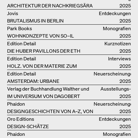
REALITÄT
ARCHITEKTUR DER NACHKRIEGSÄRA
2025
IN VENEDIG
Jovis
Entdeckungen
BRUTALISMUS IN BERLIN
2025
Park Books
Monografien
WOHNKONZEPTE VON SO–IL
2025
Edition Detail
Kurznotizen
DIE HUBER PAVILLONS DER ETH
2025
ZÜRICH – WIEDERVERWENDET!
Edition Detail
Interviews
HOLZ. VON DER MATERIE ZUM
2025
GEBAUTEN
Edition Detail
Neuerscheinungen
AMSTERDAM: URBANE
2025
ARCHITEKTUR UND LEBENSRÄUME
Verlag der Buchhandlung Walther und
Ausstellungs­
IM UNIVERSUM VON DAGOBERT
Franz König
kataloge
2025
PECHE
Phaidon
Neuerscheinungen
DESIGNGESCHICHTEN VON A–Z, VON
2025
GAE AULENTI BIS ZU SORI YANAGI
Oro Editions
Entdeckungen
DESIGN-SCHÄTZE
2025
WIEDERENTDECKT: FINN JUHLS
Phaidon
Monografien