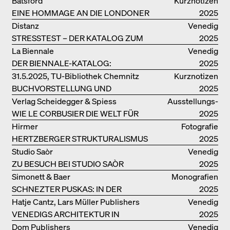
ARCHITEKTUR
Batsford
Kurznotizen
EINE HOMMAGE AN DIE LONDONER
2025
SOUTH BANK
Distanz
Venedig
STRESSTEST – DER KATALOG ZUM
2025
DEUTSCHEN PAVILLON IN VENEDIG
La Biennale
Venedig
DER BIENNALE-KATALOG:
2025
INTELLIGENS. NATURAL. ARTIFICIAL.
31.5.2025, TU-Bibliothek Chemnitz
Kurznotizen
COLLECTIVE
BUCHVORSTELLUNG UND
2025
PODIUMSDISKUSSION FREI OTTO
Verlag Scheidegger & Spiess
Ausstellungs­
WIE LE CORBUSIER DIE WELT FÜR
kataloge
2025
SICH ORDNET
Hirmer
Fotografie
HERTZBERGER STRUKTURALISMUS
2025
Studio Saòr
Venedig
ZU BESUCH BEI STUDIO SAÒR
2025
Simonett & Baer
Monografien
SCHNEZTER PUSKAS: IN DER
2025
DRITTEN GENERATION
Hatje Cantz, Lars Müller Publishers
Venedig
VENEDIGS ARCHITEKTUR IN
2025
ELEMENTEN UND DIE STADT ALS
Dom Publishers
Venedig