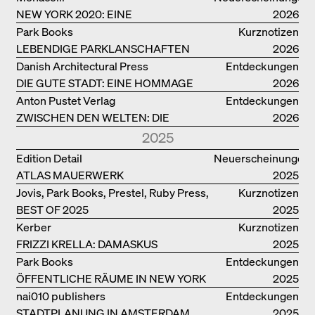
NEW YORK 2020: EINE
2026
ENZYKLOPÄDIE DER ARCHITEKTUR
Park Books
Kurznotizen
LEBENDIGE PARKLANSCHAFTEN
2026
Danish Architectural Press
Entdeckungen
DIE GUTE STADT: EINE HOMMAGE
2026
DES MENSCHENFREUNDS JAN GEHL
Anton Pustet Verlag
Entdeckungen
ZWISCHEN DEN WELTEN: DIE
2026
POWER-ARCHITEKTIN ELIZABETH
2025
SCHEU CLOSE
Edition Detail
Neuerscheinungen
ATLAS MAUERWERK
2025
Jovis, Park Books, Prestel, Ruby Press,
Kurznotizen
BEST OF 2025
Scheidegger Spiess, Steidl, Thames &
2025
Hudson, Walther König
Kerber
Kurznotizen
FRIZZI KRELLA: DAMASKUS
2025
Park Books
Entdeckungen
ÖFFENTLICHE RÄUME IN NEW YORK
2025
nai010 publishers
Entdeckungen
STADTPLANUNG IN AMSTERDAM
2025