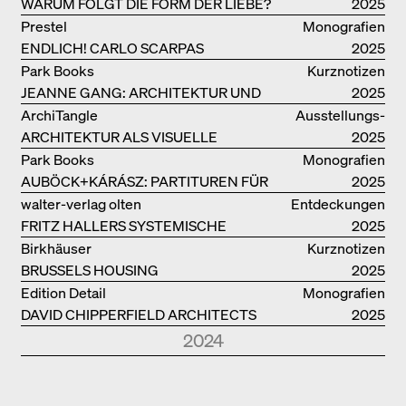
WARUM FOLGT DIE FORM DER LIEBE?
2025
Prestel
Monografien
ENDLICH! CARLO SCARPAS
2025
GESAMTWERK
Park Books
Kurznotizen
JEANNE GANG: ARCHITEKTUR UND
2025
DIE KUNST DES PFROPFENS
ArchiTangle
Ausstellungs­
ARCHITEKTUR ALS VISUELLE
kataloge
2025
INVESTIGATION
Park Books
Monografien
AUBÖCK+KÁRÁSZ: PARTITUREN FÜR
2025
OFFENE RÄUME
walter-verlag olten
Entdeckungen
FRITZ HALLERS SYSTEMISCHE
2025
STADTUTOPIE
Birkhäuser
Kurznotizen
BRUSSELS HOUSING
2025
Edition Detail
Monografien
DAVID CHIPPERFIELD ARCHITECTS
2025
2024
Park Books
Kurznotizen
NEUE ARCHITEKTUR IN SÜDTIROL
2024