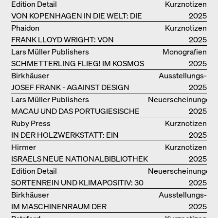
Edition Detail
Kurznotizen
VON KOPENHAGEN IN DIE WELT: DIE
2025
BJARKE INGELS GROUP
Phaidon
Kurznotizen
FRANK LLOYD WRIGHT: VON
2025
FALLINGWATER BIS ZUM ROBBIE
Lars Müller Publishers
Monografien
HOUSE
SCHMETTERLING FLIEG! IM KOSMOS
2025
VON EOOS
Birkhäuser
Ausstellungs­
JOSEF FRANK - AGAINST DESIGN
kataloge
2025
Lars Müller Publishers
Neuerscheinungen
MACAU UND DAS PORTUGIESISCHE
2025
KOLONIALERBE IN CHINA
Ruby Press
Kurznotizen
IN DER HOLZWERKSTATT: EIN
2025
HANDBUCH
Hirmer
Kurznotizen
ISRAELS NEUE NATIONALBIBLIOTHEK
2025
Edition Detail
Neuerscheinungen
SORTENREIN UND KLIMAPOSITIV: 30
2025
VORBILDLICHE
Birkhäuser
Ausstellungs­
HOLZKONSTRUKTIONEN
IM MASCHINENRAUM DER
kataloge
2025