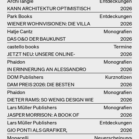
MONOGRAFIE
ArchiTangle
Entdeckungen
KANN ARCHITEKTUR OPTIMISTISCH
2026
SEIN?
Park Books
Entdeckungen
WIENER WOHNVISIONEN: DIE VILLA
2026
REZEK
Hatje Cantz
Monografien
DAS O&O DER BAUKUNST
2026
castello books
Termine
JETZT NEU: UNSERE ONLINE-
2026
BUCHHANDLUNG
Phaidon
Monografien
IN ERINNERUNG AN ALESSANDRO
2026
MENDINI
DOM Publishers
Kurznotizen
DAM PREIS 2026: DIE BESTEN
2026
BAUTEN IN/AUS DEUTSCHLAND
Phaidon
Monografien
DIETER RAMS: SO WENIG DESIGN WIE
2026
MÖGLICH
Lars Müller Publishers
Monografien
JASPER MORRISON: A BOOK OF
2026
THINGS
Lars Müller Publishers
Entdeckungen
GIO PONTI ALS GRAFIKER,
2026
ARCHITEKT, DESIGNER….
Monacelli
Neuerscheinungen