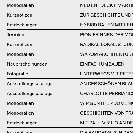
Monografien
NEU ENTDECKT: MARTI
Kurznotizen
ZUR GESCHICHTE UND
Entdeckungen
HYBRID BAUEN MIT LE
Termine
PIONIERINNEN DER MO
BÜCHERSOIRÉE!
Kurznotizen
RADIKAL LOKAL: STUD
Monografien
WARUM ARCHITEKTUR 
Neuerscheinungen
EINFACH UMBAUEN
Fotografie
UNTERWEGS MIT PETER
Ausstellungs­kataloge
AN DER SCHÖNEN BLA
Ausstellungs­kataloge
CHARLOTTE PERRIAND
Monografien
WIR GÜNTHER DOMENI
Monografien
GESCHICHTEN VON FRA
Entdeckungen
MIT PAUL VIRILIO AN 
Kurznotizen
DIE BAUDETAILS IN D