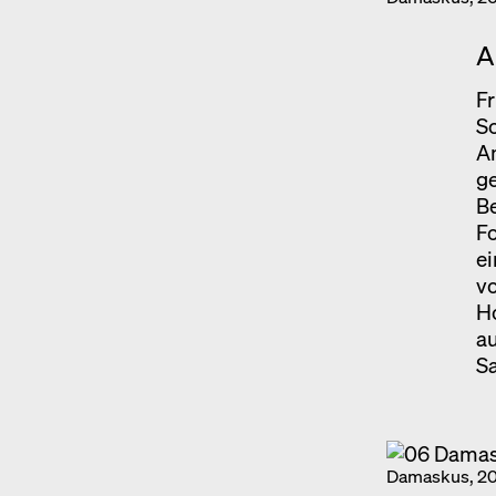
A
Fr
Sc
Am
ge
Be
Fo
e
vo
Ho
a
Sa
Damaskus, 202