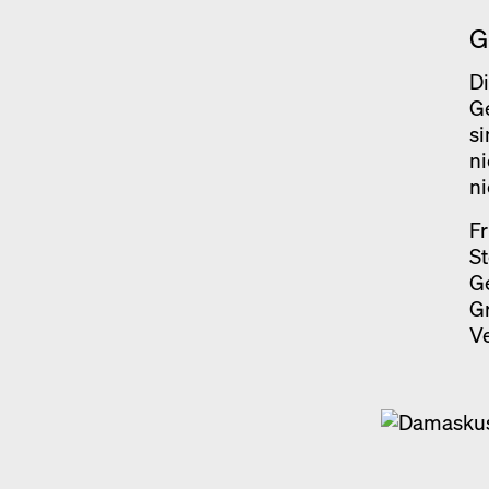
G
D
Ge
si
ni
ni
Fr
St
G
Gr
Ve