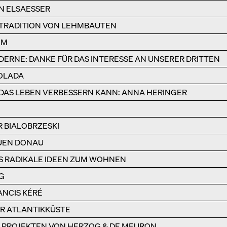
N ELSAESSER
 TRADITION VON LEHMBAUTEN
HM
DERNE: DANKE FÜR DAS INTERESSE AN UNSERER DRITTEN
IOLADA
DAS LEBEN VERBESSERN KANN: ANNA HERINGER
 BIALOBRZESKI
UEN DONAU
S RADIKALE IDEEN ZUM WOHNEN
G
NCIS KÉRÉ
DER ATLANTIKKÜSTE
EN PROJEKTEN VON HERZOG & DE MEURON