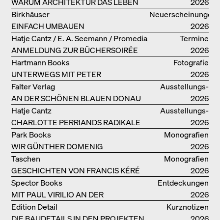
WARUM ARCHITEKTUR DAS LEBEN
2026
VERBESSERN KANN: ANNA
Birkhäuser
Neuerscheinungen
HERINGER
EINFACH UMBAUEN
2026
Hatje Cantz / E. A. Seemann / Promedia
Termine
ANMELDUNG ZUR BÜCHERSOIRÉE
2026
AM 13. JULI
Hartmann Books
Fotografie
UNTERWEGS MIT PETER
2026
BIALOBRZESKI
Falter Verlag
Ausstellungs­
AN DER SCHÖNEN BLAUEN DONAU
kataloge
2026
Hatje Cantz
Ausstellungs­
CHARLOTTE PERRIANDS RADIKALE
kataloge
2026
IDEEN ZUM WOHNEN
Park Books
Monografien
WIR GÜNTHER DOMENIG
2026
Taschen
Monografien
GESCHICHTEN VON FRANCIS KÉRÉ
2026
Spector Books
Entdeckungen
MIT PAUL VIRILIO AN DER
2026
ATLANTIKKÜSTE
Edition Detail
Kurznotizen
DIE BAUDETAILS IN DEN PROJEKTEN
2026