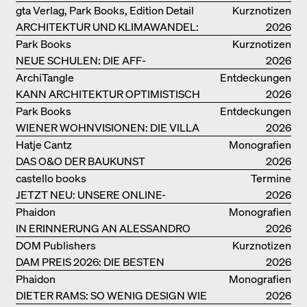
LEBENSMITTELPRODUKTION
gta Verlag, Park Books, Edition Detail
Kurznotizen
ARCHITEKTUR UND KLIMAWANDEL:
2026
WEITERE BUCHEMPFEHLUNGEN
Park Books
Kurznotizen
NEUE SCHULEN: DIE AFF-
2026
MONOGRAFIE
ArchiTangle
Entdeckungen
KANN ARCHITEKTUR OPTIMISTISCH
2026
SEIN?
Park Books
Entdeckungen
WIENER WOHNVISIONEN: DIE VILLA
2026
REZEK
Hatje Cantz
Monografien
DAS O&O DER BAUKUNST
2026
castello books
Termine
JETZT NEU: UNSERE ONLINE-
2026
BUCHHANDLUNG
Phaidon
Monografien
IN ERINNERUNG AN ALESSANDRO
2026
MENDINI
DOM Publishers
Kurznotizen
DAM PREIS 2026: DIE BESTEN
2026
BAUTEN IN/AUS DEUTSCHLAND
Phaidon
Monografien
DIETER RAMS: SO WENIG DESIGN WIE
2026