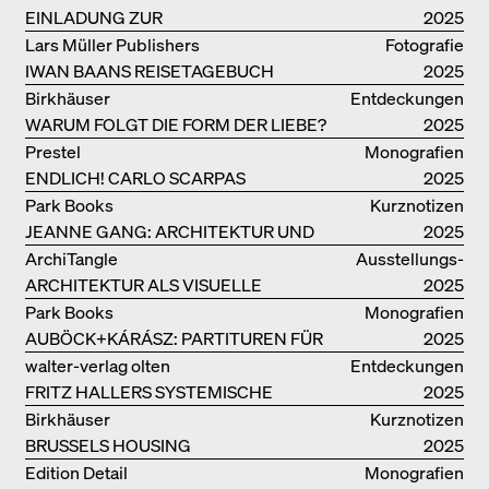
EINLADUNG ZUR
2025
BUCHPRÄSENTATION IM
Lars Müller Publishers
Fotografie
BREGENZERWALD
IWAN BAANS REISETAGEBUCH
2025
Birkhäuser
Entdeckungen
WARUM FOLGT DIE FORM DER LIEBE?
2025
Prestel
Monografien
ENDLICH! CARLO SCARPAS
2025
GESAMTWERK
Park Books
Kurznotizen
JEANNE GANG: ARCHITEKTUR UND
2025
DIE KUNST DES PFROPFENS
ArchiTangle
Ausstellungs­
ARCHITEKTUR ALS VISUELLE
kataloge
2025
INVESTIGATION
Park Books
Monografien
AUBÖCK+KÁRÁSZ: PARTITUREN FÜR
2025
OFFENE RÄUME
walter-verlag olten
Entdeckungen
FRITZ HALLERS SYSTEMISCHE
2025
STADTUTOPIE
Birkhäuser
Kurznotizen
BRUSSELS HOUSING
2025
Edition Detail
Monografien