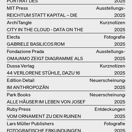
PORTRÄT DES
2025
PRODUKTIONSGEBÄUDES THE PLUS
MIT Press
Ausstellungs­
DER BJARKE INGELS GROUP
REICHTUM STATT KAPITAL – DIE
kataloge
2025
ARCHITEKTUR VON ANUPAMA
ArchiTangle
Kurznotizen
KUNDOO
CITY IN THE CLOUD - DATA ON THE
2025
GROUND
Electa
Fotografie
GABRIELE BASILICOS ROM
2025
Fondazione Prada
Ausstellungs­
OMA/AMO ZEIGT DIAGRAMME ALS
kataloge
2025
NARRATIVE DER ERKENNTNIS
Dussa Verlag
Kurznotizen
44 VERLORENE STÜHLE, DAZU 16
2025
SOFAS UND BÄNKE
Edition Detail
Neuerscheinungen
IM ANTHROPOZÄN
2025
Park Books
Neuerscheinungen
ALLE HÄUSER IM LEBEN VON JOSEF
2025
FRANK
Ruby Press
Entdeckungen
VOM ORNAMENT ZU DEN RUINEN
2025
DES ALLTAGS
Lars Müller Publishers
Fotografie
FOTOGRAFISCHE ERKUNDUNGEN
2025