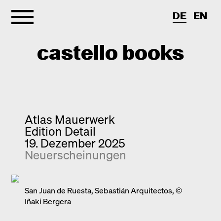
DE
EN
castello books
Shop
Kategorien
Atlas Mauerwerk
Edition Detail
Info
Interview
19. Dezember 2025
Neuerscheinungen
Kurznotizen
Newsletter
Neuerscheinungen
Kontakt
Monografien
San Juan de Ruesta, Sebastián Arquitectos, ©
Iñaki Bergera
Entdeckungen
Fotografie