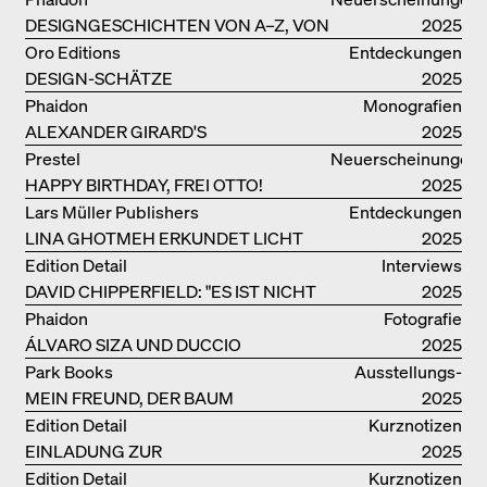
DESIGNGESCHICHTEN VON A–Z, VON
2025
GAE AULENTI BIS ZU SORI YANAGI
Oro Editions
Entdeckungen
DESIGN-SCHÄTZE
2025
WIEDERENTDECKT: FINN JUHLS
Phaidon
Monografien
CHIEFTAIN CHAIR
ALEXANDER GIRARD'S
2025
OPTIMISTISCHE ENTWÜRFE
Prestel
Neuerscheinungen
HAPPY BIRTHDAY, FREI OTTO!
2025
Lars Müller Publishers
Entdeckungen
LINA GHOTMEH ERKUNDET LICHT
2025
UND DUNKELHEIT
Edition Detail
Interviews
DAVID CHIPPERFIELD: "ES IST NICHT
2025
SO LEICHT, BERLIN ZU MÖGEN"
Phaidon
Fotografie
ÁLVARO SIZA UND DUCCIO
2025
MALAGAMBA: SKIZZEN UND
Park Books
Ausstellungs­
FOTOGRAFIEN
MEIN FREUND, DER BAUM
kataloge
2025
Edition Detail
Kurznotizen
EINLADUNG ZUR
2025
BUCHVORSTELLUNG
Edition Detail
Kurznotizen