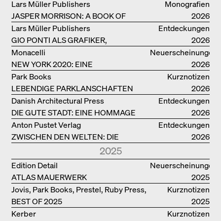
MÖGLICH
Lars Müller Publishers
Monografien
JASPER MORRISON: A BOOK OF
2026
THINGS
Lars Müller Publishers
Entdeckungen
GIO PONTI ALS GRAFIKER,
2026
ARCHITEKT, DESIGNER….
Monacelli
Neuerscheinungen
NEW YORK 2020: EINE
2026
ENZYKLOPÄDIE DER ARCHITEKTUR
Park Books
Kurznotizen
LEBENDIGE PARKLANSCHAFTEN
2026
Danish Architectural Press
Entdeckungen
DIE GUTE STADT: EINE HOMMAGE
2026
DES MENSCHENFREUNDS JAN GEHL
Anton Pustet Verlag
Entdeckungen
ZWISCHEN DEN WELTEN: DIE
2026
POWER-ARCHITEKTIN ELIZABETH
2025
SCHEU CLOSE
Edition Detail
Neuerscheinungen
ATLAS MAUERWERK
2025
Jovis, Park Books, Prestel, Ruby Press,
Kurznotizen
BEST OF 2025
Scheidegger Spiess, Steidl, Thames &
2025
Hudson, Walther König
Kerber
Kurznotizen