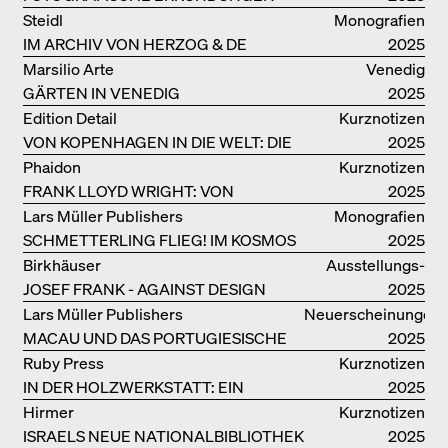
VON DENISE SCOTT BROWN
Steidl
Monografien
IM ARCHIV VON HERZOG & DE
2025
MEURON
Marsilio Arte
Venedig
GÄRTEN IN VENEDIG
2025
Edition Detail
Kurznotizen
VON KOPENHAGEN IN DIE WELT: DIE
2025
BJARKE INGELS GROUP
Phaidon
Kurznotizen
FRANK LLOYD WRIGHT: VON
2025
FALLINGWATER BIS ZUM ROBBIE
Lars Müller Publishers
Monografien
HOUSE
SCHMETTERLING FLIEG! IM KOSMOS
2025
VON EOOS
Birkhäuser
Ausstellungs­
JOSEF FRANK - AGAINST DESIGN
kataloge
2025
Lars Müller Publishers
Neuerscheinungen
MACAU UND DAS PORTUGIESISCHE
2025
KOLONIALERBE IN CHINA
Ruby Press
Kurznotizen
IN DER HOLZWERKSTATT: EIN
2025
HANDBUCH
Hirmer
Kurznotizen
ISRAELS NEUE NATIONALBIBLIOTHEK
2025