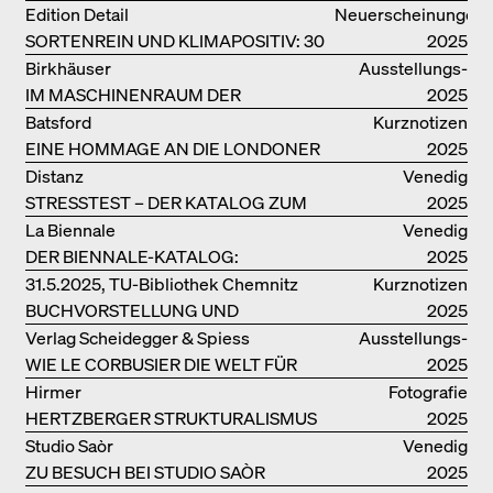
Edition Detail
Neuerscheinungen
SORTENREIN UND KLIMAPOSITIV: 30
2025
VORBILDLICHE
Birkhäuser
Ausstellungs­
HOLZKONSTRUKTIONEN
IM MASCHINENRAUM DER
kataloge
2025
ARCHITEKTUR
Batsford
Kurznotizen
EINE HOMMAGE AN DIE LONDONER
2025
SOUTH BANK
Distanz
Venedig
STRESSTEST – DER KATALOG ZUM
2025
DEUTSCHEN PAVILLON IN VENEDIG
La Biennale
Venedig
DER BIENNALE-KATALOG:
2025
INTELLIGENS. NATURAL. ARTIFICIAL.
31.5.2025, TU-Bibliothek Chemnitz
Kurznotizen
COLLECTIVE
BUCHVORSTELLUNG UND
2025
PODIUMSDISKUSSION FREI OTTO
Verlag Scheidegger & Spiess
Ausstellungs­
WIE LE CORBUSIER DIE WELT FÜR
kataloge
2025
SICH ORDNET
Hirmer
Fotografie
HERTZBERGER STRUKTURALISMUS
2025
Studio Saòr
Venedig
ZU BESUCH BEI STUDIO SAÒR
2025