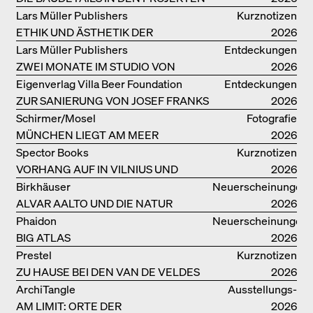
VON HERZOG & DE MEURON
Lars Müller Publishers
Kurznotizen
ETHIK UND ÄSTHETIK DER
2026
LANDSCHAFT: ROBERTO BURLE
Lars Müller Publishers
Entdeckungen
MARX
ZWEI MONATE IM STUDIO VON
2026
OSCAR NIEMEYER AN DER
Eigenverlag Villa Beer Foundation
Entdeckungen
COPACABANA
ZUR SANIERUNG VON JOSEF FRANKS
2026
VILLA BEER
Schirmer/Mosel
Fotografie
MÜNCHEN LIEGT AM MEER
2026
Spector Books
Kurznotizen
VORHANG AUF IN VILNIUS UND
2026
MINSK!
Birkhäuser
Neuerscheinungen
ALVAR AALTO UND DIE NATUR
2026
Phaidon
Neuerscheinungen
BIG ATLAS
2026
Prestel
Kurznotizen
ZU HAUSE BEI DEN VAN DE VELDES
2026
ArchiTangle
Ausstellungs­
AM LIMIT: ORTE DER
kataloge
2026