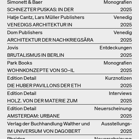
Simonett & Baer
Monografien
SCHNEZTER PUSKAS: IN DER
2025
DRITTEN GENERATION
Hatje Cantz, Lars Müller Publishers
Venedig
VENEDIGS ARCHITEKTUR IN
2025
ELEMENTEN UND DIE STADT ALS
Dom Publishers
Venedig
REALITÄT
ARCHITEKTUR DER NACHKRIEGSÄRA
2025
IN VENEDIG
Jovis
Entdeckungen
BRUTALISMUS IN BERLIN
2025
Park Books
Monografien
WOHNKONZEPTE VON SO–IL
2025
Edition Detail
Kurznotizen
DIE HUBER PAVILLONS DER ETH
2025
ZÜRICH – WIEDERVERWENDET!
Edition Detail
Interviews
HOLZ. VON DER MATERIE ZUM
2025
GEBAUTEN
Edition Detail
Neuerscheinungen
AMSTERDAM: URBANE
2025
ARCHITEKTUR UND LEBENSRÄUME
Verlag der Buchhandlung Walther und
Ausstellungs­
IM UNIVERSUM VON DAGOBERT
Franz König
kataloge
2025
PECHE
Phaidon
Neuerscheinungen