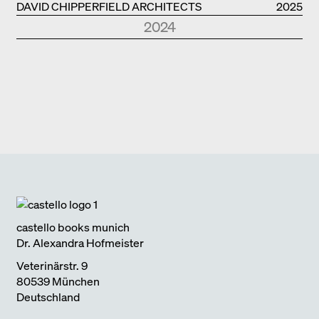
DAVID CHIPPERFIELD ARCHITECTS
2025
2024
Park Books
Kurznotizen
NEUE ARCHITEKTUR IN SÜDTIROL
2024
Edition Detail
Monografien
FOSTER + PARTNERS
2024
Edition DETAIL
Kurznotizen
BAUEN IM BESTAND. WOHNEN
2024
Park Books
Kurznotizen
ÜBER TOURISMUS
2024
Edition Detail
Kurznotizen
ARCHITEKTUR UND KLIMAWANDEL
2024
castello books munich
Dr. Alexandra Hofmeister
Veterinärstr. 9
80539 München
Deutschland