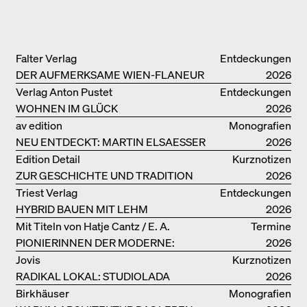
Falter Verlag
Entdeckungen
DER AUFMERKSAME WIEN-FLANEUR
2026
Verlag Anton Pustet
Entdeckungen
WOHNEN IM GLÜCK
2026
av edition
Monografien
NEU ENTDECKT: MARTIN ELSAESSER
2026
Edition Detail
Kurznotizen
ZUR GESCHICHTE UND TRADITION
2026
VON LEHMBAUTEN
Triest Verlag
Entdeckungen
HYBRID BAUEN MIT LEHM
2026
Mit Titeln von Hatje Cantz / E. A.
Termine
PIONIERINNEN DER MODERNE:
Seemann / Promedia
2026
DANKE FÜR DAS INTERESSE AN
Jovis
Kurznotizen
UNSERER DRITTEN BÜCHERSOIRÉE!
RADIKAL LOKAL: STUDIOLADA
2026
Birkhäuser
Monografien