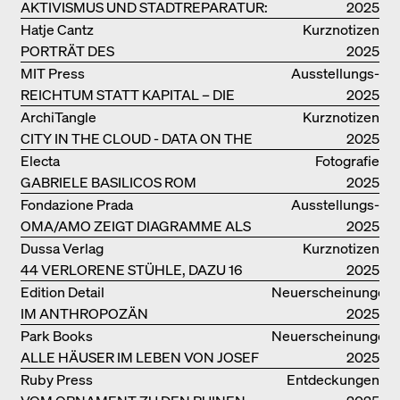
AKTIVISMUS UND STADTREPARATUR:
2025
ASSEMBLE
Hatje Cantz
Kurznotizen
PORTRÄT DES
2025
PRODUKTIONSGEBÄUDES THE PLUS
MIT Press
Ausstellungs­
DER BJARKE INGELS GROUP
REICHTUM STATT KAPITAL – DIE
kataloge
2025
ARCHITEKTUR VON ANUPAMA
ArchiTangle
Kurznotizen
KUNDOO
CITY IN THE CLOUD - DATA ON THE
2025
GROUND
Electa
Fotografie
GABRIELE BASILICOS ROM
2025
Fondazione Prada
Ausstellungs­
OMA/AMO ZEIGT DIAGRAMME ALS
kataloge
2025
NARRATIVE DER ERKENNTNIS
Dussa Verlag
Kurznotizen
44 VERLORENE STÜHLE, DAZU 16
2025
SOFAS UND BÄNKE
Edition Detail
Neuerscheinungen
IM ANTHROPOZÄN
2025
Park Books
Neuerscheinungen
ALLE HÄUSER IM LEBEN VON JOSEF
2025
FRANK
Ruby Press
Entdeckungen