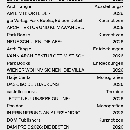
ArchiTangle
Ausstellungs­
AM LIMIT: ORTE DER
kataloge
2026
LEBENSMITTELPRODUKTION
gta Verlag, Park Books, Edition Detail
Kurznotizen
ARCHITEKTUR UND KLIMAWANDEL:
2026
WEITERE BUCHEMPFEHLUNGEN
Park Books
Kurznotizen
NEUE SCHULEN: DIE AFF-
2026
MONOGRAFIE
ArchiTangle
Entdeckungen
KANN ARCHITEKTUR OPTIMISTISCH
2026
SEIN?
Park Books
Entdeckungen
WIENER WOHNVISIONEN: DIE VILLA
2026
REZEK
Hatje Cantz
Monografien
DAS O&O DER BAUKUNST
2026
castello books
Termine
JETZT NEU: UNSERE ONLINE-
2026
BUCHHANDLUNG
Phaidon
Monografien
IN ERINNERUNG AN ALESSANDRO
2026
MENDINI
DOM Publishers
Kurznotizen
DAM PREIS 2026: DIE BESTEN
2026