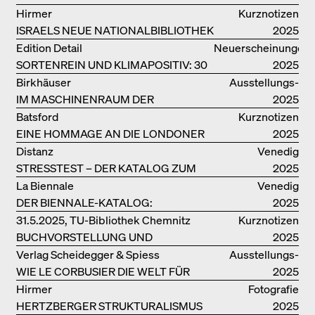
HANDBUCH
Hirmer
Kurznotizen
ISRAELS NEUE NATIONALBIBLIOTHEK
2025
Edition Detail
Neuerscheinungen
SORTENREIN UND KLIMAPOSITIV: 30
2025
VORBILDLICHE
Birkhäuser
Ausstellungs­
HOLZKONSTRUKTIONEN
IM MASCHINENRAUM DER
kataloge
2025
ARCHITEKTUR
Batsford
Kurznotizen
EINE HOMMAGE AN DIE LONDONER
2025
SOUTH BANK
Distanz
Venedig
STRESSTEST – DER KATALOG ZUM
2025
DEUTSCHEN PAVILLON IN VENEDIG
La Biennale
Venedig
DER BIENNALE-KATALOG:
2025
INTELLIGENS. NATURAL. ARTIFICIAL.
31.5.2025, TU-Bibliothek Chemnitz
Kurznotizen
COLLECTIVE
BUCHVORSTELLUNG UND
2025
PODIUMSDISKUSSION FREI OTTO
Verlag Scheidegger & Spiess
Ausstellungs­
WIE LE CORBUSIER DIE WELT FÜR
kataloge
2025
SICH ORDNET
Hirmer
Fotografie
HERTZBERGER STRUKTURALISMUS
2025