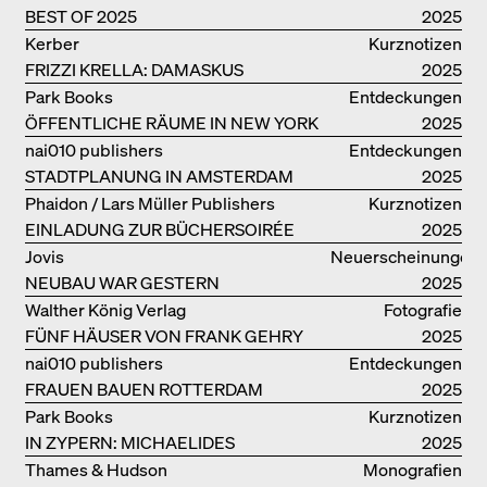
BEST OF 2025
Scheidegger Spiess, Steidl, Thames &
2025
Hudson, Walther König
Kerber
Kurznotizen
FRIZZI KRELLA: DAMASKUS
2025
Park Books
Entdeckungen
ÖFFENTLICHE RÄUME IN NEW YORK
2025
nai010 publishers
Entdeckungen
STADTPLANUNG IN AMSTERDAM
2025
Phaidon / Lars Müller Publishers
Kurznotizen
EINLADUNG ZUR BÜCHERSOIRÉE
2025
Jovis
Neuerscheinungen
NEUBAU WAR GESTERN
2025
Walther König Verlag
Fotografie
FÜNF HÄUSER VON FRANK GEHRY
2025
nai010 publishers
Entdeckungen
FRAUEN BAUEN ROTTERDAM
2025
Park Books
Kurznotizen
IN ZYPERN: MICHAELIDES
2025
RESIDENCE
Thames & Hudson
Monografien