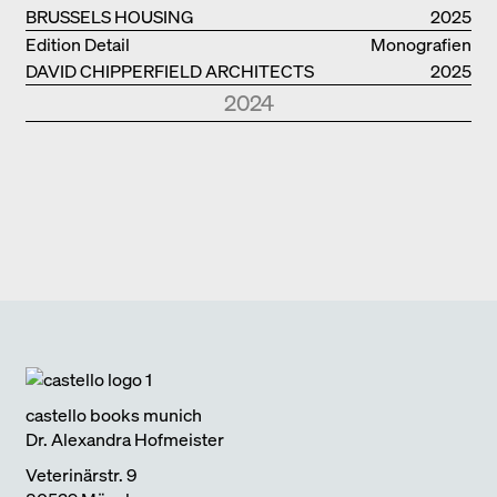
BRUSSELS HOUSING
2025
Edition Detail
Monografien
DAVID CHIPPERFIELD ARCHITECTS
2025
2024
Park Books
Kurznotizen
NEUE ARCHITEKTUR IN SÜDTIROL
2024
Edition Detail
Monografien
FOSTER + PARTNERS
2024
Edition DETAIL
Kurznotizen
BAUEN IM BESTAND. WOHNEN
2024
Park Books
Kurznotizen
ÜBER TOURISMUS
2024
Edition Detail
Kurznotizen
ARCHITEKTUR UND KLIMAWANDEL
2024
castello books munich
Dr. Alexandra Hofmeister
Veterinärstr. 9