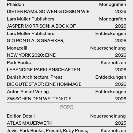
BAUTEN IN/AUS DEUTSCHLAND
Phaidon
Monografien
DIETER RAMS: SO WENIG DESIGN WIE
2026
MÖGLICH
Lars Müller Publishers
Monografien
JASPER MORRISON: A BOOK OF
2026
THINGS
Lars Müller Publishers
Entdeckungen
GIO PONTI ALS GRAFIKER,
2026
ARCHITEKT, DESIGNER….
Monacelli
Neuerscheinungen
NEW YORK 2020: EINE
2026
ENZYKLOPÄDIE DER ARCHITEKTUR
Park Books
Kurznotizen
LEBENDIGE PARKLANSCHAFTEN
2026
Danish Architectural Press
Entdeckungen
DIE GUTE STADT: EINE HOMMAGE
2026
DES MENSCHENFREUNDS JAN GEHL
Anton Pustet Verlag
Entdeckungen
ZWISCHEN DEN WELTEN: DIE
2026
POWER-ARCHITEKTIN ELIZABETH
2025
SCHEU CLOSE
Edition Detail
Neuerscheinungen
ATLAS MAUERWERK
2025
Jovis, Park Books, Prestel, Ruby Press,
Kurznotizen