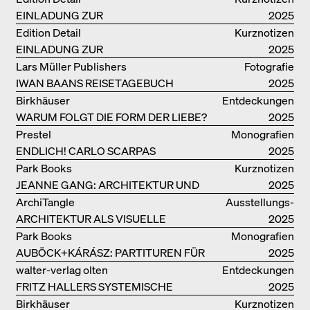
EINLADUNG ZUR
2025
BUCHVORSTELLUNG
Edition Detail
Kurznotizen
EINLADUNG ZUR
2025
BUCHPRÄSENTATION IM
Lars Müller Publishers
Fotografie
BREGENZERWALD
IWAN BAANS REISETAGEBUCH
2025
Birkhäuser
Entdeckungen
WARUM FOLGT DIE FORM DER LIEBE?
2025
Prestel
Monografien
ENDLICH! CARLO SCARPAS
2025
GESAMTWERK
Park Books
Kurznotizen
JEANNE GANG: ARCHITEKTUR UND
2025
DIE KUNST DES PFROPFENS
ArchiTangle
Ausstellungs­
ARCHITEKTUR ALS VISUELLE
kataloge
2025
INVESTIGATION
Park Books
Monografien
AUBÖCK+KÁRÁSZ: PARTITUREN FÜR
2025
OFFENE RÄUME
walter-verlag olten
Entdeckungen
FRITZ HALLERS SYSTEMISCHE
2025
STADTUTOPIE
Birkhäuser
Kurznotizen