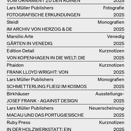
VOM ORNAMENT ZU DEN RUINEN
2025
DES ALLTAGS
Lars Müller Publishers
Fotografie
FOTOGRAFISCHE ERKUNDUNGEN
2025
VON DENISE SCOTT BROWN
Steidl
Monografien
IM ARCHIV VON HERZOG & DE
2025
MEURON
Marsilio Arte
Venedig
GÄRTEN IN VENEDIG
2025
Edition Detail
Kurznotizen
VON KOPENHAGEN IN DIE WELT: DIE
2025
BJARKE INGELS GROUP
Phaidon
Kurznotizen
FRANK LLOYD WRIGHT: VON
2025
FALLINGWATER BIS ZUM ROBBIE
Lars Müller Publishers
Monografien
HOUSE
SCHMETTERLING FLIEG! IM KOSMOS
2025
VON EOOS
Birkhäuser
Ausstellungs­
JOSEF FRANK - AGAINST DESIGN
kataloge
2025
Lars Müller Publishers
Neuerscheinungen
MACAU UND DAS PORTUGIESISCHE
2025
KOLONIALERBE IN CHINA
Ruby Press
Kurznotizen
IN DER HOLZWERKSTATT: EIN
2025