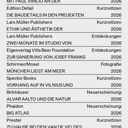
MIT PAUL VIRILIO AN DER
2026
ATLANTIKKÜSTE
Edition Detail
Kurznotizen
DIE BAUDETAILS IN DEN PROJEKTEN
2026
VON HERZOG & DE MEURON
Lars Müller Publishers
Kurznotizen
ETHIK UND ÄSTHETIK DER
2026
LANDSCHAFT: ROBERTO BURLE
Lars Müller Publishers
Entdeckungen
MARX
ZWEI MONATE IM STUDIO VON
2026
OSCAR NIEMEYER AN DER
Eigenverlag Villa Beer Foundation
Entdeckungen
COPACABANA
ZUR SANIERUNG VON JOSEF FRANKS
2026
VILLA BEER
Schirmer/Mosel
Fotografie
MÜNCHEN LIEGT AM MEER
2026
Spector Books
Kurznotizen
VORHANG AUF IN VILNIUS UND
2026
MINSK!
Birkhäuser
Neuerscheinungen
ALVAR AALTO UND DIE NATUR
2026
Phaidon
Neuerscheinungen
BIG ATLAS
2026
Prestel
Kurznotizen
ZU HAUSE BEI DEN VAN DE VELDES
2026