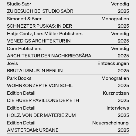
Studio Saòr
Venedig
ZU BESUCH BEI STUDIO SAÒR
2025
Simonett & Baer
Monografien
SCHNEZTER PUSKAS: IN DER
2025
DRITTEN GENERATION
Hatje Cantz, Lars Müller Publishers
Venedig
VENEDIGS ARCHITEKTUR IN
2025
ELEMENTEN UND DIE STADT ALS
Dom Publishers
Venedig
REALITÄT
ARCHITEKTUR DER NACHKRIEGSÄRA
2025
IN VENEDIG
Jovis
Entdeckungen
BRUTALISMUS IN BERLIN
2025
Park Books
Monografien
WOHNKONZEPTE VON SO–IL
2025
Edition Detail
Kurznotizen
DIE HUBER PAVILLONS DER ETH
2025
ZÜRICH – WIEDERVERWENDET!
Edition Detail
Interviews
HOLZ. VON DER MATERIE ZUM
2025
GEBAUTEN
Edition Detail
Neuerscheinungen
AMSTERDAM: URBANE
2025