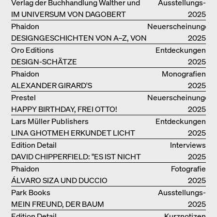
ARCHITEKTUR UND LEBENSRÄUME
Verlag der Buchhandlung Walther und
Ausstellungs­
IM UNIVERSUM VON DAGOBERT
Franz König
kataloge
2025
PECHE
Phaidon
Neuerscheinungen
DESIGNGESCHICHTEN VON A–Z, VON
2025
GAE AULENTI BIS ZU SORI YANAGI
Oro Editions
Entdeckungen
DESIGN-SCHÄTZE
2025
WIEDERENTDECKT: FINN JUHLS
Phaidon
Monografien
CHIEFTAIN CHAIR
ALEXANDER GIRARD'S
2025
OPTIMISTISCHE ENTWÜRFE
Prestel
Neuerscheinungen
HAPPY BIRTHDAY, FREI OTTO!
2025
Lars Müller Publishers
Entdeckungen
LINA GHOTMEH ERKUNDET LICHT
2025
UND DUNKELHEIT
Edition Detail
Interviews
DAVID CHIPPERFIELD: "ES IST NICHT
2025
SO LEICHT, BERLIN ZU MÖGEN"
Phaidon
Fotografie
ÁLVARO SIZA UND DUCCIO
2025
MALAGAMBA: SKIZZEN UND
Park Books
Ausstellungs­
FOTOGRAFIEN
MEIN FREUND, DER BAUM
kataloge
2025
Edition Detail
Kurznotizen