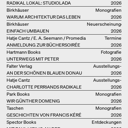
UNSERER DRITTEN BÜCHERSOIRÉE!
RADIKAL LOKAL: STUDIOLADA
2026
Birkhäuser
Monografien
WARUM ARCHITEKTUR DAS LEBEN
2026
VERBESSERN KANN: ANNA
Birkhäuser
Neuerscheinungen
HERINGER
EINFACH UMBAUEN
2026
Hatje Cantz / E. A. Seemann / Promedia
Termine
ANMELDUNG ZUR BÜCHERSOIRÉE
2026
AM 13. JULI
Hartmann Books
Fotografie
UNTERWEGS MIT PETER
2026
BIALOBRZESKI
Falter Verlag
Ausstellungs­
AN DER SCHÖNEN BLAUEN DONAU
kataloge
2026
Hatje Cantz
Ausstellungs­
CHARLOTTE PERRIANDS RADIKALE
kataloge
2026
IDEEN ZUM WOHNEN
Park Books
Monografien
WIR GÜNTHER DOMENIG
2026
Taschen
Monografien
GESCHICHTEN VON FRANCIS KÉRÉ
2026
Spector Books
Entdeckungen