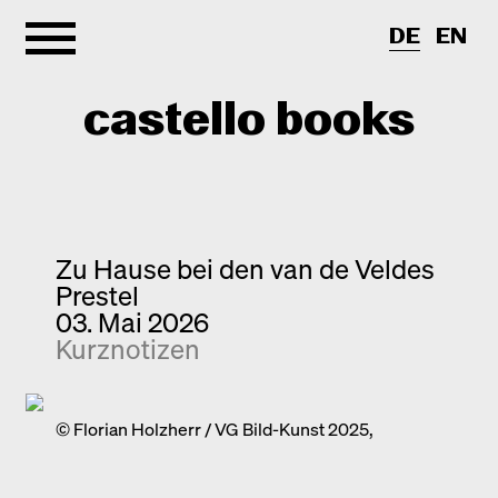
DE
EN
castello books
Shop
Kategorien
Zu Hause bei den van de Veldes
Prestel
Info
Interview
03. Mai 2026
Kurznotizen
Kurznotizen
Newsletter
Neuerscheinungen
Kontakt
Monografien
© Florian Holzherr / VG Bild-Kunst 2025,
Entdeckungen
Fotografie