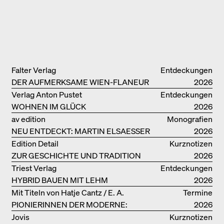
Falter Verlag
Entdeckungen
DER AUFMERKSAME WIEN-FLANEUR
2026
Verlag Anton Pustet
Entdeckungen
WOHNEN IM GLÜCK
2026
av edition
Monografien
NEU ENTDECKT: MARTIN ELSAESSER
2026
Edition Detail
Kurznotizen
ZUR GESCHICHTE UND TRADITION
2026
VON LEHMBAUTEN
Triest Verlag
Entdeckungen
HYBRID BAUEN MIT LEHM
2026
Mit Titeln von Hatje Cantz / E. A.
Termine
PIONIERINNEN DER MODERNE:
Seemann / Promedia
2026
DANKE FÜR DAS INTERESSE AN
Jovis
Kurznotizen