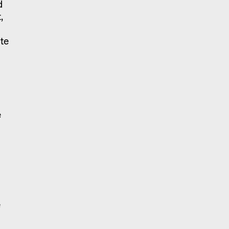
d
,
te
e
e