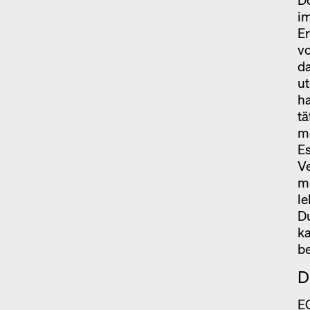
im
Er
vo
da
ut
ha
tä
m
Es
Ve
me
le
Du
ka
be
D
EO