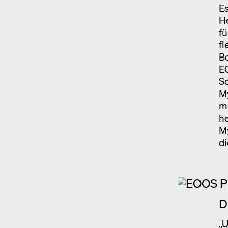
Es
He
fü
fl
B
EO
S
M
mü
he
My
di
D
„