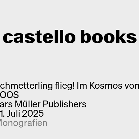
castello books
Shop
Kategorien
chmetterling flieg! Im Kosmos vo
Info
Interview
EOOS
Kurznotizen
Newsletter
ars Müller Publishers
Neuerscheinungen
Kontakt
1. Juli 2025
Monografien
onografien
Entdeckungen
Fotografie