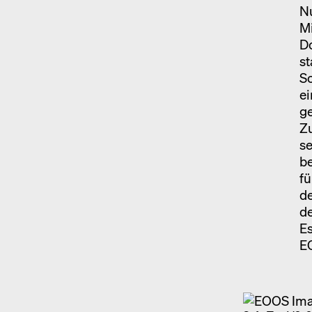
Nu
M
Do
st
Sc
e
ge
Zu
s
b
fü
d
de
Es
EO