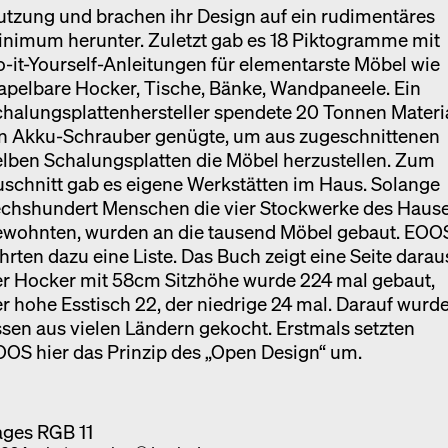
tzung und brachen ihr Design auf ein rudimentäres
inimum herunter. Zuletzt gab es 18 Piktogramme mit
-it-Yourself-Anleitungen für elementarste Möbel wie
apelbare Hocker, Tische, Bänke, Wandpaneele. Ein
halungsplattenhersteller spendete 20 Tonnen Materia
in Akku-Schrauber genügte, um aus zugeschnittenen
lben Schalungsplatten die Möbel herzustellen. Zum
schnitt gab es eigene Werkstätten im Haus. Solange
echshundert Menschen die vier Stockwerke des Haus
ewohnten, wurden an die tausend Möbel gebaut. EOO
hrten dazu eine Liste. Das Buch zeigt eine Seite darau
er Hocker mit 58cm Sitzhöhe wurde 224 mal gebaut,
r hohe Esstisch 22, der niedrige 24 mal. Darauf wurd
sen aus vielen Ländern gekocht. Erstmals setzten
OS hier das Prinzip des „Open Design“ um.