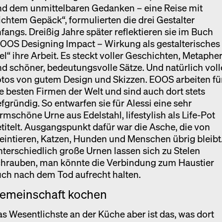
nd dem unmittelbaren Gedanken – eine Reise mit
ichtem Gepäck“, formulierten die drei Gestalter
fangs. Dreißig Jahre später reflektieren sie im Buch
OOS Designing Impact – Wirkung als gestalterisches
el“ ihre Arbeit. Es steckt voller Geschichten, Metaphe
d schöner, bedeutungsvolle Sätze. Und natürlich voll
tos von gutem Design und Skizzen. EOOS arbeiten fü
e besten Firmen der Welt und sind auch dort stets
efgründig. So entwarfen sie für Alessi eine sehr
rmschöne Urne aus Edelstahl, lifestylish als Life-Pot
titelt. Ausgangspunkt dafür war die Asche, die von
eintieren, Katzen, Hunden und Menschen übrig bleibt
terschiedlich große Urnen lassen sich zu Stelen
chrauben, man könnte die Verbindung zum Haustier
ch nach dem Tod aufrecht halten.
emeinschaft kochen
s Wesentlichste an der Küche aber ist das, was dort