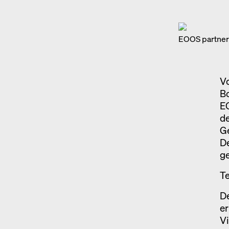
EOOS partner
V
B
EO
d
G
De
g
Te
D
er
Vi