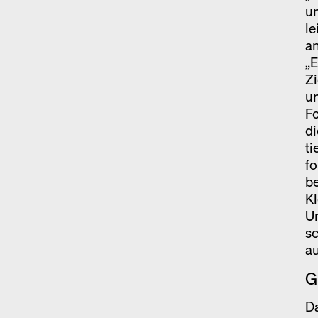
u
le
an
„E
Zi
un
Fo
di
ti
fo
be
Kl
Un
s
au
G
Da