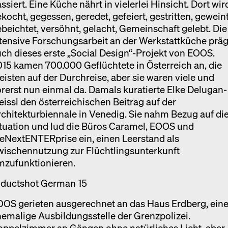
ssiert. Eine Küche nährt in vielerlei Hinsicht. Dort wir
kocht, gegessen, geredet, gefeiert, gestritten, geweint
beichtet, versöhnt, gelacht, Gemeinschaft gelebt. Die
tensive Forschungsarbeit an der Werkstattküche präg
ch dieses erste „Social Design“-Projekt von EOOS.
15 kamen 700.000 Geflüchtete in Österreich an, die
isten auf der Durchreise, aber sie waren viele und
rerst nun einmal da. Damals kuratierte Elke Delugan-
issl den österreichischen Beitrag auf der
chitekturbiennale in Venedig. Sie nahm Bezug auf di
tuation und lud die Büros Caramel, EOOS und
eNextENTERprise ein, einen Leerstand als
wischennutzung zur Flüchtlingsunterkunft
mzufunktionieren.
OOS gerieten ausgerechnet an das Haus Erdberg, ein
emalige Ausbildungsstelle der Grenzpolizei.
oppelzimmer an Gängen ohne natürliches Licht, aber