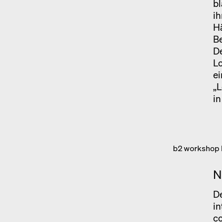
bl
ih
Hä
Be
De
Lo
ei
„L
in
b2 workshop k
N
De
in
co