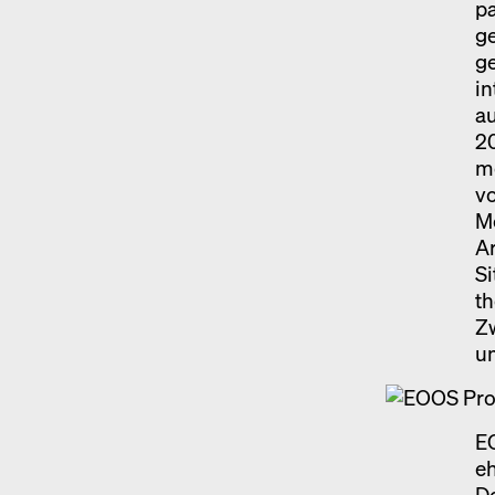
pa
ge
ge
in
au
20
me
vo
Me
Ar
Si
th
Z
u
E
eh
D