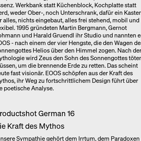
senz. Werkbank statt Küchenblock, Kochplatte statt
rd, weder Ober-, noch Unterschrank, dafür ein Kaste
r alles, nichts eingebaut, alles frei stehend, mobil und
exibel. 1995 gründeten Martin Bergmann, Gernot
ohmann und Harald Gruendl ihr Studio und nannten e
OS - nach einem der vier Hengste, die den Wagen de
onnengottes Helios über den Himmel zogen. Nach de
ythologie wird Zeus den Sohn des Sonnengottes töte
ssen, um die brennende Erde zu retten. Das scheint
ute fast visionär. EOOS schöpfen aus der Kraft des
thos, ihr Weg zu fortschrittlichem Design führt über
e poetische Analyse.
ie Kraft des Mythos
Unsere Sympathie gehört dem Irrtum, dem Paradoxen