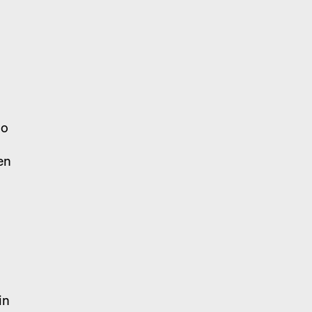
t
io
en
in