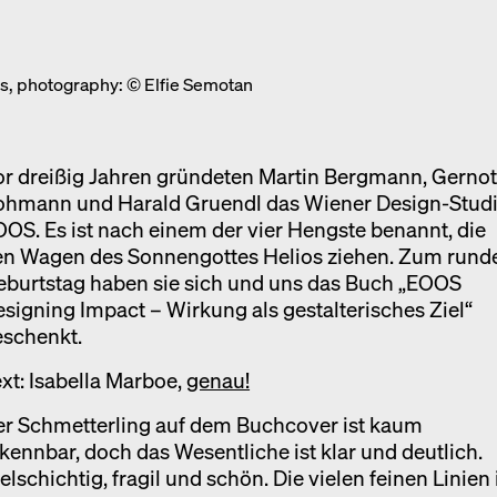
Ausstellung
Venedig
s, photography: © Elfie Semotan
Termine
or dreißig Jahren gründeten Martin Bergmann, Gerno
ohmann und Harald Gruendl das Wiener Design-Stud
OS. Es ist nach einem der vier Hengste benannt, die
en Wagen des Sonnengottes Helios ziehen. Zum rund
eburtstag haben sie sich und uns das Buch „EOOS
signing Impact – Wirkung als gestalterisches Ziel“
eschenkt.
xt: Isabella Marboe,
genau!
er Schmetterling auf dem Buchcover ist kaum
kennbar, doch das Wesentliche ist klar und deutlich.
elschichtig, fragil und schön. Die vielen feinen Linien 