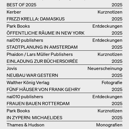
BEST OF 2025
Scheidegger Spiess, Steidl, Thames &
2025
Hudson, Walther König
Kerber
Kurznotizen
FRIZZI KRELLA: DAMASKUS
2025
Park Books
Entdeckungen
ÖFFENTLICHE RÄUME IN NEW YORK
2025
nai010 publishers
Entdeckungen
STADTPLANUNG IN AMSTERDAM
2025
Phaidon / Lars Müller Publishers
Kurznotizen
EINLADUNG ZUR BÜCHERSOIRÉE
2025
Jovis
Neuerscheinungen
NEUBAU WAR GESTERN
2025
Walther König Verlag
Fotografie
FÜNF HÄUSER VON FRANK GEHRY
2025
nai010 publishers
Entdeckungen
FRAUEN BAUEN ROTTERDAM
2025
Park Books
Kurznotizen
IN ZYPERN: MICHAELIDES
2025
RESIDENCE
Thames & Hudson
Monografien