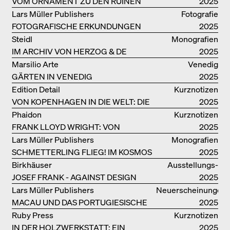
VOM ORNAMENT ZU DEN RUINEN
2025
DES ALLTAGS
Lars Müller Publishers
Fotografie
FOTOGRAFISCHE ERKUNDUNGEN
2025
VON DENISE SCOTT BROWN
Steidl
Monografien
IM ARCHIV VON HERZOG & DE
2025
MEURON
Marsilio Arte
Venedig
GÄRTEN IN VENEDIG
2025
Edition Detail
Kurznotizen
VON KOPENHAGEN IN DIE WELT: DIE
2025
BJARKE INGELS GROUP
Phaidon
Kurznotizen
FRANK LLOYD WRIGHT: VON
2025
FALLINGWATER BIS ZUM ROBBIE
Lars Müller Publishers
Monografien
HOUSE
SCHMETTERLING FLIEG! IM KOSMOS
2025
VON EOOS
Birkhäuser
Ausstellungs­
JOSEF FRANK - AGAINST DESIGN
kataloge
2025
Lars Müller Publishers
Neuerscheinungen
MACAU UND DAS PORTUGIESISCHE
2025
KOLONIALERBE IN CHINA
Ruby Press
Kurznotizen
IN DER HOLZWERKSTATT: EIN
2025