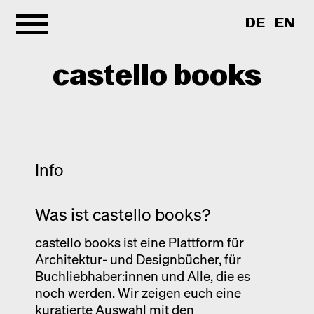
DE
EN
castello books
Shop
Kategorien
Info
Info
Interview
Was ist castello books?
Kurznotizen
Newsletter
castello books ist eine Plattform für
Neuerscheinungen
Kontakt
Architektur- und Designbücher, für
Monografien
Buchliebhaber:innen und Alle, die es
Entdeckungen
noch werden. Wir zeigen euch eine
kuratierte Auswahl mit den
Fotografie