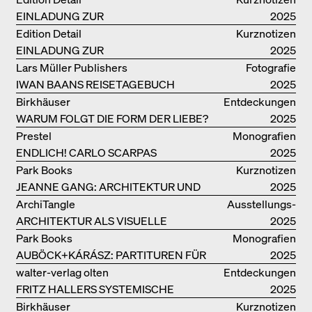
EINLADUNG ZUR
2025
BUCHVORSTELLUNG
Edition Detail
Kurznotizen
EINLADUNG ZUR
2025
BUCHPRÄSENTATION IM
Lars Müller Publishers
Fotografie
BREGENZERWALD
IWAN BAANS REISETAGEBUCH
2025
Birkhäuser
Entdeckungen
WARUM FOLGT DIE FORM DER LIEBE?
2025
Prestel
Monografien
ENDLICH! CARLO SCARPAS
2025
GESAMTWERK
Park Books
Kurznotizen
JEANNE GANG: ARCHITEKTUR UND
2025
DIE KUNST DES PFROPFENS
ArchiTangle
Ausstellungs­
ARCHITEKTUR ALS VISUELLE
kataloge
2025
INVESTIGATION
Park Books
Monografien
AUBÖCK+KÁRÁSZ: PARTITUREN FÜR
2025
OFFENE RÄUME
walter-verlag olten
Entdeckungen
FRITZ HALLERS SYSTEMISCHE
2025
STADTUTOPIE
Birkhäuser
Kurznotizen