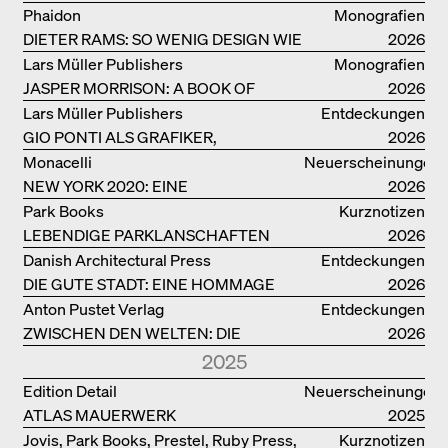
BAUTEN IN/AUS DEUTSCHLAND
Phaidon
Monografien
DIETER RAMS: SO WENIG DESIGN WIE
2026
MÖGLICH
Lars Müller Publishers
Monografien
JASPER MORRISON: A BOOK OF
2026
THINGS
Lars Müller Publishers
Entdeckungen
GIO PONTI ALS GRAFIKER,
2026
ARCHITEKT, DESIGNER….
Monacelli
Neuerscheinungen
NEW YORK 2020: EINE
2026
ENZYKLOPÄDIE DER ARCHITEKTUR
Park Books
Kurznotizen
LEBENDIGE PARKLANSCHAFTEN
2026
Danish Architectural Press
Entdeckungen
DIE GUTE STADT: EINE HOMMAGE
2026
DES MENSCHENFREUNDS JAN GEHL
Anton Pustet Verlag
Entdeckungen
ZWISCHEN DEN WELTEN: DIE
2026
POWER-ARCHITEKTIN ELIZABETH
2025
SCHEU CLOSE
Edition Detail
Neuerscheinungen
ATLAS MAUERWERK
2025
Jovis, Park Books, Prestel, Ruby Press,
Kurznotizen