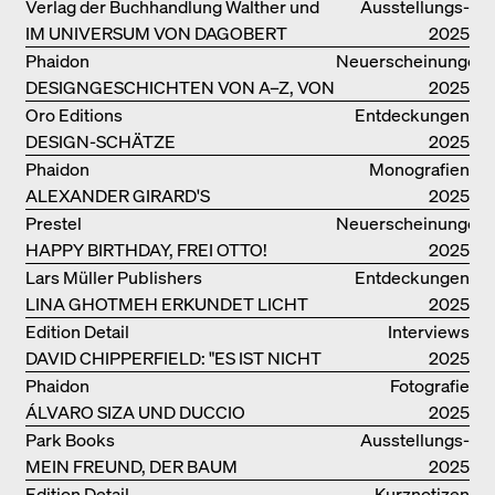
ARCHITEKTUR UND LEBENSRÄUME
Verlag der Buchhandlung Walther und
Ausstellungs­
IM UNIVERSUM VON DAGOBERT
Franz König
kataloge
2025
PECHE
Phaidon
Neuerscheinungen
DESIGNGESCHICHTEN VON A–Z, VON
2025
GAE AULENTI BIS ZU SORI YANAGI
Oro Editions
Entdeckungen
DESIGN-SCHÄTZE
2025
WIEDERENTDECKT: FINN JUHLS
Phaidon
Monografien
CHIEFTAIN CHAIR
ALEXANDER GIRARD'S
2025
OPTIMISTISCHE ENTWÜRFE
Prestel
Neuerscheinungen
HAPPY BIRTHDAY, FREI OTTO!
2025
Lars Müller Publishers
Entdeckungen
LINA GHOTMEH ERKUNDET LICHT
2025
UND DUNKELHEIT
Edition Detail
Interviews
DAVID CHIPPERFIELD: "ES IST NICHT
2025
SO LEICHT, BERLIN ZU MÖGEN"
Phaidon
Fotografie
ÁLVARO SIZA UND DUCCIO
2025
MALAGAMBA: SKIZZEN UND
Park Books
Ausstellungs­
FOTOGRAFIEN
MEIN FREUND, DER BAUM
kataloge
2025
Edition Detail
Kurznotizen