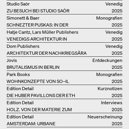
Studio Saòr
Venedig
ZU BESUCH BEI STUDIO SAÒR
2025
Simonett & Baer
Monografien
SCHNEZTER PUSKAS: IN DER
2025
DRITTEN GENERATION
Hatje Cantz, Lars Müller Publishers
Venedig
VENEDIGS ARCHITEKTUR IN
2025
ELEMENTEN UND DIE STADT ALS
Dom Publishers
Venedig
REALITÄT
ARCHITEKTUR DER NACHKRIEGSÄRA
2025
IN VENEDIG
Jovis
Entdeckungen
BRUTALISMUS IN BERLIN
2025
Park Books
Monografien
WOHNKONZEPTE VON SO–IL
2025
Edition Detail
Kurznotizen
DIE HUBER PAVILLONS DER ETH
2025
ZÜRICH – WIEDERVERWENDET!
Edition Detail
Interviews
HOLZ. VON DER MATERIE ZUM
2025
GEBAUTEN
Edition Detail
Neuerscheinungen
AMSTERDAM: URBANE
2025