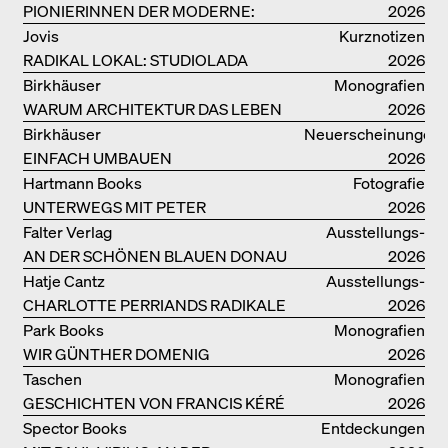
PIONIERINNEN DER MODERNE:
Seemann / Promedia
2026
DANKE FÜR DAS INTERESSE AN
Jovis
Kurznotizen
UNSERER DRITTEN BÜCHERSOIRÉE!
RADIKAL LOKAL: STUDIOLADA
2026
Birkhäuser
Monografien
WARUM ARCHITEKTUR DAS LEBEN
2026
VERBESSERN KANN: ANNA
Birkhäuser
Neuerscheinungen
HERINGER
EINFACH UMBAUEN
2026
Hartmann Books
Fotografie
UNTERWEGS MIT PETER
2026
BIALOBRZESKI
Falter Verlag
Ausstellungs­
AN DER SCHÖNEN BLAUEN DONAU
kataloge
2026
Hatje Cantz
Ausstellungs­
CHARLOTTE PERRIANDS RADIKALE
kataloge
2026
IDEEN ZUM WOHNEN
Park Books
Monografien
WIR GÜNTHER DOMENIG
2026
Taschen
Monografien
GESCHICHTEN VON FRANCIS KÉRÉ
2026
Spector Books
Entdeckungen