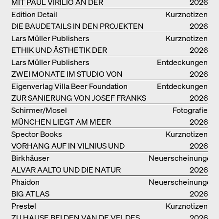
MIT PAUL VIRILIO AN DER
2026
ATLANTIKKÜSTE
Edition Detail
Kurznotizen
DIE BAUDETAILS IN DEN PROJEKTEN
2026
VON HERZOG & DE MEURON
Lars Müller Publishers
Kurznotizen
ETHIK UND ÄSTHETIK DER
2026
LANDSCHAFT: ROBERTO BURLE
Lars Müller Publishers
Entdeckungen
MARX
ZWEI MONATE IM STUDIO VON
2026
OSCAR NIEMEYER AN DER
Eigenverlag Villa Beer Foundation
Entdeckungen
COPACABANA
ZUR SANIERUNG VON JOSEF FRANKS
2026
VILLA BEER
Schirmer/Mosel
Fotografie
MÜNCHEN LIEGT AM MEER
2026
Spector Books
Kurznotizen
VORHANG AUF IN VILNIUS UND
2026
MINSK!
Birkhäuser
Neuerscheinungen
ALVAR AALTO UND DIE NATUR
2026
Phaidon
Neuerscheinungen
BIG ATLAS
2026
Prestel
Kurznotizen
ZU HAUSE BEI DEN VAN DE VELDES
2026