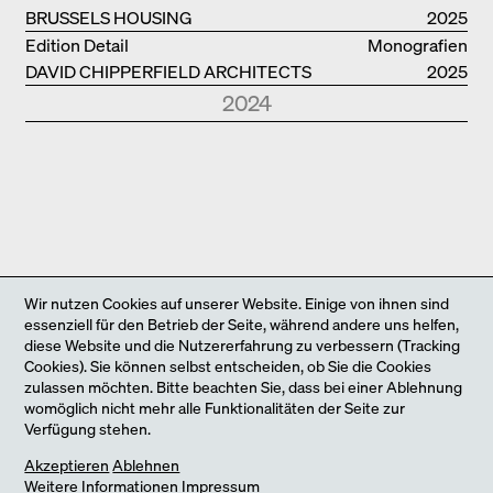
BRUSSELS HOUSING
2025
Edition Detail
Monografien
DAVID CHIPPERFIELD ARCHITECTS
2025
2024
Park Books
Kurznotizen
NEUE ARCHITEKTUR IN SÜDTIROL
2024
Edition Detail
Monografien
FOSTER + PARTNERS
2024
Edition DETAIL
Kurznotizen
BAUEN IM BESTAND. WOHNEN
2024
Park Books
Kurznotizen
Wir nutzen Cookies auf unserer Website. Einige von ihnen sind
ÜBER TOURISMUS
2024
essenziell für den Betrieb der Seite, während andere uns helfen,
diese Website und die Nutzererfahrung zu verbessern (Tracking
Edition Detail
Kurznotizen
Cookies). Sie können selbst entscheiden, ob Sie die Cookies
ARCHITEKTUR UND KLIMAWANDEL
2024
zulassen möchten. Bitte beachten Sie, dass bei einer Ablehnung
womöglich nicht mehr alle Funktionalitäten der Seite zur
Verfügung stehen.
Jetzt neu: unser Online-Shop
Akzeptieren
Ablehnen
Weitere Informationen
Impressum