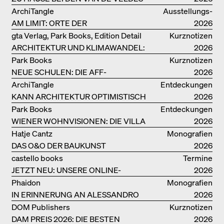
ArchiTangle
Ausstellungs­
AM LIMIT: ORTE DER
kataloge
2026
LEBENSMITTELPRODUKTION
gta Verlag, Park Books, Edition Detail
Kurznotizen
ARCHITEKTUR UND KLIMAWANDEL:
2026
WEITERE BUCHEMPFEHLUNGEN
Park Books
Kurznotizen
NEUE SCHULEN: DIE AFF-
2026
MONOGRAFIE
ArchiTangle
Entdeckungen
KANN ARCHITEKTUR OPTIMISTISCH
2026
SEIN?
Park Books
Entdeckungen
WIENER WOHNVISIONEN: DIE VILLA
2026
REZEK
Hatje Cantz
Monografien
DAS O&O DER BAUKUNST
2026
castello books
Termine
JETZT NEU: UNSERE ONLINE-
2026
BUCHHANDLUNG
Phaidon
Monografien
IN ERINNERUNG AN ALESSANDRO
2026
MENDINI
DOM Publishers
Kurznotizen
DAM PREIS 2026: DIE BESTEN
2026