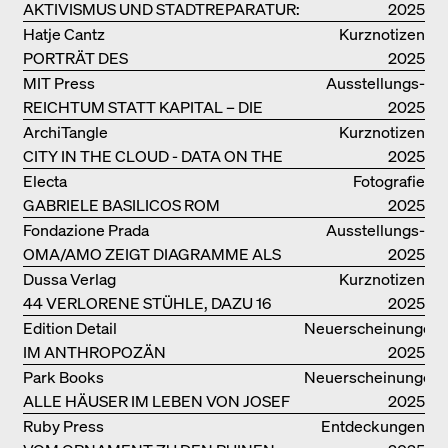
AKTIVISMUS UND STADTREPARATUR:
2025
ASSEMBLE
Hatje Cantz
Kurznotizen
PORTRÄT DES
2025
PRODUKTIONSGEBÄUDES THE PLUS
MIT Press
Ausstellungs­
DER BJARKE INGELS GROUP
REICHTUM STATT KAPITAL – DIE
kataloge
2025
ARCHITEKTUR VON ANUPAMA
ArchiTangle
Kurznotizen
KUNDOO
CITY IN THE CLOUD - DATA ON THE
2025
GROUND
Electa
Fotografie
GABRIELE BASILICOS ROM
2025
Fondazione Prada
Ausstellungs­
OMA/AMO ZEIGT DIAGRAMME ALS
kataloge
2025
NARRATIVE DER ERKENNTNIS
Dussa Verlag
Kurznotizen
44 VERLORENE STÜHLE, DAZU 16
2025
SOFAS UND BÄNKE
Edition Detail
Neuerscheinungen
IM ANTHROPOZÄN
2025
Park Books
Neuerscheinungen
ALLE HÄUSER IM LEBEN VON JOSEF
2025
FRANK
Ruby Press
Entdeckungen