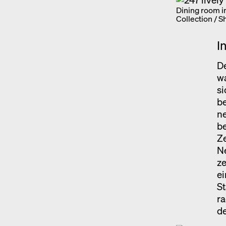
Dining room 
Collection / 
I
De
w
si
be
n
be
Ze
Ne
ze
ei
St
ra
d