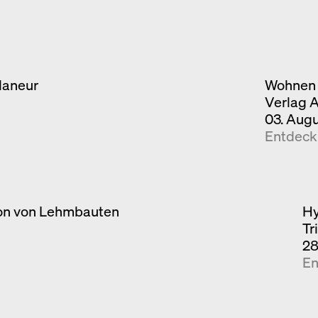
laneur
Wohnen 
Verlag 
03. Aug
Entdec
ion von Lehmbauten
Hy
Tr
28
En