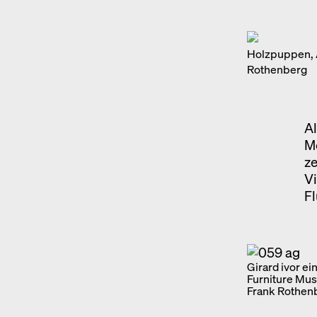
Holzpuppen, A
Rothenberg
Al
M
ze
Vi
F
Girard ivor e
Furniture Mus
Frank Rothen