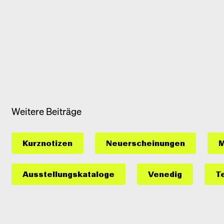
Weitere Beiträge
Kurznotizen
Neuerscheinungen
M
Ausstellungs­kataloge
Venedig
T