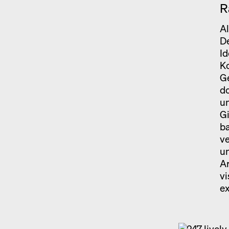
R
Al
De
Id
Ko
Ge
do
un
Gi
ba
ve
un
Ar
vi
ex