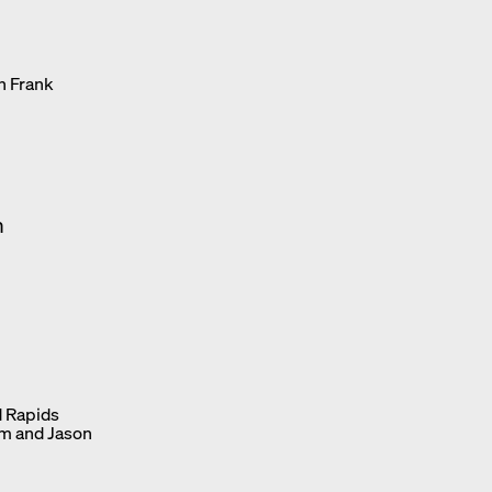
n Frank
n
d Rapids
am and Jason