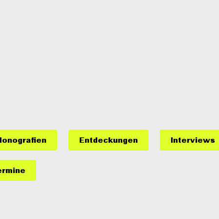
onografien
Entdeckungen
Interviews
ermine