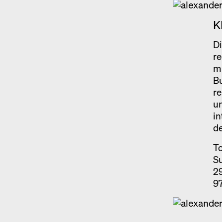
K
D
r
mi
Bu
re
un
in
de
To
Su
2
9