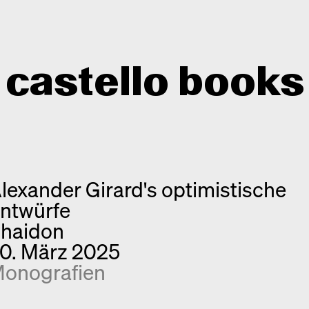
castello books
Shop
Kategorien
lexander Girard's optimistische
Info
Interview
ntwürfe
Kurznotizen
Newsletter
haidon
Neuerscheinungen
Kontakt
0. März 2025
Monografien
onografien
Entdeckungen
Fotografie