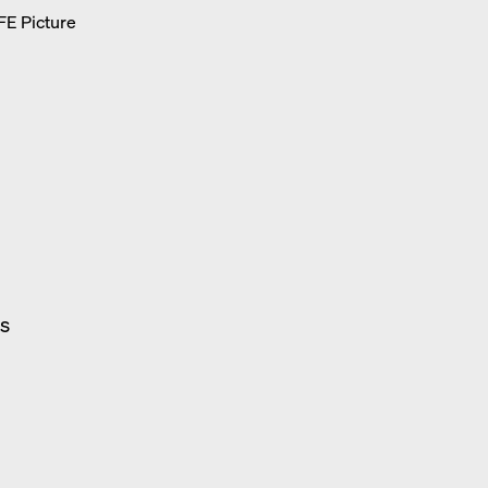
IFE Picture
g
l
rs