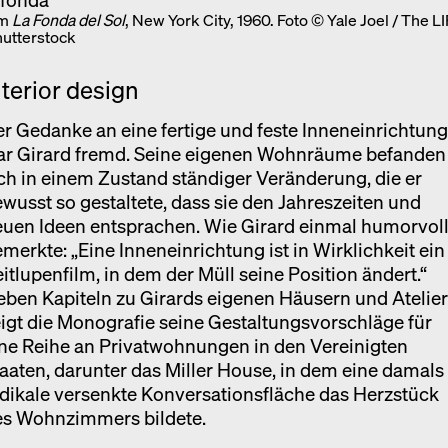
im
La Fonda del Sol
, New York City, 1960. Foto © Yale Joel / The L
Shutterstock
nterior design
r Gedanke an eine fertige und feste Inneneinrichtun
ar Girard fremd. Seine eigenen Wohnräume befanden
ch in einem Zustand ständiger Veränderung, die er
wusst so gestaltete, dass sie den Jahreszeiten und
euen Ideen entsprachen. Wie Girard einmal humorvol
merkte: „Eine Inneneinrichtung ist in Wirklichkeit ein
itlupenfilm, in dem der Müll seine Position ändert.“
ben Kapiteln zu Girards eigenen Häusern und Atelie
igt die Monografie seine Gestaltungsvorschläge für
ne Reihe an Privatwohnungen in den Vereinigten
aaten, darunter das Miller House, in dem eine damals
dikale versenkte Konversationsfläche das Herzstück
es Wohnzimmers bildete.