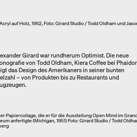
Ausstellung
Venedig
cryl auf Holz, 1952, Foto: Girard Studio / Todd Oldham und Jaso
Termine
exander Girard war rundherum Optimist. Die neue
onografie von Todd Oldham, Kiera Coffee bei Phaido
igt das Design des Amerikaners in seiner bunten
elzahl – von Produkten bis zu Restaurants und
lugzeugen.
iner Papiercollage, die er für die Ausstellung Open Mind im Gran
eum anfertigte (Michigan, 1951) Foto: Girard Studio / Todd Oldh
berg