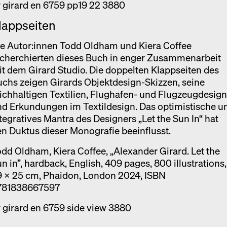
lappseiten
ie Autor:innen Todd Oldham und Kiera Coffee
echerchierten dieses Buch in enger Zusammenarbeit
t dem Girard Studio. Die doppelten Klappseiten des
chs zeigen Girards Objektdesign-Skizzen, seine
ichhaltigen Textilien, Flughafen- und Flugzeugdesig
d Erkundungen im Textildesign. Das optimistische u
tegratives Mantra des Designers „Let the Sun In“ hat
n Duktus dieser Monografie beeinflusst.
dd Oldham, Kiera Coffee, „Alexander Girard. Let the
n in”, hardback, English, 409 pages, 800 illustrations,
9 x 25 cm, Phaidon, London 2024, ISBN
781838667597