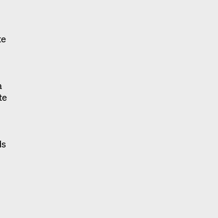
te
a
te
ds