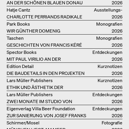
AN DER SCHÖNEN BLAUEN DONAU
kataloge
2026
Hatje Cantz
Ausstellungs­
CHARLOTTE PERRIANDS RADIKALE
kataloge
2026
IDEEN ZUM WOHNEN
Park Books
Monografien
WIR GÜNTHER DOMENIG
2026
Taschen
Monografien
GESCHICHTEN VON FRANCIS KÉRÉ
2026
Spector Books
Entdeckungen
MIT PAUL VIRILIO AN DER
2026
ATLANTIKKÜSTE
Edition Detail
Kurznotizen
DIE BAUDETAILS IN DEN PROJEKTEN
2026
VON HERZOG & DE MEURON
Lars Müller Publishers
Kurznotizen
ETHIK UND ÄSTHETIK DER
2026
LANDSCHAFT: ROBERTO BURLE
Lars Müller Publishers
Entdeckungen
MARX
ZWEI MONATE IM STUDIO VON
2026
OSCAR NIEMEYER AN DER
Eigenverlag Villa Beer Foundation
Entdeckungen
COPACABANA
ZUR SANIERUNG VON JOSEF FRANKS
2026
VILLA BEER
Schirmer/Mosel
Fotografie