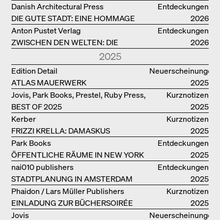
Danish Architectural Press
Entdeckungen
DIE GUTE STADT: EINE HOMMAGE
2026
DES MENSCHENFREUNDS JAN GEHL
Anton Pustet Verlag
Entdeckungen
ZWISCHEN DEN WELTEN: DIE
2026
POWER-ARCHITEKTIN ELIZABETH
2025
SCHEU CLOSE
Edition Detail
Neuerscheinungen
ATLAS MAUERWERK
2025
Jovis, Park Books, Prestel, Ruby Press,
Kurznotizen
BEST OF 2025
Scheidegger Spiess, Steidl, Thames &
2025
Hudson, Walther König
Kerber
Kurznotizen
FRIZZI KRELLA: DAMASKUS
2025
Park Books
Entdeckungen
ÖFFENTLICHE RÄUME IN NEW YORK
2025
nai010 publishers
Entdeckungen
STADTPLANUNG IN AMSTERDAM
2025
Phaidon / Lars Müller Publishers
Kurznotizen
EINLADUNG ZUR BÜCHERSOIRÉE
2025
Jovis
Neuerscheinungen