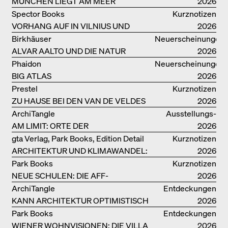
MÜNCHEN LIEGT AM MEER
2026
Spector Books
Kurznotizen
VORHANG AUF IN VILNIUS UND
2026
MINSK!
Birkhäuser
Neuerscheinungen
ALVAR AALTO UND DIE NATUR
2026
Phaidon
Neuerscheinungen
BIG ATLAS
2026
Prestel
Kurznotizen
ZU HAUSE BEI DEN VAN DE VELDES
2026
ArchiTangle
Ausstellungs­
AM LIMIT: ORTE DER
kataloge
2026
LEBENSMITTELPRODUKTION
gta Verlag, Park Books, Edition Detail
Kurznotizen
ARCHITEKTUR UND KLIMAWANDEL:
2026
WEITERE BUCHEMPFEHLUNGEN
Park Books
Kurznotizen
NEUE SCHULEN: DIE AFF-
2026
MONOGRAFIE
ArchiTangle
Entdeckungen
KANN ARCHITEKTUR OPTIMISTISCH
2026
SEIN?
Park Books
Entdeckungen
WIENER WOHNVISIONEN: DIE VILLA
2026