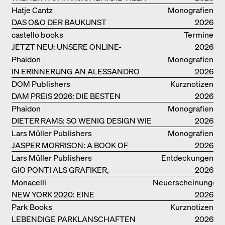
REZEK
Hatje Cantz
Monografien
DAS O&O DER BAUKUNST
2026
castello books
Termine
JETZT NEU: UNSERE ONLINE-
2026
BUCHHANDLUNG
Phaidon
Monografien
IN ERINNERUNG AN ALESSANDRO
2026
MENDINI
DOM Publishers
Kurznotizen
DAM PREIS 2026: DIE BESTEN
2026
BAUTEN IN/AUS DEUTSCHLAND
Phaidon
Monografien
DIETER RAMS: SO WENIG DESIGN WIE
2026
MÖGLICH
Lars Müller Publishers
Monografien
JASPER MORRISON: A BOOK OF
2026
THINGS
Lars Müller Publishers
Entdeckungen
GIO PONTI ALS GRAFIKER,
2026
ARCHITEKT, DESIGNER….
Monacelli
Neuerscheinungen
NEW YORK 2020: EINE
2026
ENZYKLOPÄDIE DER ARCHITEKTUR
Park Books
Kurznotizen
LEBENDIGE PARKLANSCHAFTEN
2026