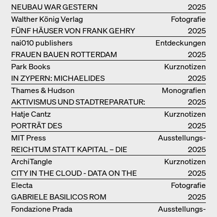
NEUBAU WAR GESTERN
2025
Walther König Verlag
Fotografie
FÜNF HÄUSER VON FRANK GEHRY
2025
nai010 publishers
Entdeckungen
FRAUEN BAUEN ROTTERDAM
2025
Park Books
Kurznotizen
IN ZYPERN: MICHAELIDES
2025
RESIDENCE
Thames & Hudson
Monografien
AKTIVISMUS UND STADTREPARATUR:
2025
ASSEMBLE
Hatje Cantz
Kurznotizen
PORTRÄT DES
2025
PRODUKTIONSGEBÄUDES THE PLUS
MIT Press
Ausstellungs­
DER BJARKE INGELS GROUP
REICHTUM STATT KAPITAL – DIE
kataloge
2025
ARCHITEKTUR VON ANUPAMA
ArchiTangle
Kurznotizen
KUNDOO
CITY IN THE CLOUD - DATA ON THE
2025
GROUND
Electa
Fotografie
GABRIELE BASILICOS ROM
2025
Fondazione Prada
Ausstellungs­