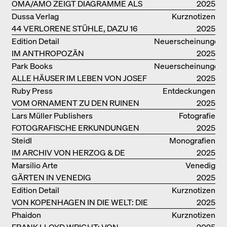
OMA/AMO ZEIGT DIAGRAMME ALS
kataloge
2025
NARRATIVE DER ERKENNTNIS
Dussa Verlag
Kurznotizen
44 VERLORENE STÜHLE, DAZU 16
2025
SOFAS UND BÄNKE
Edition Detail
Neuerscheinungen
IM ANTHROPOZÄN
2025
Park Books
Neuerscheinungen
ALLE HÄUSER IM LEBEN VON JOSEF
2025
FRANK
Ruby Press
Entdeckungen
VOM ORNAMENT ZU DEN RUINEN
2025
DES ALLTAGS
Lars Müller Publishers
Fotografie
FOTOGRAFISCHE ERKUNDUNGEN
2025
VON DENISE SCOTT BROWN
Steidl
Monografien
IM ARCHIV VON HERZOG & DE
2025
MEURON
Marsilio Arte
Venedig
GÄRTEN IN VENEDIG
2025
Edition Detail
Kurznotizen
VON KOPENHAGEN IN DIE WELT: DIE
2025
BJARKE INGELS GROUP
Phaidon
Kurznotizen
FRANK LLOYD WRIGHT: VON
2025