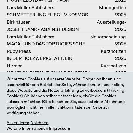
FALLINGWATER BIS ZUM ROBBIE
Lars Müller Publishers
Monografien
HOUSE
SCHMETTERLING FLIEG! IM KOSMOS
2025
VON EOOS
Birkhäuser
Ausstellungs­
JOSEF FRANK - AGAINST DESIGN
kataloge
2025
Lars Müller Publishers
Neuerscheinungen
MACAU UND DAS PORTUGIESISCHE
2025
KOLONIALERBE IN CHINA
Ruby Press
Kurznotizen
IN DER HOLZWERKSTATT: EIN
2025
HANDBUCH
Hirmer
Kurznotizen
ISRAELS NEUE NATIONALBIBLIOTHEK
2025
Wir nutzen Cookies auf unserer Website. Einige von ihnen sind
Edition Detail
Neuerscheinungen
essenziell für den Betrieb der Seite, während andere uns helfen,
SORTENREIN UND KLIMAPOSITIV: 30
2025
diese Website und die Nutzererfahrung zu verbessern (Tracking
VORBILDLICHE
Birkhäuser
Ausstellungs­
Cookies). Sie können selbst entscheiden, ob Sie die Cookies
HOLZKONSTRUKTIONEN
IM MASCHINENRAUM DER
kataloge
2025
zulassen möchten. Bitte beachten Sie, dass bei einer Ablehnung
womöglich nicht mehr alle Funktionalitäten der Seite zur
ARCHITEKTUR
Batsford
Kurznotizen
Verfügung stehen.
EINE HOMMAGE AN DIE LONDONER
2025
Jetzt neu: unser Online-Shop
Akzeptieren
Ablehnen
SOUTH BANK
Distanz
Venedig
Weitere Informationen
Impressum
STRESSTEST – DER KATALOG ZUM
2025