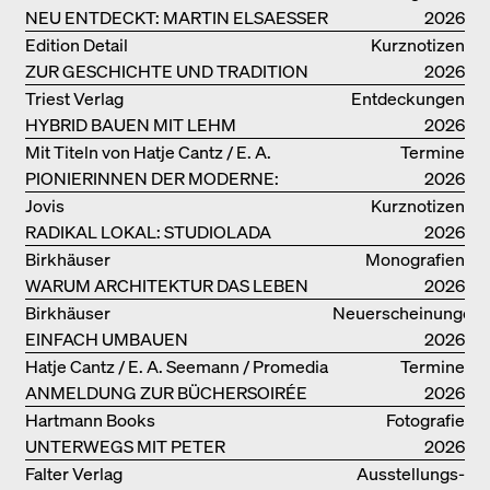
NEU ENTDECKT: MARTIN ELSAESSER
2026
Edition Detail
Kurznotizen
ZUR GESCHICHTE UND TRADITION
2026
VON LEHMBAUTEN
Triest Verlag
Entdeckungen
HYBRID BAUEN MIT LEHM
2026
Mit Titeln von Hatje Cantz / E. A.
Termine
PIONIERINNEN DER MODERNE:
Seemann / Promedia
2026
DANKE FÜR DAS INTERESSE AN
Jovis
Kurznotizen
UNSERER DRITTEN BÜCHERSOIRÉE!
RADIKAL LOKAL: STUDIOLADA
2026
Birkhäuser
Monografien
WARUM ARCHITEKTUR DAS LEBEN
2026
VERBESSERN KANN: ANNA
Birkhäuser
Neuerscheinungen
HERINGER
EINFACH UMBAUEN
2026
Hatje Cantz / E. A. Seemann / Promedia
Termine
ANMELDUNG ZUR BÜCHERSOIRÉE
2026
AM 13. JULI
Hartmann Books
Fotografie
UNTERWEGS MIT PETER
2026
BIALOBRZESKI
Falter Verlag
Ausstellungs­