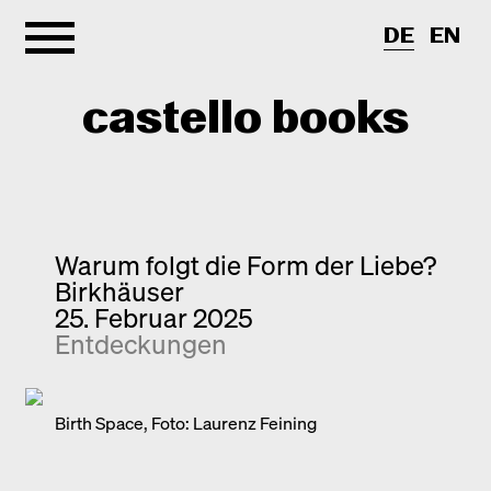
DE
EN
castello books
Shop
Kategorien
Warum folgt die Form der Liebe?
Birkhäuser
Info
Interview
25. Februar 2025
Entdeckungen
Kurznotizen
Newsletter
Neuerscheinungen
Kontakt
Monografien
Birth Space, Foto: Laurenz Feining
Entdeckungen
Fotografie