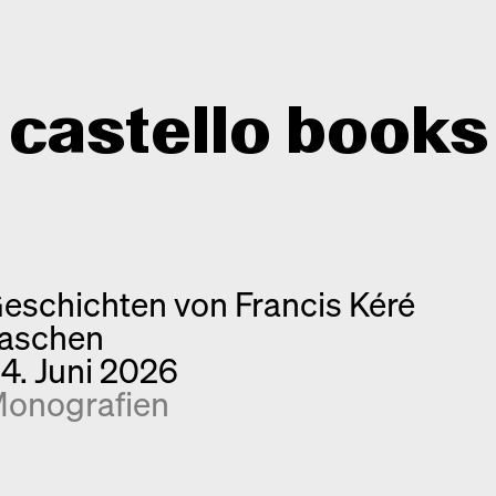
castello books
Shop
Kategorien
eschichten von Francis Kéré
Info
Interview
aschen
Kurznotizen
Newsletter
4. Juni 2026
Neuerscheinungen
Kontakt
onografien
Monografien
Entdeckungen
Fotografie