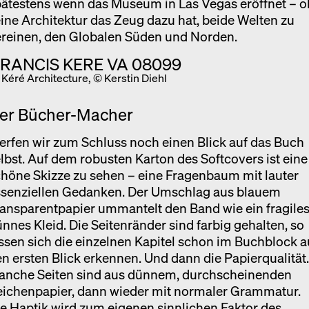
ätestens wenn das Museum in Las Vegas eröffnet – o
ine Architektur das Zeug dazu hat, beide Welten zu
ereinen, den Globalen Süden und Norden.
Kéré Architecture, © Kerstin Diehl
er Bücher-Macher
rfen wir zum Schluss noch einen Blick auf das Buch
lbst. Auf dem robusten Karton des Softcovers ist eine
höne Skizze zu sehen – eine Fragenbaum mit lauter
ssenziellen Gedanken. Der Umschlag aus blauem
ansparentpapier ummantelt den Band wie ein fragiles
nnes Kleid. Die Seitenränder sind farbig gehalten, so
ssen sich die einzelnen Kapitel schon im Buchblock a
n ersten Blick erkennen. Und dann die Papierqualität
anche Seiten sind aus dünnem, durchscheinenden
eichenpapier, dann wieder mit normaler Grammatur.
e Haptik wird zum eigenen sinnlichen Faktor des