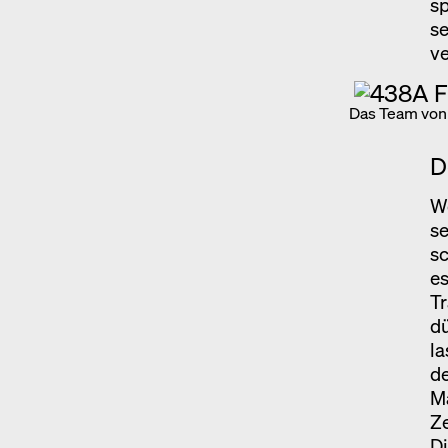
sp
se
v
Das Team von 
D
We
se
sc
e
Tr
dü
la
de
M
Z
Di