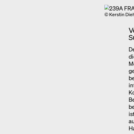
© Kerstin Die
V
S
De
di
Mo
ge
be
in
K
Be
be
is
au
Ha