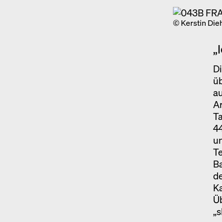
© Kerstin Die
„
Di
üb
au
Ar
Ta
44
un
T
Ba
de
K
Üb
„s