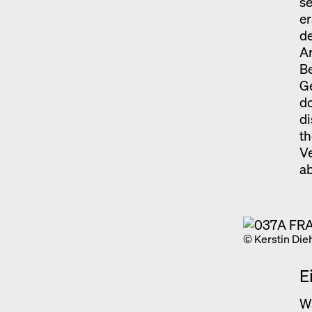
se
er
de
Ar
B
Ge
do
di
th
Ve
ab
© Kerstin Die
E
W