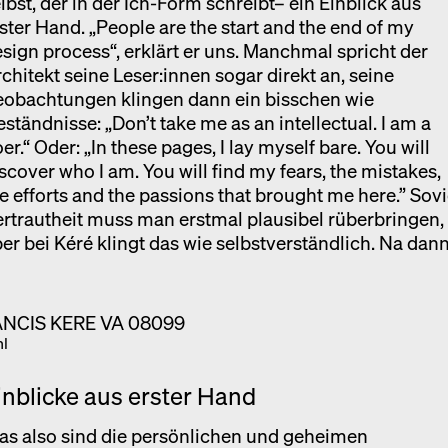
lbst, der in der Ich-Form schreibt– ein Einblick aus
ster Hand. „People are the start and the end of my
sign process“, erklärt er uns. Manchmal spricht der
chitekt seine Leser:innen sogar direkt an, seine
eobachtungen klingen dann ein bisschen wie
ständnisse: „Don’t take me as an intellectual. I am a
er.“ Oder: „In these pages, I lay myself bare. You will
scover who I am. You will find my fears, the mistakes,
e efforts and the passions that brought me here.” Sovi
rtrautheit muss man erstmal plausibel rüberbringen,
er bei Kéré klingt das wie selbstverständlich. Na dann
hl
inblicke aus erster Hand
as also sind die persönlichen und geheimen