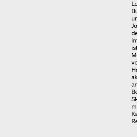
Le
Bu
u
Jo
de
i
is
Mo
v
He
ak
ar
Be
Sk
mi
Ka
Re