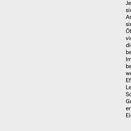
Je
si
A
si
Öf
vi
di
be
I
b
we
Ef
L
S
Gr
er
Ei