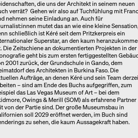
idenschaften, die uns der Architekt in seinem neuen
ch verrät? Gehen wir also auf Tuchfühlung mit Franc
nd nehmen seine Einladung an. Auch für
urnalist:innen mutet das an wie eine kleine Sensation
nn schließlich ist Kéré seit dem Pritzkerpreis ein
nternationaler Superstar, an den kaum heranzukomm
t. Die Zeitschiene an dokumentierten Projekten in der
nografie geht bis zum ersten fertiggestellten Gebäu
on 2001 zurück, der Grundschule in Gando, dem
imatdorf des Architekten in Burkina Faso. Die
tuellen Aufträge, an denen Kéré und sein Team derzei
beiten – sind am Ende des Buchs aufgegriffen, zum
ispiel das Las Vegas Museum of Art – bei dem
idmore, Owings & Merill (SOM) als erfahrene Partner
t von der Partie sind. Der große Museumsbau in
lifornien soll 2029 eröffnet werden, im Buch sind
nderings zu sehen, die kaum Aussagekraft haben.