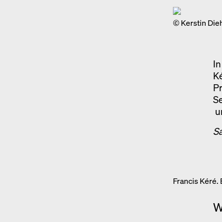
© Kerstin Die
I
Ké
Pr
Se
un
S
Francis Kéré.
W