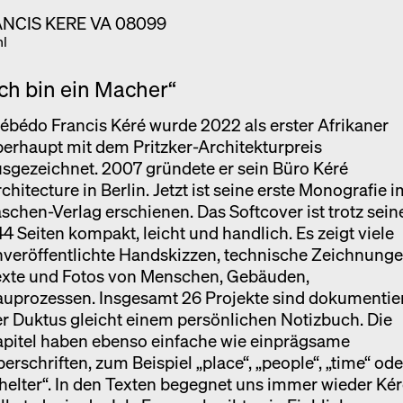
hl
Ich bin ein Macher“
ébédo Francis Kéré wurde 2022 als erster Afrikaner
erhaupt mit dem Pritzker-Architekturpreis
sgezeichnet. 2007 gründete er sein Büro Kéré
chitecture in Berlin. Jetzt ist seine erste Monografie 
schen-Verlag erschienen. Das Softcover ist trotz sein
4 Seiten kompakt, leicht und handlich. Es zeigt viele
veröffentlichte Handskizzen, technische Zeichnunge
exte und Fotos von Menschen, Gebäuden,
uprozessen. Insgesamt 26 Projekte sind dokumentier
r Duktus gleicht einem persönlichen Notizbuch. Die
apitel haben ebenso einfache wie einprägsame
erschriften, zum Beispiel „place“, „people“, „time“ ode
helter“. In den Texten begegnet uns immer wieder Ké