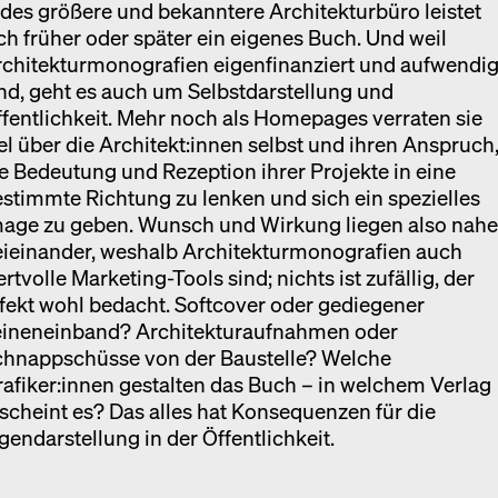
des größere und bekanntere Architekturbüro leistet
ch früher oder später ein eigenes Buch. Und weil
rchitekturmonografien eigenfinanziert und aufwendi
nd, geht es auch um Selbstdarstellung und
fentlichkeit. Mehr noch als Homepages verraten sie
el über die Architekt:innen selbst und ihren Anspruch
e Bedeutung und Rezeption ihrer Projekte in eine
stimmte Richtung zu lenken und sich ein spezielles
mage zu geben. Wunsch und Wirkung liegen also nah
eieinander, weshalb Architekturmonografien auch
rtvolle Marketing-Tools sind; nichts ist zufällig, der
fekt wohl bedacht. Softcover oder gediegener
eineneinband? Architekturaufnahmen oder
chnappschüsse von der Baustelle? Welche
afiker:innen gestalten das Buch – in welchem Verlag
scheint es? Das alles hat Konsequenzen für die
gendarstellung in der Öffentlichkeit.