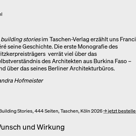
Ausstellung
hl
Venedig
Termine
n
building stories
im Taschen-Verlag erzählt uns Franc
ré seine Geschichte. Die erste Monografie des
itzkerpreisträgers verrät viel über das
lbstverständnis des Architekten aus Burkina Faso –
d über das seines Berliner Architekturbüros.
andra Hofmeister
 Building Stories, 444 Seiten, Taschen, Köln 2026
→ jetzt bestell
unsch und Wirkung