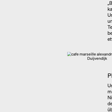
„B
ka
Ur
un
T
b
e
Duijvendijk
P
Un
ma
Ni
de
üb