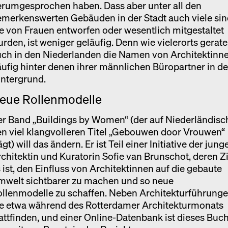
erumgesprochen haben. Dass aber unter all den
merkenswerten Gebäuden in der Stadt auch viele sin
e von Frauen entworfen oder wesentlich mitgestaltet
rden, ist weniger geläufig. Denn wie vielerorts gerat
uch in den Niederlanden die Namen von Architektinn
ufig hinter denen ihrer männlichen Büropartner in d
intergrund.
eue Rollenmodelle
r Band „Buildings by Women“ (der auf Niederländisc
n viel klangvolleren Titel „Gebouwen door Vrouwen“
ägt) will das ändern. Er ist Teil einer Initiative der jung
chitektin und Kuratorin Sofie van Brunschot, deren Zi
 ist, den Einfluss von Architektinnen auf die gebaute
mwelt sichtbarer zu machen und so neue
llenmodelle zu schaffen. Neben Architekturführunge
ie etwa während des Rotterdamer Architekturmonats
attfinden, und einer Online-Datenbank ist dieses Buc