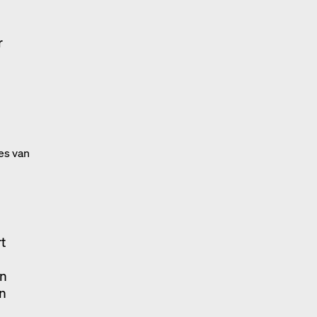
r
es van
t
an
en