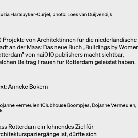
Ausstellung
zia Hartsuyker-Curjel, photo: Loes van Duijvendijk
Venedig
Termine
 Projekte von Architektinnen für die niederländische
adt an der Maas: Das neue Buch „Buildings by Women
tterdam” von nai010 publishers macht sichtbar,
lchen Beitrag Frauen für Rotterdam geleistet haben.
ext: Anneke Bokern
Clubhouse Boompjes, Dojanne Vermeulen, 
jk
ss Rotterdam ein lohnendes Ziel für
chitekturspaziergänge ist, dürfte sich