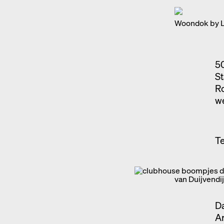
Woondok by Lu
50
St
Ro
we
T
van Duijvendi
Da
Ar