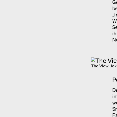
Ge
be
„f
We
S
ih
N
The View, Jok
P
De
in
we
S
P