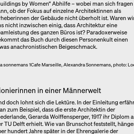
uildings by Women“ Abhilfe – wobei man sich fragen
nn, ob der Fokus auf einzelne Architektinnen als
heberinnen der Gebäude nicht überholt ist. Waren wi
s nicht inzwischen einig, dass Architektur eine
eamleistung des ganzen Büros ist? Paradoxerweise
ekommt das Buch durch diesen Personenkult einen
twas anachronistischen Beigeschmack.
Cafe Marseille, Alexandra Sonnemans, photo: Lo
ionierinnen in einer Männerwelt
d doch lohnt sich die Lektüre. In der Einleitung erfähr
n zum Beispiel, dass die erste Architektin der
ederlande, Gerarda Wolffensperger, 1917 ihr Diplom 
r TU Delft erhielt. Wie van Brunschot feststellt, häng
er hundert Jahre später in der Ehrengalerie der