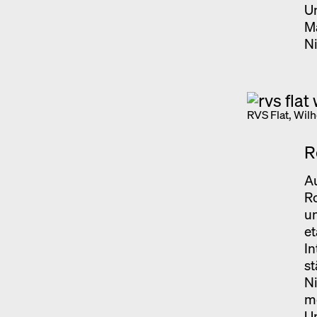
Un
Mä
Ni
RVS Flat, Wil
R
Au
R
un
et
In
st
Ni
me
Um