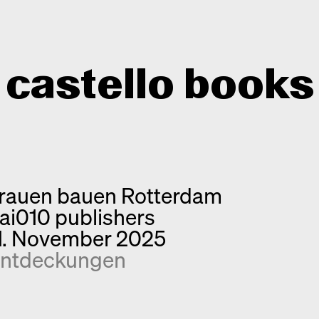
castello books
Shop
Kategorien
rauen bauen Rotterdam
Info
Interview
ai010 publishers
Kurznotizen
Newsletter
1. November 2025
Neuerscheinungen
Kontakt
ntdeckungen
Monografien
Entdeckungen
Fotografie