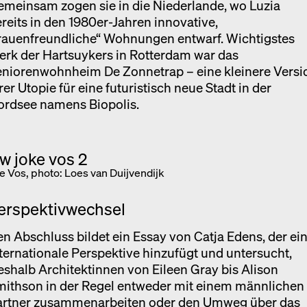
meinsam zogen sie in die Niederlande, wo Luzia
reits in den 1980er-Jahren innovative,
rauenfreundliche“ Wohnungen entwarf. Wichtigstes
rk der Hartsuykers in Rotterdam war das
eniorenwohnheim De Zonnetrap – eine kleinere Versi
rer Utopie für eine futuristisch neue Stadt in der
ordsee namens Biopolis.
e Vos, photo: Loes van Duijvendijk
erspektivwechsel
n Abschluss bildet ein Essay von Catja Edens, der ei
ternationale Perspektive hinzufügt und untersucht,
shalb Architektinnen von Eileen Gray bis Alison
mithson in der Regel entweder mit einem männlichen
artner zusammenarbeiten oder den Umweg über das