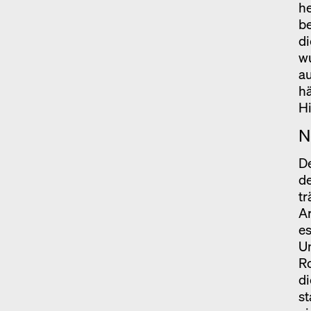
h
be
di
wu
a
hä
H
N
De
de
tr
Ar
es
U
Ro
d
st