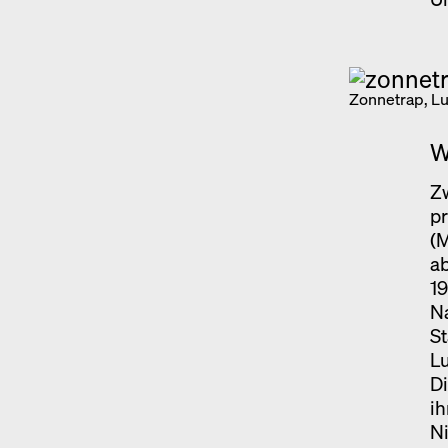
Zonnetrap, Lu
W
Zw
p
(
ab
19
Na
St
Lu
Di
ih
Ni