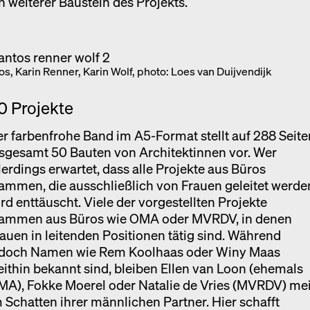
n weiterer Baustein des Projekts.
s, Karin Renner, Karin Wolf, photo: Loes van Duijvendijk
0 Projekte
r farbenfrohe Band im A5-Format stellt auf 288 Seite
sgesamt 50 Bauten von Architektinnen vor. Wer
lerdings erwartet, dass alle Projekte aus Büros
ammen, die ausschließlich von Frauen geleitet werde
rd enttäuscht. Viele der vorgestellten Projekte
tammen aus Büros wie OMA oder MVRDV, in denen
auen in leitenden Positionen tätig sind. Während
edoch Namen wie Rem Koolhaas oder Winy Maas
ithin bekannt sind, bleiben Ellen van Loon (ehemals
A), Fokke Moerel oder Natalie de Vries (MVRDV) mei
 Schatten ihrer männlichen Partner. Hier schafft