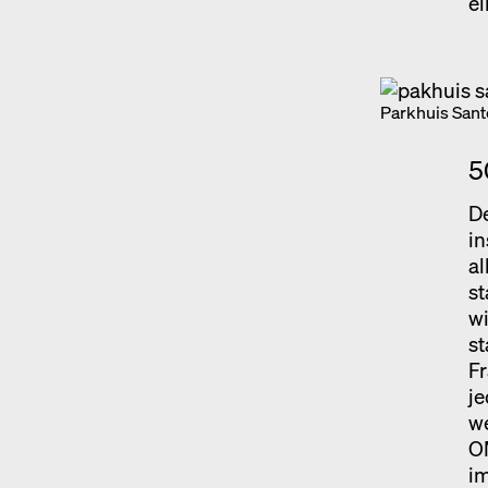
ei
Parkhuis Santo
5
De
in
al
st
wi
s
Fr
j
we
OM
im