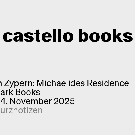
castello books
Shop
Kategorien
n Zypern: Michaelides Residence
Info
Interview
ark Books
Kurznotizen
Newsletter
4. November 2025
Neuerscheinungen
Kontakt
urznotizen
Monografien
Entdeckungen
Fotografie