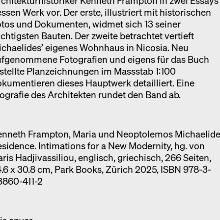
chitekturhistoriker Kenneth Frampton in zwei Essays
ssen Werk vor. Der erste, illustriert mit historischen
otos und Dokumenten, widmet sich 13 seiner
chtigsten Bauten. Der zweite betrachtet vertieft
chaelides’ eigenes Wohnhaus in Nicosia. Neu
ufgenommene Fotografien und eigens für das Buch
stellte Planzeichnungen im Massstab 1:100
kumentieren dieses Hauptwerk detailliert. Eine
ografie des Architekten rundet den Band ab.
enneth Frampton, Maria und Neoptolemos Michaelid
sidence. Intimations for a New Modernity, hg. von
ris Hadjivassiliou, englisch, griechisch, 266 Seiten,
.6 x 30.8 cm, Park Books, Zürich 2025, ISBN 978-3-
3860-411-2