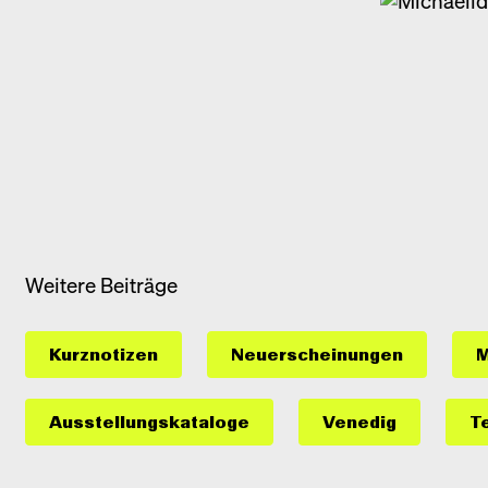
Weitere Beiträge
Kurznotizen
Neuerscheinungen
M
Ausstellungs­kataloge
Venedig
T