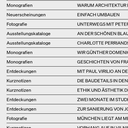
Monografien
WARUM ARCHITEKTUR 
Neuerscheinungen
EINFACH UMBAUEN
Fotografie
UNTERWEGS MIT PETER
Ausstellungs­kataloge
AN DER SCHÖNEN BLA
Ausstellungs­kataloge
CHARLOTTE PERRIAND
Monografien
WIR GÜNTHER DOMENI
Monografien
GESCHICHTEN VON FRA
Entdeckungen
MIT PAUL VIRILIO AN 
Kurznotizen
DIE BAUDETAILS IN D
Kurznotizen
ETHIK UND ÄSTHETIK 
Entdeckungen
ZWEI MONATE IM STUD
Entdeckungen
ZUR SANIERUNG VON J
Fotografie
MÜNCHEN LIEGT AM M
Kurznotizen
VORHANG AUF IN VILNI