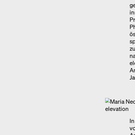
ge
in
Pr
Ph
ö
s
zu
na
el
A
J
In
vo