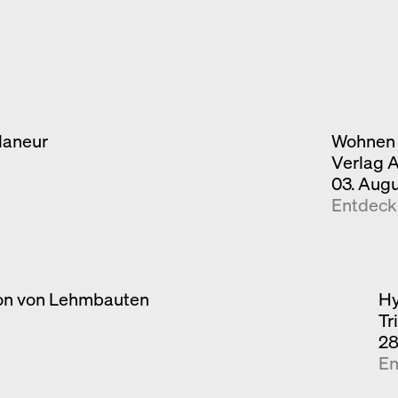
laneur
Wohnen 
Verlag 
03. Aug
Entdec
ion von Lehmbauten
Hy
Tr
28
En