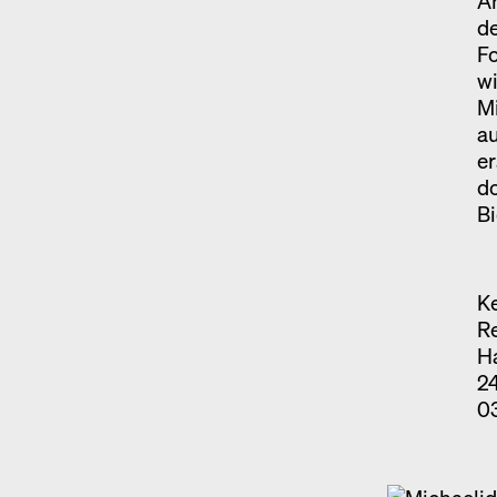
Ar
de
F
wi
Mi
a
er
do
Bi
K
Re
Ha
24
0