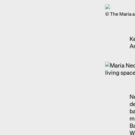
© The Maria a
Ke
A
Ne
de
ba
mo
B
Wi