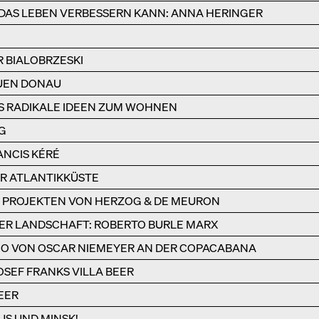
DAS LEBEN VERBESSERN KANN: ANNA HERINGER
 BIALOBRZESKI
UEN DONAU
S RADIKALE IDEEN ZUM WOHNEN
G
NCIS KÉRÉ
DER ATLANTIKKÜSTE
EN PROJEKTEN VON HERZOG & DE MEURON
DER LANDSCHAFT: ROBERTO BURLE MARX
IO VON OSCAR NIEMEYER AN DER COPACABANA
OSEF FRANKS VILLA BEER
EER
US UND MINSK!