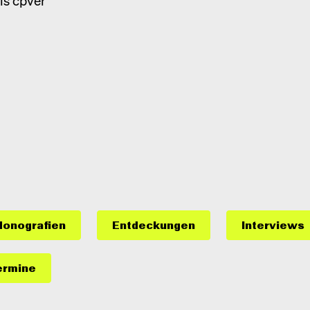
onografien
Entdeckungen
Interviews
ermine