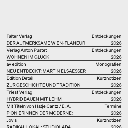
Falter Verlag
Entdeckungen
DER AUFMERKSAME WIEN-FLANEUR
2026
Verlag Anton Pustet
Entdeckungen
WOHNEN IM GLÜCK
2026
av edition
Monografien
NEU ENTDECKT: MARTIN ELSAESSER
2026
Edition Detail
Kurznotizen
ZUR GESCHICHTE UND TRADITION
2026
VON LEHMBAUTEN
Triest Verlag
Entdeckungen
HYBRID BAUEN MIT LEHM
2026
Mit Titeln von Hatje Cantz / E. A.
Termine
PIONIERINNEN DER MODERNE:
Seemann / Promedia
2026
DANKE FÜR DAS INTERESSE AN
Jovis
Kurznotizen
UNSERER DRITTEN BÜCHERSOIRÉE!
RADIKAL LOKAL: STUDIOLADA
2026