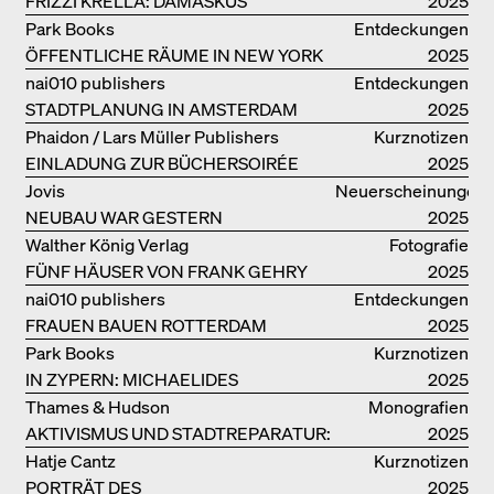
FRIZZI KRELLA: DAMASKUS
2025
Park Books
Entdeckungen
ÖFFENTLICHE RÄUME IN NEW YORK
2025
nai010 publishers
Entdeckungen
STADTPLANUNG IN AMSTERDAM
2025
Phaidon / Lars Müller Publishers
Kurznotizen
EINLADUNG ZUR BÜCHERSOIRÉE
2025
Jovis
Neuerscheinungen
NEUBAU WAR GESTERN
2025
Walther König Verlag
Fotografie
FÜNF HÄUSER VON FRANK GEHRY
2025
nai010 publishers
Entdeckungen
FRAUEN BAUEN ROTTERDAM
2025
Park Books
Kurznotizen
IN ZYPERN: MICHAELIDES
2025
RESIDENCE
Thames & Hudson
Monografien
AKTIVISMUS UND STADTREPARATUR:
2025
ASSEMBLE
Hatje Cantz
Kurznotizen
PORTRÄT DES
2025