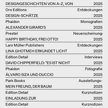
DESIGNGESCHICHTEN VON A–Z, VON
2025
GAE AULENTI BIS ZU SORI YANAGI
Oro Editions
Entdeckungen
DESIGN-SCHÄTZE
2025
WIEDERENTDECKT: FINN JUHLS
Phaidon
Monografien
CHIEFTAIN CHAIR
ALEXANDER GIRARD'S
2025
OPTIMISTISCHE ENTWÜRFE
Prestel
Neuerscheinungen
HAPPY BIRTHDAY, FREI OTTO!
2025
Lars Müller Publishers
Entdeckungen
LINA GHOTMEH ERKUNDET LICHT
2025
UND DUNKELHEIT
Edition Detail
Interviews
DAVID CHIPPERFIELD: "ES IST NICHT
2025
SO LEICHT, BERLIN ZU MÖGEN"
Phaidon
Fotografie
ÁLVARO SIZA UND DUCCIO
2025
MALAGAMBA: SKIZZEN UND
Park Books
Ausstellungs­
FOTOGRAFIEN
MEIN FREUND, DER BAUM
kataloge
2025
Edition Detail
Kurznotizen
EINLADUNG ZUR
2025
BUCHVORSTELLUNG
Edition Detail
Kurznotizen