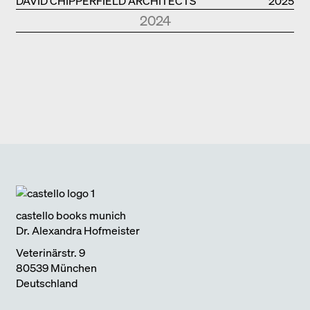
DAVID CHIPPERFIELD ARCHITECTS
2025
2024
Park Books
Kurznotizen
NEUE ARCHITEKTUR IN SÜDTIROL
2024
Edition Detail
Monografien
FOSTER + PARTNERS
2024
Edition DETAIL
Kurznotizen
BAUEN IM BESTAND. WOHNEN
2024
Park Books
Kurznotizen
ÜBER TOURISMUS
2024
Edition Detail
Kurznotizen
ARCHITEKTUR UND KLIMAWANDEL
2024
castello books munich
Dr. Alexandra Hofmeister
Veterinärstr. 9
80539 München
Deutschland