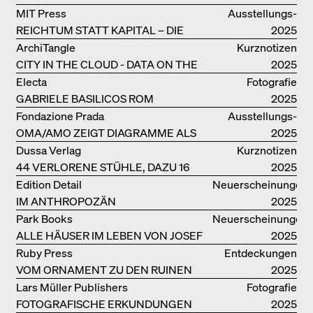
PRODUKTIONSGEBÄUDES THE PLUS
MIT Press
Ausstellungs­
DER BJARKE INGELS GROUP
REICHTUM STATT KAPITAL – DIE
kataloge
2025
ARCHITEKTUR VON ANUPAMA
ArchiTangle
Kurznotizen
KUNDOO
CITY IN THE CLOUD - DATA ON THE
2025
GROUND
Electa
Fotografie
GABRIELE BASILICOS ROM
2025
Fondazione Prada
Ausstellungs­
OMA/AMO ZEIGT DIAGRAMME ALS
kataloge
2025
NARRATIVE DER ERKENNTNIS
Dussa Verlag
Kurznotizen
44 VERLORENE STÜHLE, DAZU 16
2025
SOFAS UND BÄNKE
Edition Detail
Neuerscheinungen
IM ANTHROPOZÄN
2025
Park Books
Neuerscheinungen
ALLE HÄUSER IM LEBEN VON JOSEF
2025
FRANK
Ruby Press
Entdeckungen
VOM ORNAMENT ZU DEN RUINEN
2025
DES ALLTAGS
Lars Müller Publishers
Fotografie
FOTOGRAFISCHE ERKUNDUNGEN
2025