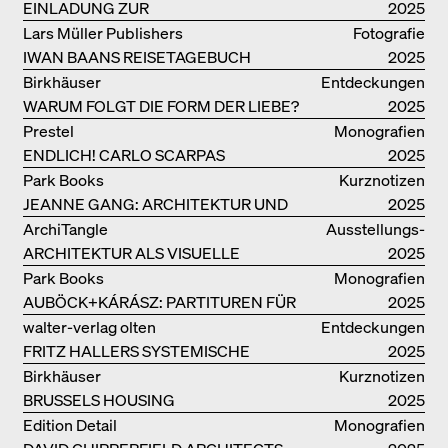
EINLADUNG ZUR
2025
BUCHPRÄSENTATION IM
Lars Müller Publishers
Fotografie
BREGENZERWALD
IWAN BAANS REISETAGEBUCH
2025
Birkhäuser
Entdeckungen
WARUM FOLGT DIE FORM DER LIEBE?
2025
Prestel
Monografien
ENDLICH! CARLO SCARPAS
2025
GESAMTWERK
Park Books
Kurznotizen
JEANNE GANG: ARCHITEKTUR UND
2025
DIE KUNST DES PFROPFENS
ArchiTangle
Ausstellungs­
ARCHITEKTUR ALS VISUELLE
kataloge
2025
INVESTIGATION
Park Books
Monografien
AUBÖCK+KÁRÁSZ: PARTITUREN FÜR
2025
OFFENE RÄUME
walter-verlag olten
Entdeckungen
FRITZ HALLERS SYSTEMISCHE
2025
STADTUTOPIE
Birkhäuser
Kurznotizen
BRUSSELS HOUSING
2025
Edition Detail
Monografien