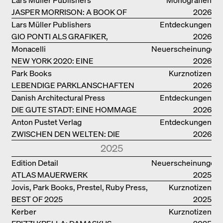
JASPER MORRISON: A BOOK OF
2026
THINGS
Lars Müller Publishers
Entdeckungen
GIO PONTI ALS GRAFIKER,
2026
ARCHITEKT, DESIGNER….
Monacelli
Neuerscheinungen
NEW YORK 2020: EINE
2026
ENZYKLOPÄDIE DER ARCHITEKTUR
Park Books
Kurznotizen
LEBENDIGE PARKLANSCHAFTEN
2026
Danish Architectural Press
Entdeckungen
DIE GUTE STADT: EINE HOMMAGE
2026
DES MENSCHENFREUNDS JAN GEHL
Anton Pustet Verlag
Entdeckungen
ZWISCHEN DEN WELTEN: DIE
2026
POWER-ARCHITEKTIN ELIZABETH
2025
SCHEU CLOSE
Edition Detail
Neuerscheinungen
ATLAS MAUERWERK
2025
Jovis, Park Books, Prestel, Ruby Press,
Kurznotizen
BEST OF 2025
Scheidegger Spiess, Steidl, Thames &
2025
Hudson, Walther König
Kerber
Kurznotizen