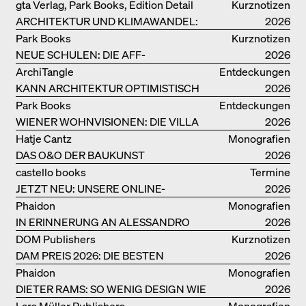
LEBENSMITTELPRODUKTION
gta Verlag, Park Books, Edition Detail
Kurznotizen
ARCHITEKTUR UND KLIMAWANDEL:
2026
WEITERE BUCHEMPFEHLUNGEN
Park Books
Kurznotizen
NEUE SCHULEN: DIE AFF-
2026
MONOGRAFIE
ArchiTangle
Entdeckungen
KANN ARCHITEKTUR OPTIMISTISCH
2026
SEIN?
Park Books
Entdeckungen
WIENER WOHNVISIONEN: DIE VILLA
2026
REZEK
Hatje Cantz
Monografien
DAS O&O DER BAUKUNST
2026
castello books
Termine
JETZT NEU: UNSERE ONLINE-
2026
BUCHHANDLUNG
Phaidon
Monografien
IN ERINNERUNG AN ALESSANDRO
2026
MENDINI
DOM Publishers
Kurznotizen
DAM PREIS 2026: DIE BESTEN
2026
BAUTEN IN/AUS DEUTSCHLAND
Phaidon
Monografien
DIETER RAMS: SO WENIG DESIGN WIE
2026
MÖGLICH
Lars Müller Publishers
Monografien