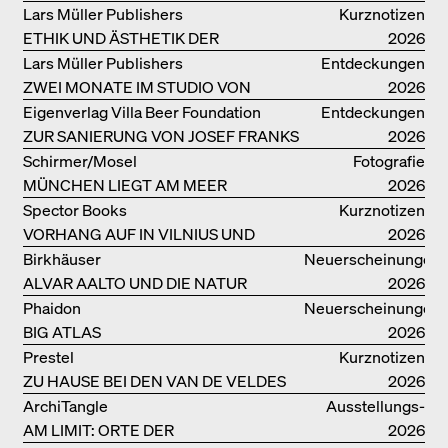
VON HERZOG & DE MEURON
Lars Müller Publishers
Kurznotizen
ETHIK UND ÄSTHETIK DER
2026
LANDSCHAFT: ROBERTO BURLE
Lars Müller Publishers
Entdeckungen
MARX
ZWEI MONATE IM STUDIO VON
2026
OSCAR NIEMEYER AN DER
Eigenverlag Villa Beer Foundation
Entdeckungen
COPACABANA
ZUR SANIERUNG VON JOSEF FRANKS
2026
VILLA BEER
Schirmer/Mosel
Fotografie
MÜNCHEN LIEGT AM MEER
2026
Spector Books
Kurznotizen
VORHANG AUF IN VILNIUS UND
2026
MINSK!
Birkhäuser
Neuerscheinungen
ALVAR AALTO UND DIE NATUR
2026
Phaidon
Neuerscheinungen
BIG ATLAS
2026
Prestel
Kurznotizen
ZU HAUSE BEI DEN VAN DE VELDES
2026
ArchiTangle
Ausstellungs­
AM LIMIT: ORTE DER
kataloge
2026