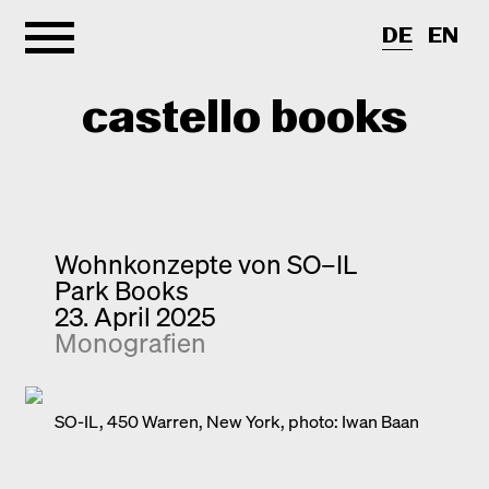
DE
EN
castello books
Shop
Kategorien
Wohnkonzepte von SO–IL
Park Books
Info
Interview
23. April 2025
Monografien
Kurznotizen
Newsletter
Neuerscheinungen
Kontakt
Monografien
SO-IL, 450 Warren, New York, photo: Iwan Baan
Entdeckungen
Fotografie