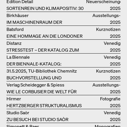
Edition Detail
Neuerscheinungen
SORTENREIN UND KLIMAPOSITIV: 30
2025
VORBILDLICHE
Birkhäuser
Ausstellungs­
HOLZKONSTRUKTIONEN
IM MASCHINENRAUM DER
kataloge
2025
ARCHITEKTUR
Batsford
Kurznotizen
EINE HOMMAGE AN DIE LONDONER
2025
SOUTH BANK
Distanz
Venedig
STRESSTEST – DER KATALOG ZUM
2025
DEUTSCHEN PAVILLON IN VENEDIG
La Biennale
Venedig
DER BIENNALE-KATALOG:
2025
INTELLIGENS. NATURAL. ARTIFICIAL.
31.5.2025, TU-Bibliothek Chemnitz
Kurznotizen
COLLECTIVE
BUCHVORSTELLUNG UND
2025
PODIUMSDISKUSSION FREI OTTO
Verlag Scheidegger & Spiess
Ausstellungs­
WIE LE CORBUSIER DIE WELT FÜR
kataloge
2025
SICH ORDNET
Hirmer
Fotografie
HERTZBERGER STRUKTURALISMUS
2025
Studio Saòr
Venedig
ZU BESUCH BEI STUDIO SAÒR
2025
Simonett & Baer
Monografien