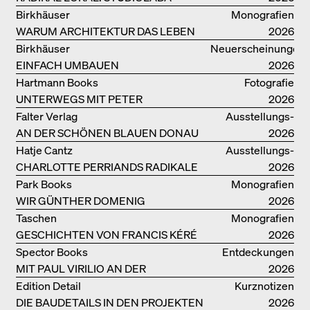
Birkhäuser
Monografien
WARUM ARCHITEKTUR DAS LEBEN
2026
VERBESSERN KANN: ANNA
Birkhäuser
Neuerscheinungen
HERINGER
EINFACH UMBAUEN
2026
Hartmann Books
Fotografie
UNTERWEGS MIT PETER
2026
BIALOBRZESKI
Falter Verlag
Ausstellungs­
AN DER SCHÖNEN BLAUEN DONAU
kataloge
2026
Hatje Cantz
Ausstellungs­
CHARLOTTE PERRIANDS RADIKALE
kataloge
2026
IDEEN ZUM WOHNEN
Park Books
Monografien
WIR GÜNTHER DOMENIG
2026
Taschen
Monografien
GESCHICHTEN VON FRANCIS KÉRÉ
2026
Spector Books
Entdeckungen
MIT PAUL VIRILIO AN DER
2026
ATLANTIKKÜSTE
Edition Detail
Kurznotizen
DIE BAUDETAILS IN DEN PROJEKTEN
2026