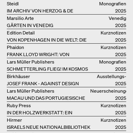
VON DENISE SCOTT BROWN
Steidl
Monografien
IM ARCHIV VON HERZOG & DE
2025
MEURON
Marsilio Arte
Venedig
GÄRTEN IN VENEDIG
2025
Edition Detail
Kurznotizen
VON KOPENHAGEN IN DIE WELT: DIE
2025
BJARKE INGELS GROUP
Phaidon
Kurznotizen
FRANK LLOYD WRIGHT: VON
2025
FALLINGWATER BIS ZUM ROBBIE
Lars Müller Publishers
Monografien
HOUSE
SCHMETTERLING FLIEG! IM KOSMOS
2025
VON EOOS
Birkhäuser
Ausstellungs­
JOSEF FRANK - AGAINST DESIGN
kataloge
2025
Lars Müller Publishers
Neuerscheinungen
MACAU UND DAS PORTUGIESISCHE
2025
KOLONIALERBE IN CHINA
Ruby Press
Kurznotizen
IN DER HOLZWERKSTATT: EIN
2025
HANDBUCH
Hirmer
Kurznotizen
ISRAELS NEUE NATIONALBIBLIOTHEK
2025