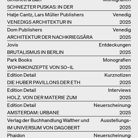
SCHNEZTER PUSKAS: IN DER
2025
DRITTEN GENERATION
Hatje Cantz, Lars Müller Publishers
Venedig
VENEDIGS ARCHITEKTUR IN
2025
ELEMENTEN UND DIE STADT ALS
Dom Publishers
Venedig
REALITÄT
ARCHITEKTUR DER NACHKRIEGSÄRA
2025
IN VENEDIG
Jovis
Entdeckungen
BRUTALISMUS IN BERLIN
2025
Park Books
Monografien
WOHNKONZEPTE VON SO–IL
2025
Edition Detail
Kurznotizen
DIE HUBER PAVILLONS DER ETH
2025
ZÜRICH – WIEDERVERWENDET!
Edition Detail
Interviews
HOLZ. VON DER MATERIE ZUM
2025
GEBAUTEN
Edition Detail
Neuerscheinungen
AMSTERDAM: URBANE
2025
ARCHITEKTUR UND LEBENSRÄUME
Verlag der Buchhandlung Walther und
Ausstellungs­
IM UNIVERSUM VON DAGOBERT
Franz König
kataloge
2025
PECHE
Phaidon
Neuerscheinungen