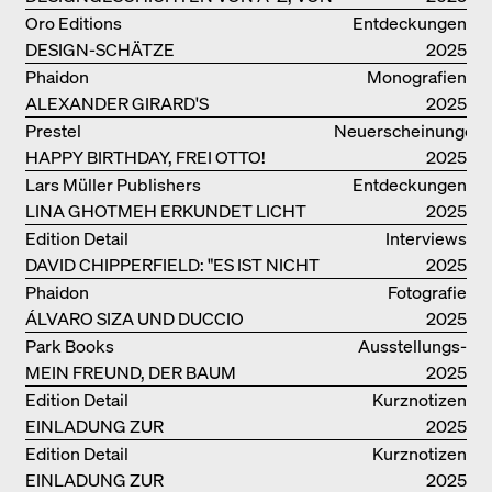
GAE AULENTI BIS ZU SORI YANAGI
Oro Editions
Entdeckungen
DESIGN-SCHÄTZE
2025
WIEDERENTDECKT: FINN JUHLS
Phaidon
Monografien
CHIEFTAIN CHAIR
ALEXANDER GIRARD'S
2025
OPTIMISTISCHE ENTWÜRFE
Prestel
Neuerscheinungen
HAPPY BIRTHDAY, FREI OTTO!
2025
Lars Müller Publishers
Entdeckungen
LINA GHOTMEH ERKUNDET LICHT
2025
UND DUNKELHEIT
Edition Detail
Interviews
DAVID CHIPPERFIELD: "ES IST NICHT
2025
SO LEICHT, BERLIN ZU MÖGEN"
Phaidon
Fotografie
ÁLVARO SIZA UND DUCCIO
2025
MALAGAMBA: SKIZZEN UND
Park Books
Ausstellungs­
FOTOGRAFIEN
MEIN FREUND, DER BAUM
kataloge
2025
Edition Detail
Kurznotizen
EINLADUNG ZUR
2025
BUCHVORSTELLUNG
Edition Detail
Kurznotizen
EINLADUNG ZUR
2025