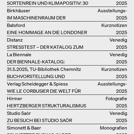
SORTENREIN UND KLIMAPOSITIV: 30
2025
VORBILDLICHE
Birkhäuser
Ausstellungs­
HOLZKONSTRUKTIONEN
IM MASCHINENRAUM DER
kataloge
2025
ARCHITEKTUR
Batsford
Kurznotizen
EINE HOMMAGE AN DIE LONDONER
2025
SOUTH BANK
Distanz
Venedig
STRESSTEST – DER KATALOG ZUM
2025
DEUTSCHEN PAVILLON IN VENEDIG
La Biennale
Venedig
DER BIENNALE-KATALOG:
2025
INTELLIGENS. NATURAL. ARTIFICIAL.
31.5.2025, TU-Bibliothek Chemnitz
Kurznotizen
COLLECTIVE
BUCHVORSTELLUNG UND
2025
PODIUMSDISKUSSION FREI OTTO
Verlag Scheidegger & Spiess
Ausstellungs­
WIE LE CORBUSIER DIE WELT FÜR
kataloge
2025
SICH ORDNET
Hirmer
Fotografie
HERTZBERGER STRUKTURALISMUS
2025
Studio Saòr
Venedig
ZU BESUCH BEI STUDIO SAÒR
2025
Simonett & Baer
Monografien