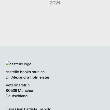
2024
Park Books
Kurznotizen
NEUE ARCHITEKTUR IN SÜDTIROL
2024
Edition Detail
Monografien
FOSTER + PARTNERS
2024
Edition DETAIL
Kurznotizen
BAUEN IM BESTAND. WOHNEN
2024
Park Books
Kurznotizen
ÜBER TOURISMUS
2024
Edition Detail
Kurznotizen
ARCHITEKTUR UND KLIMAWANDEL
2024
castello books munich
Dr. Alexandra Hofmeister
Veterinärstr. 9
80539 München
Deutschland
Calle Gian Battista Tiepolo