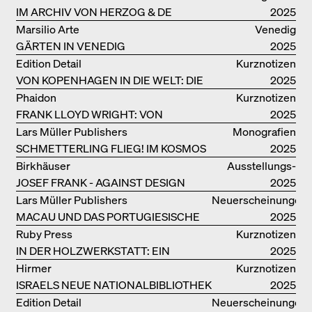
IM ARCHIV VON HERZOG & DE
2025
MEURON
Marsilio Arte
Venedig
GÄRTEN IN VENEDIG
2025
Edition Detail
Kurznotizen
VON KOPENHAGEN IN DIE WELT: DIE
2025
BJARKE INGELS GROUP
Phaidon
Kurznotizen
FRANK LLOYD WRIGHT: VON
2025
FALLINGWATER BIS ZUM ROBBIE
Lars Müller Publishers
Monografien
HOUSE
SCHMETTERLING FLIEG! IM KOSMOS
2025
VON EOOS
Birkhäuser
Ausstellungs­
JOSEF FRANK - AGAINST DESIGN
kataloge
2025
Lars Müller Publishers
Neuerscheinungen
MACAU UND DAS PORTUGIESISCHE
2025
KOLONIALERBE IN CHINA
Ruby Press
Kurznotizen
IN DER HOLZWERKSTATT: EIN
2025
HANDBUCH
Hirmer
Kurznotizen
ISRAELS NEUE NATIONALBIBLIOTHEK
2025
Edition Detail
Neuerscheinungen