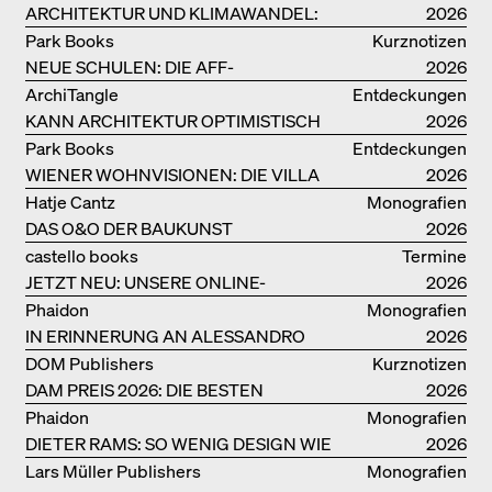
ARCHITEKTUR UND KLIMAWANDEL:
2026
WEITERE BUCHEMPFEHLUNGEN
Park Books
Kurznotizen
NEUE SCHULEN: DIE AFF-
2026
MONOGRAFIE
ArchiTangle
Entdeckungen
KANN ARCHITEKTUR OPTIMISTISCH
2026
SEIN?
Park Books
Entdeckungen
WIENER WOHNVISIONEN: DIE VILLA
2026
REZEK
Hatje Cantz
Monografien
DAS O&O DER BAUKUNST
2026
castello books
Termine
JETZT NEU: UNSERE ONLINE-
2026
BUCHHANDLUNG
Phaidon
Monografien
IN ERINNERUNG AN ALESSANDRO
2026
MENDINI
DOM Publishers
Kurznotizen
DAM PREIS 2026: DIE BESTEN
2026
BAUTEN IN/AUS DEUTSCHLAND
Phaidon
Monografien
DIETER RAMS: SO WENIG DESIGN WIE
2026
MÖGLICH
Lars Müller Publishers
Monografien