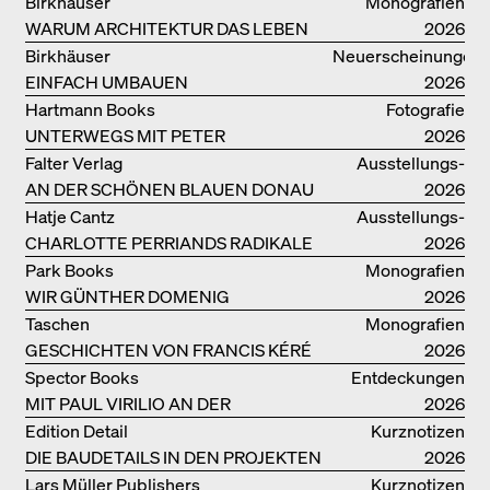
Birkhäuser
Monografien
WARUM ARCHITEKTUR DAS LEBEN
2026
VERBESSERN KANN: ANNA
Birkhäuser
Neuerscheinungen
HERINGER
EINFACH UMBAUEN
2026
Hartmann Books
Fotografie
UNTERWEGS MIT PETER
2026
BIALOBRZESKI
Falter Verlag
Ausstellungs­
AN DER SCHÖNEN BLAUEN DONAU
kataloge
2026
Hatje Cantz
Ausstellungs­
CHARLOTTE PERRIANDS RADIKALE
kataloge
2026
IDEEN ZUM WOHNEN
Park Books
Monografien
WIR GÜNTHER DOMENIG
2026
Taschen
Monografien
GESCHICHTEN VON FRANCIS KÉRÉ
2026
Spector Books
Entdeckungen
MIT PAUL VIRILIO AN DER
2026
ATLANTIKKÜSTE
Edition Detail
Kurznotizen
DIE BAUDETAILS IN DEN PROJEKTEN
2026
VON HERZOG & DE MEURON
Lars Müller Publishers
Kurznotizen