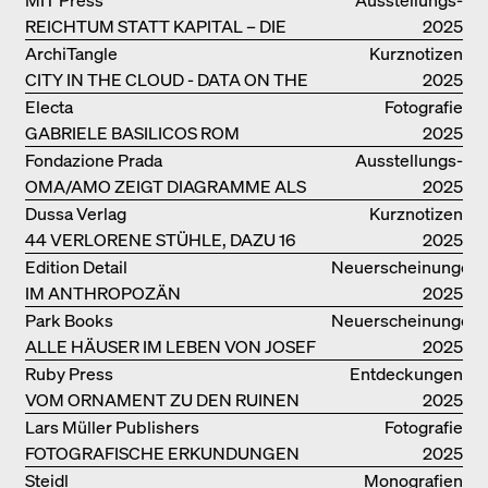
DER BJARKE INGELS GROUP
REICHTUM STATT KAPITAL – DIE
kataloge
2025
ARCHITEKTUR VON ANUPAMA
ArchiTangle
Kurznotizen
KUNDOO
CITY IN THE CLOUD - DATA ON THE
2025
GROUND
Electa
Fotografie
GABRIELE BASILICOS ROM
2025
Fondazione Prada
Ausstellungs­
OMA/AMO ZEIGT DIAGRAMME ALS
kataloge
2025
NARRATIVE DER ERKENNTNIS
Dussa Verlag
Kurznotizen
44 VERLORENE STÜHLE, DAZU 16
2025
SOFAS UND BÄNKE
Edition Detail
Neuerscheinungen
IM ANTHROPOZÄN
2025
Park Books
Neuerscheinungen
ALLE HÄUSER IM LEBEN VON JOSEF
2025
FRANK
Ruby Press
Entdeckungen
VOM ORNAMENT ZU DEN RUINEN
2025
DES ALLTAGS
Lars Müller Publishers
Fotografie
FOTOGRAFISCHE ERKUNDUNGEN
2025
VON DENISE SCOTT BROWN
Steidl
Monografien