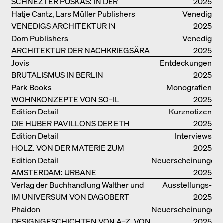
SCHNEZTER PUSKAS: IN DER
2025
DRITTEN GENERATION
Hatje Cantz, Lars Müller Publishers
Venedig
VENEDIGS ARCHITEKTUR IN
2025
ELEMENTEN UND DIE STADT ALS
Dom Publishers
Venedig
REALITÄT
ARCHITEKTUR DER NACHKRIEGSÄRA
2025
IN VENEDIG
Jovis
Entdeckungen
BRUTALISMUS IN BERLIN
2025
Park Books
Monografien
WOHNKONZEPTE VON SO–IL
2025
Edition Detail
Kurznotizen
DIE HUBER PAVILLONS DER ETH
2025
ZÜRICH – WIEDERVERWENDET!
Edition Detail
Interviews
HOLZ. VON DER MATERIE ZUM
2025
GEBAUTEN
Edition Detail
Neuerscheinungen
AMSTERDAM: URBANE
2025
ARCHITEKTUR UND LEBENSRÄUME
Verlag der Buchhandlung Walther und
Ausstellungs­
IM UNIVERSUM VON DAGOBERT
Franz König
kataloge
2025
PECHE
Phaidon
Neuerscheinungen
DESIGNGESCHICHTEN VON A–Z, VON
2025