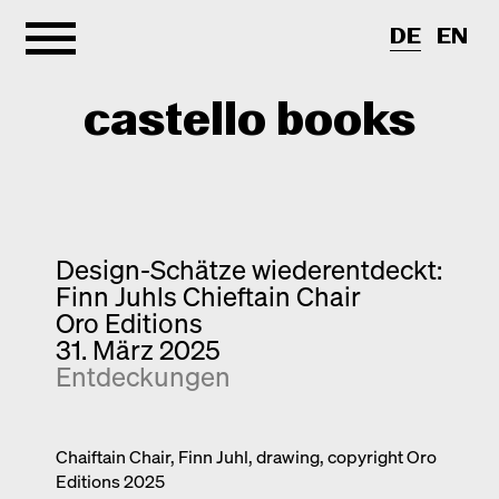
DE
EN
castello books
Shop
Kategorien
Design-Schätze wiederentdeckt:
Finn Juhls Chieftain Chair
Info
Interview
Oro Editions
31. März 2025
Kurznotizen
Newsletter
Entdeckungen
Neuerscheinungen
Kontakt
Monografien
Entdeckungen
Chaiftain Chair, Finn Juhl, drawing, copyright Oro
Editions 2025
Fotografie