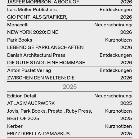
JASPER MORRISON: A BOOK OF
2026
THINGS
Lars Müller Publishers
Entdeckungen
GIO PONTI ALS GRAFIKER,
2026
ARCHITEKT, DESIGNER….
Monacelli
Neuerscheinungen
NEW YORK 2020: EINE
2026
ENZYKLOPÄDIE DER ARCHITEKTUR
Park Books
Kurznotizen
LEBENDIGE PARKLANSCHAFTEN
2026
Danish Architectural Press
Entdeckungen
DIE GUTE STADT: EINE HOMMAGE
2026
DES MENSCHENFREUNDS JAN GEHL
Anton Pustet Verlag
Entdeckungen
ZWISCHEN DEN WELTEN: DIE
2026
POWER-ARCHITEKTIN ELIZABETH
2025
SCHEU CLOSE
Edition Detail
Neuerscheinungen
ATLAS MAUERWERK
2025
Jovis, Park Books, Prestel, Ruby Press,
Kurznotizen
BEST OF 2025
Scheidegger Spiess, Steidl, Thames &
2025
Hudson, Walther König
Kerber
Kurznotizen
FRIZZI KRELLA: DAMASKUS
2025