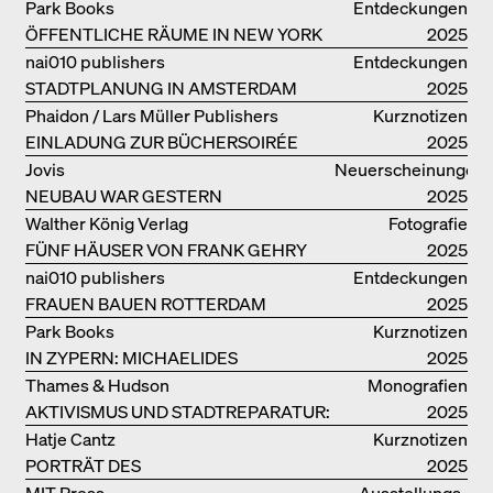
Park Books
Entdeckungen
ÖFFENTLICHE RÄUME IN NEW YORK
2025
nai010 publishers
Entdeckungen
STADTPLANUNG IN AMSTERDAM
2025
Phaidon / Lars Müller Publishers
Kurznotizen
EINLADUNG ZUR BÜCHERSOIRÉE
2025
Jovis
Neuerscheinungen
NEUBAU WAR GESTERN
2025
Walther König Verlag
Fotografie
FÜNF HÄUSER VON FRANK GEHRY
2025
nai010 publishers
Entdeckungen
FRAUEN BAUEN ROTTERDAM
2025
Park Books
Kurznotizen
IN ZYPERN: MICHAELIDES
2025
RESIDENCE
Thames & Hudson
Monografien
AKTIVISMUS UND STADTREPARATUR:
2025
ASSEMBLE
Hatje Cantz
Kurznotizen
PORTRÄT DES
2025
PRODUKTIONSGEBÄUDES THE PLUS
MIT Press
Ausstellungs­