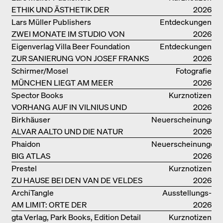
ETHIK UND ÄSTHETIK DER
2026
LANDSCHAFT: ROBERTO BURLE
Lars Müller Publishers
Entdeckungen
MARX
ZWEI MONATE IM STUDIO VON
2026
OSCAR NIEMEYER AN DER
Eigenverlag Villa Beer Foundation
Entdeckungen
COPACABANA
ZUR SANIERUNG VON JOSEF FRANKS
2026
VILLA BEER
Schirmer/Mosel
Fotografie
MÜNCHEN LIEGT AM MEER
2026
Spector Books
Kurznotizen
VORHANG AUF IN VILNIUS UND
2026
MINSK!
Birkhäuser
Neuerscheinungen
ALVAR AALTO UND DIE NATUR
2026
Phaidon
Neuerscheinungen
BIG ATLAS
2026
Prestel
Kurznotizen
ZU HAUSE BEI DEN VAN DE VELDES
2026
ArchiTangle
Ausstellungs­
AM LIMIT: ORTE DER
kataloge
2026
LEBENSMITTELPRODUKTION
gta Verlag, Park Books, Edition Detail
Kurznotizen