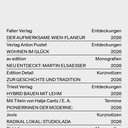
Falter Verlag
Entdeckungen
DER AUFMERKSAME WIEN-FLANEUR
2026
Verlag Anton Pustet
Entdeckungen
WOHNEN IM GLÜCK
2026
av edition
Monografien
NEU ENTDECKT: MARTIN ELSAESSER
2026
Edition Detail
Kurznotizen
ZUR GESCHICHTE UND TRADITION
2026
VON LEHMBAUTEN
Triest Verlag
Entdeckungen
HYBRID BAUEN MIT LEHM
2026
Mit Titeln von Hatje Cantz / E. A.
Termine
PIONIERINNEN DER MODERNE:
Seemann / Promedia
2026
DANKE FÜR DAS INTERESSE AN
Jovis
Kurznotizen
UNSERER DRITTEN BÜCHERSOIRÉE!
RADIKAL LOKAL: STUDIOLADA
2026