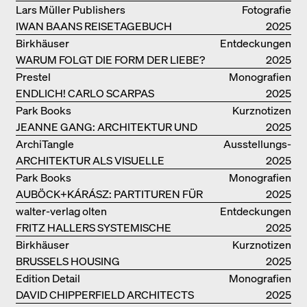
BUCHPRÄSENTATION IM
Lars Müller Publishers
Fotografie
BREGENZERWALD
IWAN BAANS REISETAGEBUCH
2025
Birkhäuser
Entdeckungen
WARUM FOLGT DIE FORM DER LIEBE?
2025
Prestel
Monografien
ENDLICH! CARLO SCARPAS
2025
GESAMTWERK
Park Books
Kurznotizen
JEANNE GANG: ARCHITEKTUR UND
2025
DIE KUNST DES PFROPFENS
ArchiTangle
Ausstellungs­
ARCHITEKTUR ALS VISUELLE
kataloge
2025
INVESTIGATION
Park Books
Monografien
AUBÖCK+KÁRÁSZ: PARTITUREN FÜR
2025
OFFENE RÄUME
walter-verlag olten
Entdeckungen
FRITZ HALLERS SYSTEMISCHE
2025
STADTUTOPIE
Birkhäuser
Kurznotizen
BRUSSELS HOUSING
2025
Edition Detail
Monografien
DAVID CHIPPERFIELD ARCHITECTS
2025