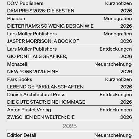
MENDINI
DOM Publishers
Kurznotizen
DAM PREIS 2026: DIE BESTEN
2026
BAUTEN IN/AUS DEUTSCHLAND
Phaidon
Monografien
DIETER RAMS: SO WENIG DESIGN WIE
2026
MÖGLICH
Lars Müller Publishers
Monografien
JASPER MORRISON: A BOOK OF
2026
THINGS
Lars Müller Publishers
Entdeckungen
GIO PONTI ALS GRAFIKER,
2026
ARCHITEKT, DESIGNER….
Monacelli
Neuerscheinungen
NEW YORK 2020: EINE
2026
ENZYKLOPÄDIE DER ARCHITEKTUR
Park Books
Kurznotizen
LEBENDIGE PARKLANSCHAFTEN
2026
Danish Architectural Press
Entdeckungen
DIE GUTE STADT: EINE HOMMAGE
2026
DES MENSCHENFREUNDS JAN GEHL
Anton Pustet Verlag
Entdeckungen
ZWISCHEN DEN WELTEN: DIE
2026
POWER-ARCHITEKTIN ELIZABETH
2025
SCHEU CLOSE
Edition Detail
Neuerscheinungen