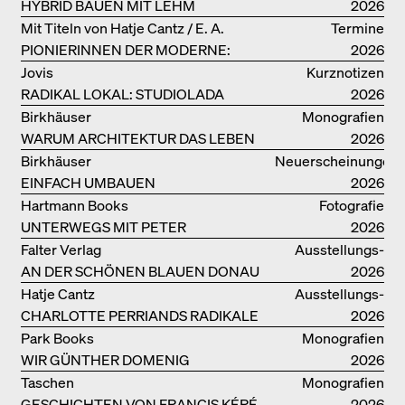
HYBRID BAUEN MIT LEHM
2026
Mit Titeln von Hatje Cantz / E. A.
Termine
PIONIERINNEN DER MODERNE:
Seemann / Promedia
2026
DANKE FÜR DAS INTERESSE AN
Jovis
Kurznotizen
UNSERER DRITTEN BÜCHERSOIRÉE!
RADIKAL LOKAL: STUDIOLADA
2026
Birkhäuser
Monografien
WARUM ARCHITEKTUR DAS LEBEN
2026
VERBESSERN KANN: ANNA
Birkhäuser
Neuerscheinungen
HERINGER
EINFACH UMBAUEN
2026
Hartmann Books
Fotografie
UNTERWEGS MIT PETER
2026
BIALOBRZESKI
Falter Verlag
Ausstellungs­
AN DER SCHÖNEN BLAUEN DONAU
kataloge
2026
Hatje Cantz
Ausstellungs­
CHARLOTTE PERRIANDS RADIKALE
kataloge
2026
IDEEN ZUM WOHNEN
Park Books
Monografien
WIR GÜNTHER DOMENIG
2026
Taschen
Monografien
GESCHICHTEN VON FRANCIS KÉRÉ
2026