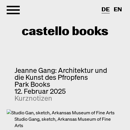
DE
EN
castello books
Shop
Kategorien
Jeanne Gang: Architektur und
die Kunst des Pfropfens
Info
Interview
Park Books
12. Februar 2025
Kurznotizen
Newsletter
Kurznotizen
Neuerscheinungen
Kontakt
Monografien
Entdeckungen
Studio Gang, sketch, Arkansas Museum of Fine
Arts
Fotografie