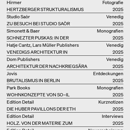
SICH ORDNET
Hirmer
Fotografie
HERTZBERGER STRUKTURALISMUS
2025
Studio Saòr
Venedig
ZU BESUCH BEI STUDIO SAÒR
2025
Simonett & Baer
Monografien
SCHNEZTER PUSKAS: IN DER
2025
DRITTEN GENERATION
Hatje Cantz, Lars Müller Publishers
Venedig
VENEDIGS ARCHITEKTUR IN
2025
ELEMENTEN UND DIE STADT ALS
Dom Publishers
Venedig
REALITÄT
ARCHITEKTUR DER NACHKRIEGSÄRA
2025
IN VENEDIG
Jovis
Entdeckungen
BRUTALISMUS IN BERLIN
2025
Park Books
Monografien
WOHNKONZEPTE VON SO–IL
2025
Edition Detail
Kurznotizen
DIE HUBER PAVILLONS DER ETH
2025
ZÜRICH – WIEDERVERWENDET!
Edition Detail
Interviews
HOLZ. VON DER MATERIE ZUM
2025
GEBAUTEN