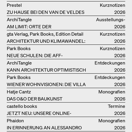
Prestel
Kurznotizen
ZU HAUSE BEI DEN VAN DE VELDES
2026
ArchiTangle
Ausstellungs­
AM LIMIT: ORTE DER
kataloge
2026
LEBENSMITTELPRODUKTION
gta Verlag, Park Books, Edition Detail
Kurznotizen
ARCHITEKTUR UND KLIMAWANDEL:
2026
WEITERE BUCHEMPFEHLUNGEN
Park Books
Kurznotizen
NEUE SCHULEN: DIE AFF-
2026
MONOGRAFIE
ArchiTangle
Entdeckungen
KANN ARCHITEKTUR OPTIMISTISCH
2026
SEIN?
Park Books
Entdeckungen
WIENER WOHNVISIONEN: DIE VILLA
2026
REZEK
Hatje Cantz
Monografien
DAS O&O DER BAUKUNST
2026
castello books
Termine
JETZT NEU: UNSERE ONLINE-
2026
BUCHHANDLUNG
Phaidon
Monografien
IN ERINNERUNG AN ALESSANDRO
2026