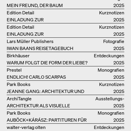
FOTOGRAFIEN
MEIN FREUND, DER BAUM
kataloge
2025
Edition Detail
Kurznotizen
EINLADUNG ZUR
2025
BUCHVORSTELLUNG
Edition Detail
Kurznotizen
EINLADUNG ZUR
2025
BUCHPRÄSENTATION IM
Lars Müller Publishers
Fotografie
BREGENZERWALD
IWAN BAANS REISETAGEBUCH
2025
Birkhäuser
Entdeckungen
WARUM FOLGT DIE FORM DER LIEBE?
2025
Prestel
Monografien
ENDLICH! CARLO SCARPAS
2025
GESAMTWERK
Park Books
Kurznotizen
JEANNE GANG: ARCHITEKTUR UND
2025
DIE KUNST DES PFROPFENS
ArchiTangle
Ausstellungs­
ARCHITEKTUR ALS VISUELLE
kataloge
2025
INVESTIGATION
Park Books
Monografien
AUBÖCK+KÁRÁSZ: PARTITUREN FÜR
2025
OFFENE RÄUME
walter-verlag olten
Entdeckungen