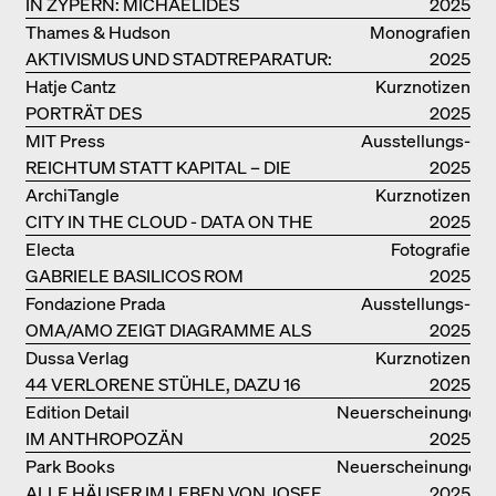
IN ZYPERN: MICHAELIDES
2025
RESIDENCE
Thames & Hudson
Monografien
AKTIVISMUS UND STADTREPARATUR:
2025
ASSEMBLE
Hatje Cantz
Kurznotizen
PORTRÄT DES
2025
PRODUKTIONSGEBÄUDES THE PLUS
MIT Press
Ausstellungs­
DER BJARKE INGELS GROUP
REICHTUM STATT KAPITAL – DIE
kataloge
2025
ARCHITEKTUR VON ANUPAMA
ArchiTangle
Kurznotizen
KUNDOO
CITY IN THE CLOUD - DATA ON THE
2025
GROUND
Electa
Fotografie
GABRIELE BASILICOS ROM
2025
Fondazione Prada
Ausstellungs­
OMA/AMO ZEIGT DIAGRAMME ALS
kataloge
2025
NARRATIVE DER ERKENNTNIS
Dussa Verlag
Kurznotizen
44 VERLORENE STÜHLE, DAZU 16
2025
SOFAS UND BÄNKE
Edition Detail
Neuerscheinungen
IM ANTHROPOZÄN
2025
Park Books
Neuerscheinungen
ALLE HÄUSER IM LEBEN VON JOSEF
2025