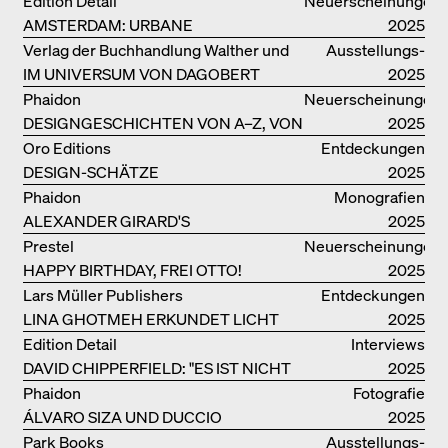
Edition Detail
Neuerscheinungen
AMSTERDAM: URBANE
2025
ARCHITEKTUR UND LEBENSRÄUME
Verlag der Buchhandlung Walther und
Ausstellungs­
IM UNIVERSUM VON DAGOBERT
Franz König
kataloge
2025
PECHE
Phaidon
Neuerscheinungen
DESIGNGESCHICHTEN VON A–Z, VON
2025
GAE AULENTI BIS ZU SORI YANAGI
Oro Editions
Entdeckungen
DESIGN-SCHÄTZE
2025
WIEDERENTDECKT: FINN JUHLS
Phaidon
Monografien
CHIEFTAIN CHAIR
ALEXANDER GIRARD'S
2025
OPTIMISTISCHE ENTWÜRFE
Prestel
Neuerscheinungen
HAPPY BIRTHDAY, FREI OTTO!
2025
Lars Müller Publishers
Entdeckungen
LINA GHOTMEH ERKUNDET LICHT
2025
UND DUNKELHEIT
Edition Detail
Interviews
DAVID CHIPPERFIELD: "ES IST NICHT
2025
SO LEICHT, BERLIN ZU MÖGEN"
Phaidon
Fotografie
ÁLVARO SIZA UND DUCCIO
2025
MALAGAMBA: SKIZZEN UND
Park Books
Ausstellungs­