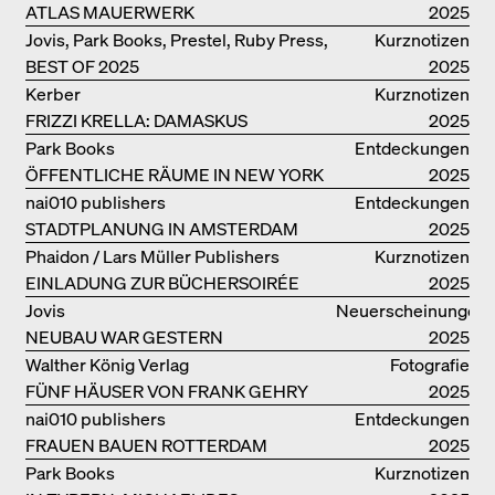
ATLAS MAUERWERK
2025
Jovis, Park Books, Prestel, Ruby Press,
Kurznotizen
BEST OF 2025
Scheidegger Spiess, Steidl, Thames &
2025
Hudson, Walther König
Kerber
Kurznotizen
FRIZZI KRELLA: DAMASKUS
2025
Park Books
Entdeckungen
ÖFFENTLICHE RÄUME IN NEW YORK
2025
nai010 publishers
Entdeckungen
STADTPLANUNG IN AMSTERDAM
2025
Phaidon / Lars Müller Publishers
Kurznotizen
EINLADUNG ZUR BÜCHERSOIRÉE
2025
Jovis
Neuerscheinungen
NEUBAU WAR GESTERN
2025
Walther König Verlag
Fotografie
FÜNF HÄUSER VON FRANK GEHRY
2025
nai010 publishers
Entdeckungen
FRAUEN BAUEN ROTTERDAM
2025
Park Books
Kurznotizen