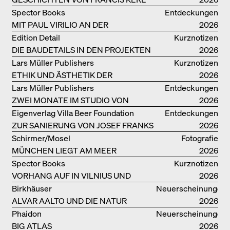
Spector Books
Entdeckungen
MIT PAUL VIRILIO AN DER
2026
ATLANTIKKÜSTE
Edition Detail
Kurznotizen
DIE BAUDETAILS IN DEN PROJEKTEN
2026
VON HERZOG & DE MEURON
Lars Müller Publishers
Kurznotizen
ETHIK UND ÄSTHETIK DER
2026
LANDSCHAFT: ROBERTO BURLE
Lars Müller Publishers
Entdeckungen
MARX
ZWEI MONATE IM STUDIO VON
2026
OSCAR NIEMEYER AN DER
Eigenverlag Villa Beer Foundation
Entdeckungen
COPACABANA
ZUR SANIERUNG VON JOSEF FRANKS
2026
VILLA BEER
Schirmer/Mosel
Fotografie
MÜNCHEN LIEGT AM MEER
2026
Spector Books
Kurznotizen
VORHANG AUF IN VILNIUS UND
2026
MINSK!
Birkhäuser
Neuerscheinungen
ALVAR AALTO UND DIE NATUR
2026
Phaidon
Neuerscheinungen
BIG ATLAS
2026