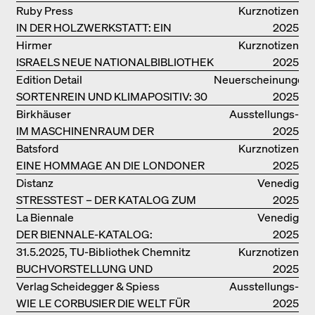
KOLONIALERBE IN CHINA
Ruby Press
Kurznotizen
IN DER HOLZWERKSTATT: EIN
2025
HANDBUCH
Hirmer
Kurznotizen
ISRAELS NEUE NATIONALBIBLIOTHEK
2025
Edition Detail
Neuerscheinungen
SORTENREIN UND KLIMAPOSITIV: 30
2025
VORBILDLICHE
Birkhäuser
Ausstellungs­
HOLZKONSTRUKTIONEN
IM MASCHINENRAUM DER
kataloge
2025
ARCHITEKTUR
Batsford
Kurznotizen
EINE HOMMAGE AN DIE LONDONER
2025
SOUTH BANK
Distanz
Venedig
STRESSTEST – DER KATALOG ZUM
2025
DEUTSCHEN PAVILLON IN VENEDIG
La Biennale
Venedig
DER BIENNALE-KATALOG:
2025
INTELLIGENS. NATURAL. ARTIFICIAL.
31.5.2025, TU-Bibliothek Chemnitz
Kurznotizen
COLLECTIVE
BUCHVORSTELLUNG UND
2025
PODIUMSDISKUSSION FREI OTTO
Verlag Scheidegger & Spiess
Ausstellungs­
WIE LE CORBUSIER DIE WELT FÜR
kataloge
2025