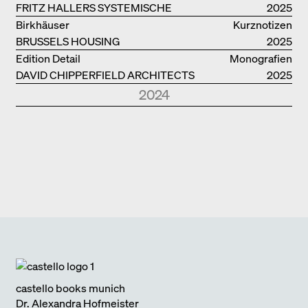
FRITZ HALLERS SYSTEMISCHE
2025
STADTUTOPIE
Birkhäuser
Kurznotizen
BRUSSELS HOUSING
2025
Edition Detail
Monografien
DAVID CHIPPERFIELD ARCHITECTS
2025
2024
Park Books
Kurznotizen
NEUE ARCHITEKTUR IN SÜDTIROL
2024
Edition Detail
Monografien
FOSTER + PARTNERS
2024
Edition DETAIL
Kurznotizen
BAUEN IM BESTAND. WOHNEN
2024
Park Books
Kurznotizen
ÜBER TOURISMUS
2024
Edition Detail
Kurznotizen
ARCHITEKTUR UND KLIMAWANDEL
2024
castello books munich
Dr. Alexandra Hofmeister