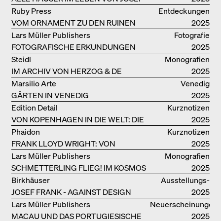
FRANK
Ruby Press
Entdeckungen
VOM ORNAMENT ZU DEN RUINEN
2025
DES ALLTAGS
Lars Müller Publishers
Fotografie
FOTOGRAFISCHE ERKUNDUNGEN
2025
VON DENISE SCOTT BROWN
Steidl
Monografien
IM ARCHIV VON HERZOG & DE
2025
MEURON
Marsilio Arte
Venedig
GÄRTEN IN VENEDIG
2025
Edition Detail
Kurznotizen
VON KOPENHAGEN IN DIE WELT: DIE
2025
BJARKE INGELS GROUP
Phaidon
Kurznotizen
FRANK LLOYD WRIGHT: VON
2025
FALLINGWATER BIS ZUM ROBBIE
Lars Müller Publishers
Monografien
HOUSE
SCHMETTERLING FLIEG! IM KOSMOS
2025
VON EOOS
Birkhäuser
Ausstellungs­
JOSEF FRANK - AGAINST DESIGN
kataloge
2025
Lars Müller Publishers
Neuerscheinungen
MACAU UND DAS PORTUGIESISCHE
2025